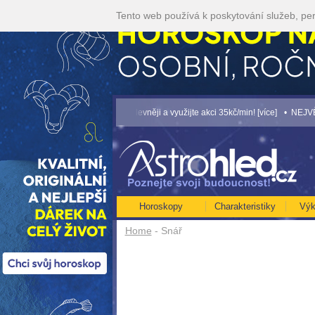
Tento web používá k poskytování služeb, per
 [více]
• Volejte kartářkám levněji a využijte akci 35kč/min! [více]
• NEJVĚTŠÍ R
Horoskopy
Charakteristiky
Výk
Home
- Snář