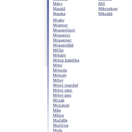
Máry
Míč
Masáž
Mikroskop
Maska
Mikuláš
Mraky
Mramor
Mravenčení
Mravenci
Mravenec
Mraveniště
Mříže
Mrkání
Mrtvá babička
Mrtví
Mrtvola
Mrtvoly
Mrtvý
Mrtvý manžel
Mrtvý otec
Mrtvý pes
Mrzák
Mrzutost
Mše
Mšice
Mučidla
Mučírna
Mula