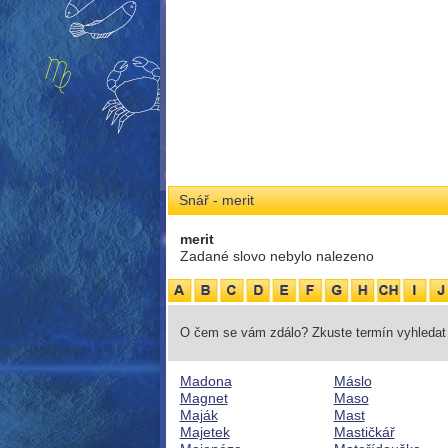
Snář - merit
merit
Zadané slovo nebylo nalezeno
O čem se vám zdálo? Zkuste termín vyhledat 
Madona
Máslo
Magnet
Maso
Maják
Mast
Majetek
Mastičkář