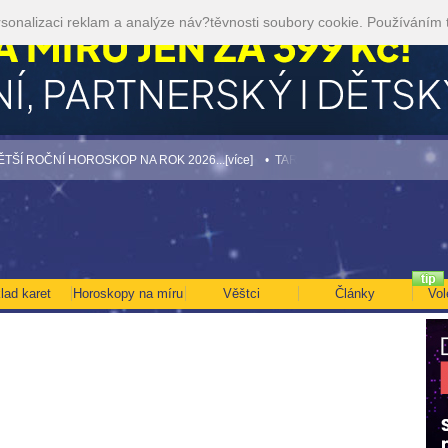
sonalizaci reklam a analýze náv?těvnosti soubory cookie. Používáním 
OČNÍ HOROSKOP NA ROK 2026...[více]
• TAROT NA SRPEN ZA 49,-KČ... [více]
lad karet
Horoskopy na míru
Věštci
Články
Vol