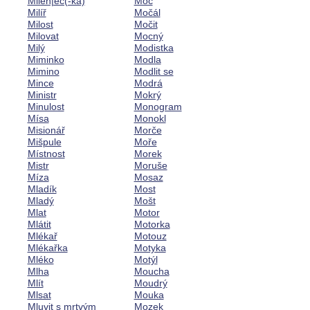
Milen|ec(-ka)
Moc
Milíř
Močál
Milost
Močit
Milovat
Mocný
Milý
Modistka
Miminko
Modla
Mimino
Modlit se
Mince
Modrá
Ministr
Mokrý
Minulost
Monogram
Mísa
Monokl
Misionář
Morče
Mišpule
Moře
Místnost
Morek
Mistr
Moruše
Míza
Mosaz
Mladík
Most
Mladý
Mošt
Mlat
Motor
Mlátit
Motorka
Mlékař
Motouz
Mlékařka
Motyka
Mléko
Motýl
Mlha
Moucha
Mlít
Moudrý
Mlsat
Mouka
Mluvit s mrtvým
Mozek