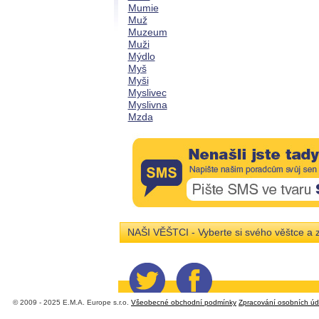
Mumie
Muž
Muzeum
Muži
Mýdlo
Myš
Myši
Myslivec
Myslivna
Mzda
NAŠI VĚŠTCI - Vyberte si svého věštce a z
© 2009 - 2025 E.M.A. Europe s.r.o.
Všeobecné obchodní podmínky
Zpracování osobních úd