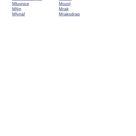
Mluvnice
Mozol
Mlýn
Mrak
Mlynář
Mrakodrap