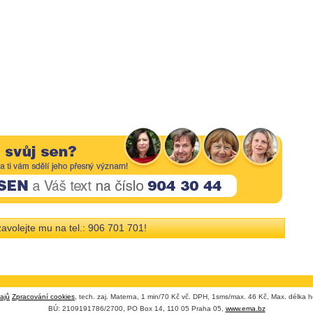
avolejte mu na tel.: 906 701 701!
ajů
Zpracování cookies
, tech. zaj. Materna, 1 min/70 Kč vč. DPH, 1sms/max. 46 Kč, Max. délka h
BÚ: 2109191786/2700, PO Box 14, 110 05 Praha 05,
www.ema.bz