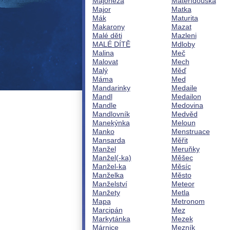
Majonéza
Mateřídouška
Major
Matka
Mák
Maturita
Makarony
Mazat
Malé děti
Mazleni
MALÉ DÍTĚ
Mdloby
Malina
Meč
Malovat
Mech
Malý
Měď
Máma
Med
Mandarinky
Medaile
Mandl
Medailon
Mandle
Medovina
Mandlovník
Medvěd
Manekýnka
Meloun
Manko
Menstruace
Mansarda
Měřit
Manžel
Meruňky
Manžel(-ka)
Měšec
Manžel-ka
Měsíc
Manželka
Město
Manželství
Meteor
Manžety
Metla
Mapa
Metronom
Marcipán
Mez
Markytánka
Mezek
Márnice
Mezník