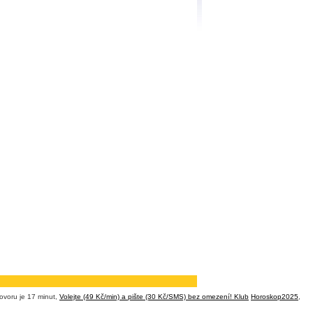
ovoru je 17 minut,
Volejte (49 Kč/min) a pište (30 Kč/SMS) bez omezení! Klub
Horoskop2025
,