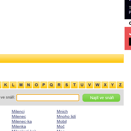
ve snáři:
Milenci
Mnich
Milenec
Mnoho lidí
Milenec-ka
Mobil
Milenka
Moč