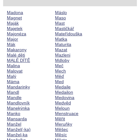
Madona
Máslo
Magnet
Maso
Maják
Mast
Majetek
Mastičkář
Majonéza
Mateřídouška
Major
Matka
Mák
Maturita
Makarony
Mazat
Malé děti
Mazleni
MALÉ DÍTĚ
Mdloby
Malina
Meč
Malovat
Mech
Malý
Měď
Máma
Med
Mandarinky
Medaile
Mandl
Medailon
Mandle
Medovina
Mandlovník
Medvěd
Manekýnka
Meloun
Manko
Menstruace
Mansarda
Měřit
Manžel
Meruňky
Manžel(-ka)
Měšec
Manžel-ka
Měsíc