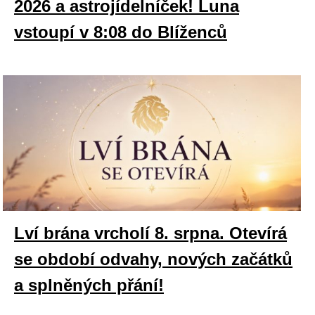
2026 a astrojídelníček! Luna
vstoupí v 8:08 do Blíženců
Lví brána vrcholí 8. srpna. Otevírá
se období odvahy, nových začátků
a splněných přání!