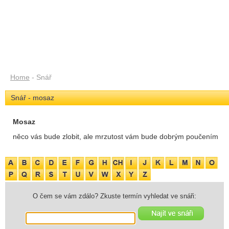
Home
- Snář
Snář - mosaz
Mosaz
něco vás bude zlobit, ale mrzutost vám bude dobrým poučením
O čem se vám zdálo? Zkuste termín vyhledat ve snáři: