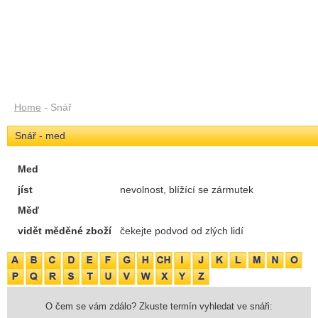
Home
- Snář
Snář - med
Med
jíst
nevolnost, blížící se zármutek
Měď
vidět měděné zboží
čekejte podvod od zlých lidí
O čem se vám zdálo? Zkuste termín vyhledat ve snáři: