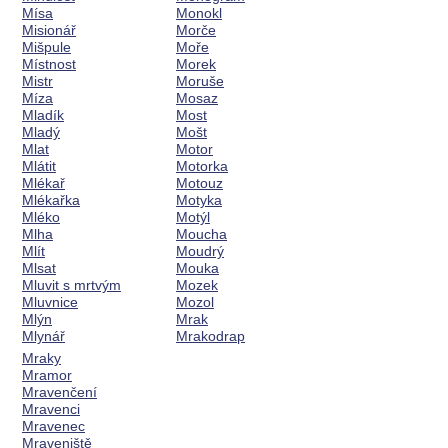
Mísa
Monokl
Misionář
Morče
Mišpule
Moře
Místnost
Morek
Mistr
Moruše
Míza
Mosaz
Mladík
Most
Mladý
Mošt
Mlat
Motor
Mlátit
Motorka
Mlékař
Motouz
Mlékařka
Motyka
Mléko
Motýl
Mlha
Moucha
Mlít
Moudrý
Mlsat
Mouka
Mluvit s mrtvým
Mozek
Mluvnice
Mozol
Mlýn
Mrak
Mlynář
Mrakodrap
Mraky
Mramor
Mravenčení
Mravenci
Mravenec
Mraveniště