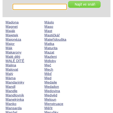
Madona
Máslo
Magnet
Maso
Maják
Mast
Majetek
Mastičkář
Majonéza
Mateřídouška
Major
Matka
Mák
Maturita
Makarony
Mazat
Malé děti
Mazleni
MALÉ DÍTĚ
Mdloby
Malina
Meč
Malovat
Mech
Malý
Měď
Máma
Med
Mandarinky
Medaile
Mandl
Medailon
Mandle
Medovina
Mandlovník
Medvěd
Manekýnka
Meloun
Manko
Menstruace
Mansarda
Měřit
Manžel
Meruňky