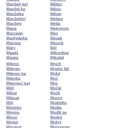
Manžel(-ka)
Měšec
Manžel-ka
Měsíc
Manželka
Město
Manželství
Meteor
Manžety
Metla
Mapa
Metronom
Marcipán
Mez
Markytánka
Mezek
Márnice
Mezník
Máry
Míč
Masáž
Mikroskop
Maska
Mikuláš
Milenci
Mnich
Milenec
Mnoho lidí
Milenec-ka
Mobil
Milenka
Moč
Milen|ec(-ka)
Moc
Milíř
Močál
Milost
Močit
Milovat
Mocný
Milý
Modistka
Miminko
Modla
Mimino
Modlit se
Mince
Modrá
Ministr
Mokrý
Minulost
Monogram