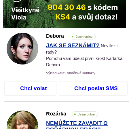
Debora
Jsem online
JAK SE SEZNÁMIT?
Nevíte si
rady?
Pomohu vám udělat první krok! Kartářka
Debora
Výklad karet, Andělské kontakty
Chci volat
Chci poslat SMS
Rozárka
Jsem online
NEMŮŽETE ZAVADIT O