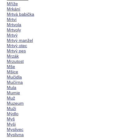
Mříže
Mrkání
Mrtvá babička
Mrtví
Mrtvola
Mrtvoly
Mrtvý
Mrtvý manžel
Mrtvý otec
Mrtvý pes
Mrzák
Mrzutost
Mše
Mšice
Mučidla
Mučírna
Mula
Mumie
Muž
Muzeum
Muži
Mýdlo
Myš
Myši
Myslivec
Myslivna