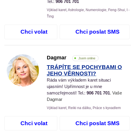
Tel.:
906 701 701
Výklad karet, Astrologie, Numerologie, Feng-Shui, I -
Ťing
Chci volat
Chci poslat SMS
Dagmar
Jsem online
TRÁPÍTE SE POCHYBAMI O
JEHO VĚRNOSTI?
Ráda vám výkladem karet situaci
ujasním! Upřímnost je u mne
samozřejmostí! Tel.:
906 701 701
. Vaše
Dagmar
Výklad karet, Reiki na dálku, Práce s kyvadlem
Chci volat
Chci poslat SMS