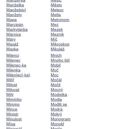
Manžel-ka
Měsíc
Manželka
Město
Manželství
Meteor
Manžety
Metla
Mapa
Metronom
Marcipán
Mez
Markytánka
Mezek
Márnice
Mezník
Máry
Míč
Masáž
Mikroskop
Maska
Mikuláš
Milenci
Mnich
Milenec
Mnoho lidí
Milenec-ka
Mobil
Milenka
Moč
Milen|ec(-ka)
Moc
Milíř
Močál
Milost
Močit
Milovat
Mocný
Milý
Modistka
Miminko
Modla
Mimino
Modlit se
Mince
Modrá
Ministr
Mokrý
Minulost
Monogram
Mísa
Monokl
Misionář
Morče