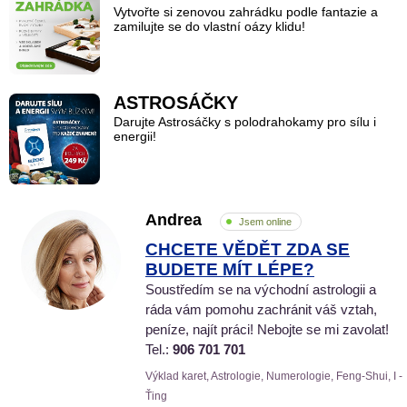
Vytvořte si zenovou zahrádku podle fantazie a
zamilujte se do vlastní oázy klidu!
ASTROSÁČKY
Darujte Astrosáčky s polodrahokamy pro sílu i
energii!
Andrea
Jsem online
CHCETE VĚDĚT ZDA SE
BUDETE MÍT LÉPE?
Soustředím se na východní astrologii a
ráda vám pomohu zachránit váš vztah,
peníze, najít práci! Nebojte se mi zavolat!
Tel.:
906 701 701
Výklad karet, Astrologie, Numerologie, Feng-Shui, I -
Ťing