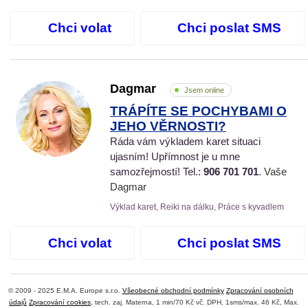
Chci volat
Chci poslat SMS
Dagmar
Jsem online
TRÁPÍTE SE POCHYBAMI O
JEHO VĚRNOSTI?
Ráda vám výkladem karet situaci
ujasním! Upřímnost je u mne
samozřejmostí! Tel.:
906 701 701
. Vaše
Dagmar
Výklad karet, Reiki na dálku, Práce s kyvadlem
Chci volat
Chci poslat SMS
© 2009 - 2025 E.M.A. Europe s.r.o.
Všeobecné obchodní podmínky
Zpracování osobních
údajů
Zpracování cookies
, tech. zaj. Materna, 1 min/70 Kč vč. DPH, 1sms/max. 46 Kč, Max.