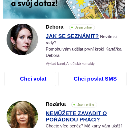
Debora
Jsem online
JAK SE SEZNÁMIT?
Nevíte si
rady?
Pomohu vám udělat první krok! Kartářka
Debora
Výklad karet, Andělské kontakty
Chci volat
Chci poslat SMS
Rozárka
Jsem online
NEMŮŽETE ZAVADIT O
POŘÁDNOU PRÁCI?
Chcete více peněz? Mé karty vám ukáží