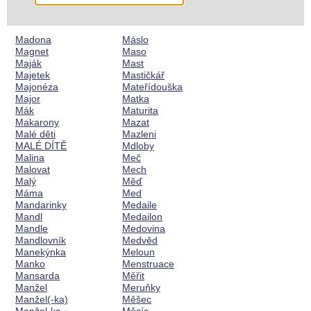
Madona
Máslo
Magnet
Maso
Maják
Mast
Majetek
Mastičkář
Majonéza
Mateřídouška
Major
Matka
Mák
Maturita
Makarony
Mazat
Malé děti
Mazleni
MALÉ DÍTĚ
Mdloby
Malina
Meč
Malovat
Mech
Malý
Měď
Máma
Med
Mandarinky
Medaile
Mandl
Medailon
Mandle
Medovina
Mandlovník
Medvěd
Manekýnka
Meloun
Manko
Menstruace
Mansarda
Měřit
Manžel
Meruňky
Manžel(-ka)
Měšec