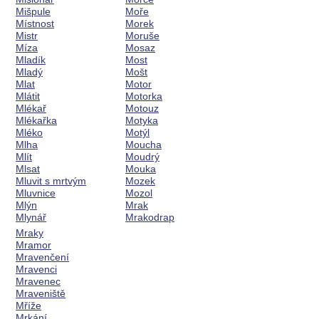
Mišpule
Moře
Místnost
Morek
Mistr
Moruše
Míza
Mosaz
Mladík
Most
Mladý
Mošt
Mlat
Motor
Mlátit
Motorka
Mlékař
Motouz
Mlékařka
Motyka
Mléko
Motýl
Mlha
Moucha
Mlít
Moudrý
Mlsat
Mouka
Mluvit s mrtvým
Mozek
Mluvnice
Mozol
Mlýn
Mrak
Mlynář
Mrakodrap
Mraky
Mramor
Mravenčení
Mravenci
Mravenec
Mraveniště
Mříže
Mrkání