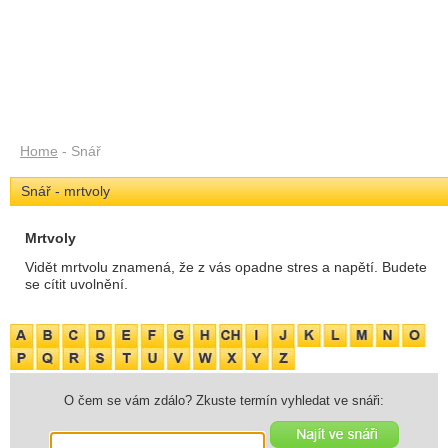
Home
- Snář
Snář - mrtvoly
Mrtvoly
Vidět mrtvolu znamená, že z vás opadne stres a napětí. Budete
se cítit uvolnění.
O čem se vám zdálo? Zkuste termín vyhledat ve snáři: