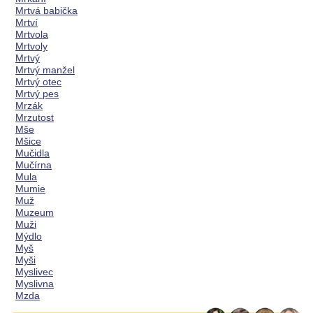
Mrtvá babička
Mrtví
Mrtvola
Mrtvoly
Mrtvý
Mrtvý manžel
Mrtvý otec
Mrtvý pes
Mrzák
Mrzutost
Mše
Mšice
Mučidla
Mučírna
Mula
Mumie
Muž
Muzeum
Muži
Mýdlo
Myš
Myši
Myslivec
Myslivna
Mzda