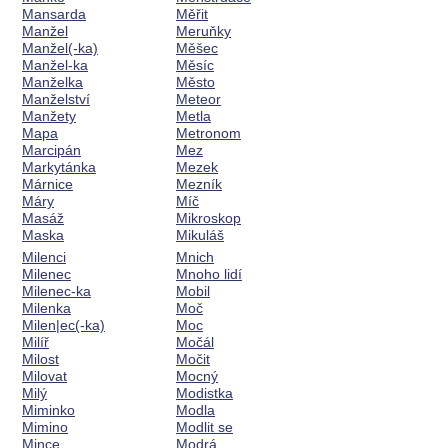
Mansarda
Měřit
Manžel
Meruňky
Manžel(-ka)
Měšec
Manžel-ka
Měsíc
Manželka
Město
Manželství
Meteor
Manžety
Metla
Mapa
Metronom
Marcipán
Mez
Markytánka
Mezek
Márnice
Mezník
Máry
Míč
Masáž
Mikroskop
Maska
Mikuláš
Milenci
Mnich
Milenec
Mnoho lidí
Milenec-ka
Mobil
Milenka
Moč
Milen|ec(-ka)
Moc
Milíř
Močál
Milost
Močit
Milovat
Mocný
Milý
Modistka
Miminko
Modla
Mimino
Modlit se
Mince
Modrá