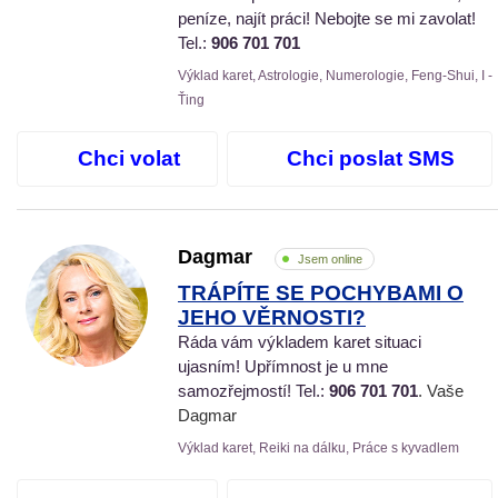
peníze, najít práci! Nebojte se mi zavolat!
Tel.:
906 701 701
Výklad karet, Astrologie, Numerologie, Feng-Shui, I -
Ťing
Chci volat
Chci poslat SMS
Dagmar
Jsem online
TRÁPÍTE SE POCHYBAMI O
JEHO VĚRNOSTI?
Ráda vám výkladem karet situaci
ujasním! Upřímnost je u mne
samozřejmostí! Tel.:
906 701 701
. Vaše
Dagmar
Výklad karet, Reiki na dálku, Práce s kyvadlem