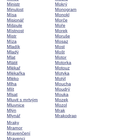
Ministr
Mokrý
Minulost
Monogram
Mísa
Monokl
Misionář
Morče
Mišpule
Moře
Místnost
Morek
Mistr
Moruše
Míza
Mosaz
Mladík
Most
Mladý
Mošt
Mlat
Motor
Mlátit
Motorka
Mlékař
Motouz
Mlékařka
Motyka
Mléko
Motýl
Mlha
Moucha
Mlít
Moudrý
Mlsat
Mouka
Mluvit s mrtvým
Mozek
Mluvnice
Mozol
Mlýn
Mrak
Mlynář
Mrakodrap
Mraky
Mramor
Mravenčení
Mravenci