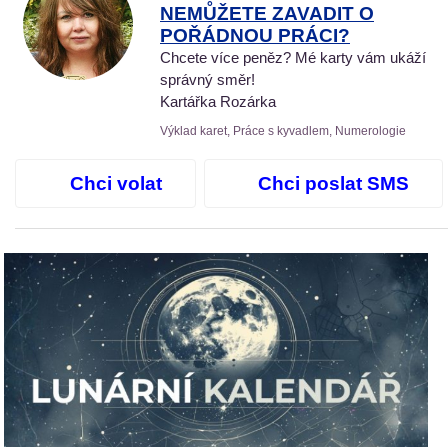
NEMŮŽETE ZAVADIT O
POŘÁDNOU PRÁCI?
Chcete více peněz? Mé karty vám ukáží
správný směr!
Kartářka Rozárka
Výklad karet, Práce s kyvadlem, Numerologie
Chci volat
Chci poslat SMS