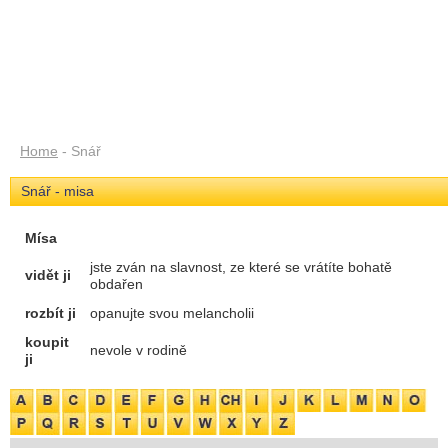
Home
- Snář
Snář - misa
Mísa
jste zván na slavnost, ze které se vrátíte bohatě
vidět ji
obdařen
rozbít ji
opanujte svou melancholii
koupit
nevole v rodině
ji