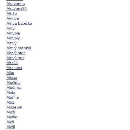
Mravenec
Mraveniště
Mříže
Mrkání
Mrtvá babička
Mrtví
Mrtvola
Mrtvoly
Mrtvý
Mrtvý manžel
Mrtvý otec
Mrtvý pes
Mrzák
Mrzutost
Mše
Mšice
Mučidla
Mučírna
Mula
Mumie
Muž
Muzeum
Muži
Mýdlo
Myš
Myši