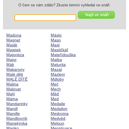
O čem se vám zdálo? Zkuste termín vyhledat ve snáři:
Madona
Máslo
Magnet
Maso
Maják
Mast
Majetek
Mastičkář
Majonéza
Mateřídouška
Major
Matka
Mák
Maturita
Makarony
Mazat
Malé děti
Mazleni
MALÉ DÍTĚ
Mdloby
Malina
Meč
Malovat
Mech
Malý
Měď
Máma
Med
Mandarinky
Medaile
Mandl
Medailon
Mandle
Medovina
Mandlovník
Medvěd
Manekýnka
Meloun
Manko
Menstruace