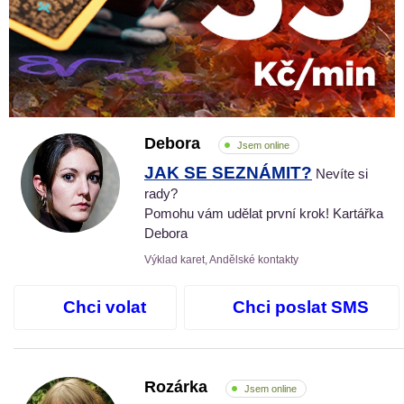
Debora
Jsem online
JAK SE SEZNÁMIT?
Nevíte si
rady?
Pomohu vám udělat první krok! Kartářka
Debora
Výklad karet, Andělské kontakty
Chci volat
Chci poslat SMS
Rozárka
Jsem online