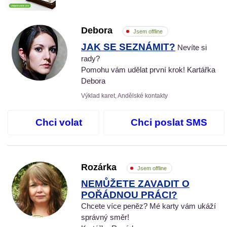
Debora
Jsem offline
JAK SE SEZNÁMIT?
Nevíte si
rady?
Pomohu vám udělat první krok! Kartářka
Debora
Výklad karet, Andělské kontakty
Chci volat
Chci poslat SMS
Rozárka
Jsem offline
NEMŮŽETE ZAVADIT O
POŘÁDNOU PRÁCI?
Chcete více peněz? Mé karty vám ukáží
správný směr!