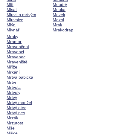
Mlít
Moudrý
Mlsat
Mouka
Mluvit s mrtvým
Mozek
Mluvnice
Mozol
Mlýn
Mrak
Mlynář
Mrakodrap
Mraky
Mramor
Mravenčení
Mravenci
Mravenec
Mraveniště
Mříže
Mrkání
Mrtvá babička
Mrtví
Mrtvola
Mrtvoly
Mrtvý
Mrtvý manžel
Mrtvý otec
Mrtvý pes
Mrzák
Mrzutost
Mše
Mšice