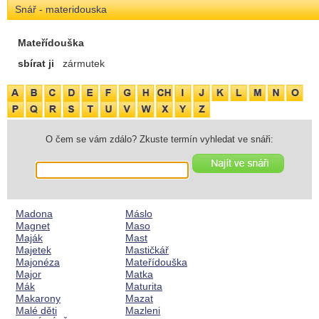
Snář - materidouska
Mateřídouška
sbírat ji
zármutek
O čem se vám zdálo? Zkuste termín vyhledat ve snáři:
Madona
Máslo
Magnet
Maso
Maják
Mast
Majetek
Mastičkář
Majonéza
Mateřídouška
Major
Matka
Mák
Maturita
Makarony
Mazat
Malé děti
Mazleni