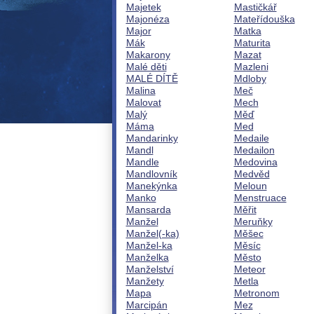
Majetek
Mastičkář
Majonéza
Mateřídouška
Major
Matka
Mák
Maturita
Makarony
Mazat
Malé děti
Mazleni
MALÉ DÍTĚ
Mdloby
Malina
Meč
Malovat
Mech
Malý
Měď
Máma
Med
Mandarinky
Medaile
Mandl
Medailon
Mandle
Medovina
Mandlovník
Medvěd
Manekýnka
Meloun
Manko
Menstruace
Mansarda
Měřit
Manžel
Meruňky
Manžel(-ka)
Měšec
Manžel-ka
Měsíc
Manželka
Město
Manželství
Meteor
Manžety
Metla
Mapa
Metronom
Marcipán
Mez