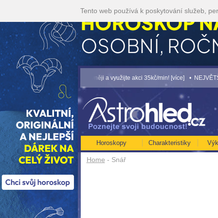
Tento web používá k poskytování služeb, per
íce]
• Volejte kartářkám levněji a využijte akci 35kč/min! [více]
• NEJVĚTŠÍ ROČN
Horoskopy
Charakteristiky
Výk
Home
- Snář