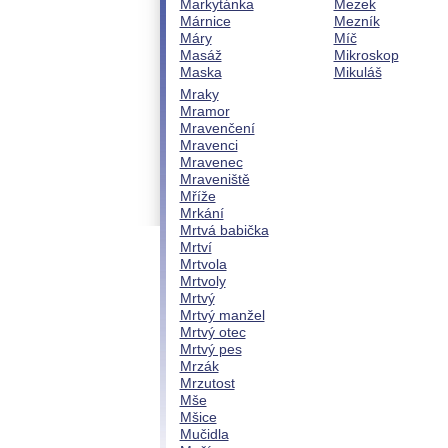
Markytánka
Mezek
Márnice
Mezník
Máry
Míč
Masáž
Mikroskop
Maska
Mikuláš
Mraky
Mramor
Mravenčení
Mravenci
Mravenec
Mraveniště
Mříže
Mrkání
Mrtvá babička
Mrtví
Mrtvola
Mrtvoly
Mrtvý
Mrtvý manžel
Mrtvý otec
Mrtvý pes
Mrzák
Mrzutost
Mše
Mšice
Mučidla