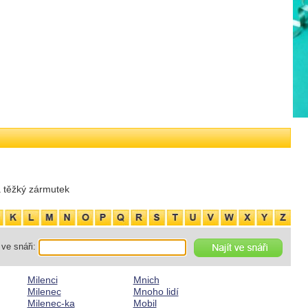
a těžký zármutek
ve snáři:
Milenci
Mnich
Milenec
Mnoho lidí
Milenec-ka
Mobil