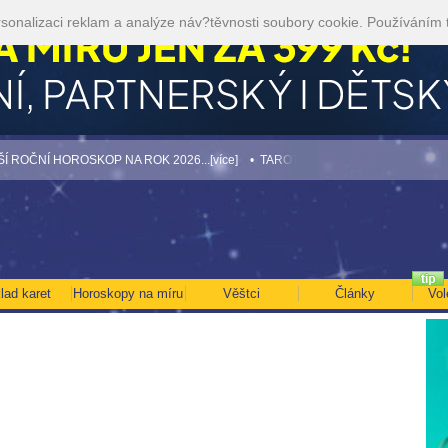
sonalizaci reklam a analýze náv?těvnosti soubory cookie. Používáním 
Í HOROSKOP NA ROK 2026...[více]
• TAROT NA SRPEN ZA 49,-KČ... [více]
• V
lad karet
Horoskopy na míru
Věštci
Články
Vol