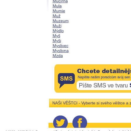
Mučírna
Mula
Mumie
Muž
Muzeum
Muži
Mýdlo
Myš
Myši
Myslivec
Myslivna
Mzda
NAŠI VĚŠTCI - Vyberte si svého věštce a z