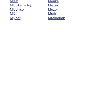
Mlsat
Mouka
Mluvit s mrtvým
Mozek
Mluvnice
Mozol
Mlýn
Mrak
Mlynář
Mrakodrap