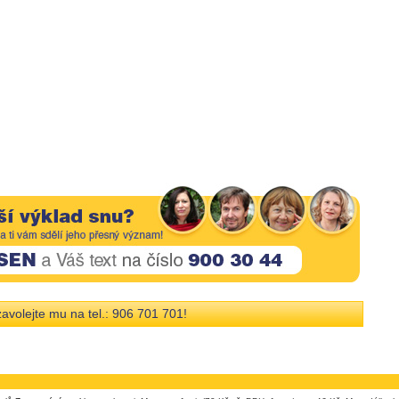
avolejte mu na tel.: 906 701 701!