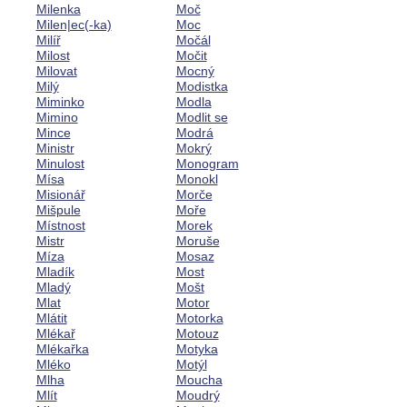
Milenka
Moč
Milen|ec(-ka)
Moc
Milíř
Močál
Milost
Močit
Milovat
Mocný
Milý
Modistka
Miminko
Modla
Mimino
Modlit se
Mince
Modrá
Ministr
Mokrý
Minulost
Monogram
Mísa
Monokl
Misionář
Morče
Mišpule
Moře
Místnost
Morek
Mistr
Moruše
Míza
Mosaz
Mladík
Most
Mladý
Mošt
Mlat
Motor
Mlátit
Motorka
Mlékař
Motouz
Mlékařka
Motyka
Mléko
Motýl
Mlha
Moucha
Mlít
Moudrý