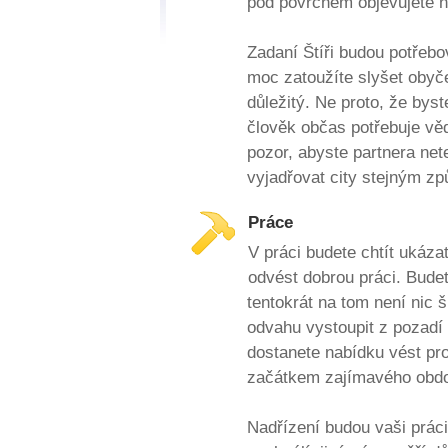
pod povrchem objevujete 
Zadaní Štíři budou potřebov
moc zatoužíte slyšet obyč
důležitý. Ne proto, že byste 
člověk občas potřebuje věd
pozor, abyste partnera net
vyjadřovat city stejným z
Práce
V práci budete chtít ukáza
odvést dobrou práci. Budete 
tentokrát na tom není nic
odvahu vystoupit z pozadí
dostanete nabídku vést proj
začátkem zajímavého obdo
Nadřízení budou vaši práci