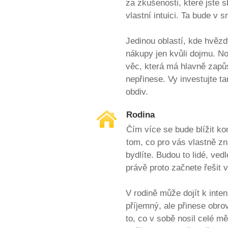
za zkušenosti, které jste s
vlastní intuici. Ta bude v 
Jedinou oblastí, kde hvězd
nákupy jen kvůli dojmu. N
věc, která má hlavně zapů
nepřinese. Vy investujte t
obdiv.
Rodina
Čím více se bude blížit ko
tom, co pro vás vlastně z
bydlíte. Budou to lidé, ve
právě proto začnete řešit v
V rodině může dojít k int
příjemný, ale přinese obr
to, co v sobě nosil celé mě