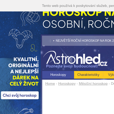
Tento web používá k poskytování služeb, per
ijte akci 35kč/min! [více]
• NEJVĚTŠÍ ROČNÍ HOROSKOP NA ROK 2026...[více]
Horoskopy
Charakteristiky
Výk
Home
-
Horoskopy
-
Měsíční horoskop
- D