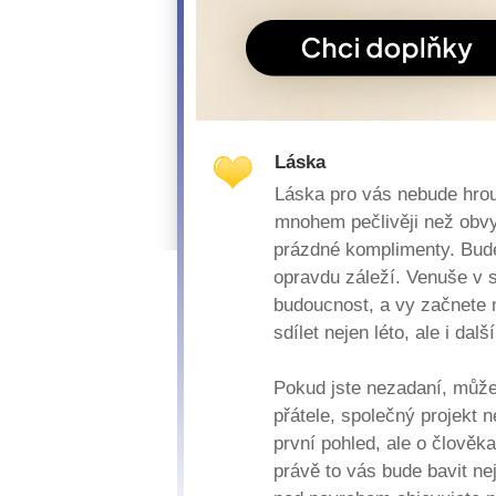
Láska
Láska pro vás nebude hrou.
mnohem pečlivěji než obvyk
prázdné komplimenty. Budet
opravdu záleží. Venuše v s
budoucnost, a vy začnete
sdílet nejen léto, ale i dal
Pokud jste nezadaní, můž
přátele, společný projekt 
první pohled, ale o člověk
právě to vás bude bavit nej