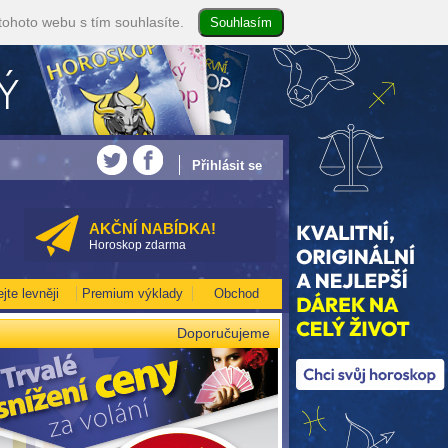
tohoto webu s tím souhlasíte.
 35kč/min! [více]
• NEJVĚTŠÍ ROČNÍ HOROSKOP NA ROK 2026...[více]
• TAROT
Přihlásit se
AKČNÍ NABÍDKA!
Horoskop zdarma
ejte levněji
Premium výklady
Obchod
Doporučujeme