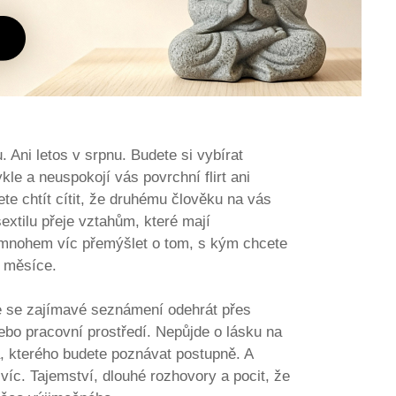
 Ani letos v srpnu. Budete si vybírat
le a neuspokojí vás povrchní flirt ani
e chtít cítit, že druhému člověku na vás
extilu přeje vztahům, které mají
 mnohem víc přemýšlet o tom, s kým chcete
ší měsíce.
e se zajímavé seznámení odehrát přes
nebo pracovní prostředí. Nepůjde o lásku na
a, kterého budete poznávat postupně. A
víc. Tajemství, dlouhé rozhovory a pocit, že