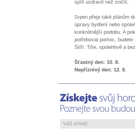
spíš uzdravit než zničit.
Srpen přeje také plánům d
úpravy bydlení nebo spole
konkrétnější podobu. A po
potřebovat pomoc, budete s
Štíři. Tiše, spolehlivě a be
Šťastný den: 10. 8.
Nepříznivý den: 12. 8.