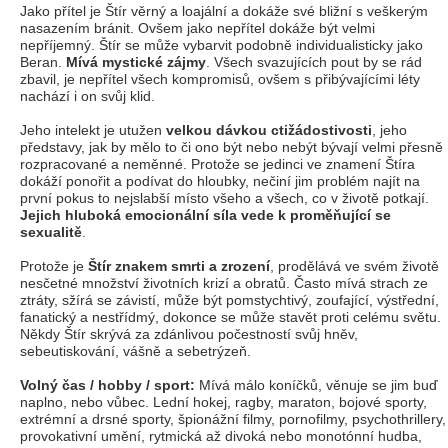
Jako přítel je Štír věrný a loajální a dokáže své bližní s veškerým
nasazením bránit. Ovšem jako nepřítel dokáže být velmi
nepříjemný. Štír se může vybarvit podobně individualisticky jako
Beran.
Mívá mystické zájmy
. Všech svazujících pout by se rád
zbavil, je nepřítel všech kompromisů, ovšem s přibývajícími léty
nachází i on svůj klid.
Jeho intelekt je utužen
velkou dávkou ctižádostivosti
, jeho
představy, jak by mělo to či ono být nebo nebýt bývají velmi přesně
rozpracované a neměnné. Protože se jedinci ve znamení Štíra
dokáží ponořit a podívat do hloubky, nečiní jim problém najít na
první pokus to nejslabší místo všeho a všech, co v životě potkají.
Jejich hluboká emocionální síla vede k proměňující se
sexualitě
.
Protože je
Štír znakem smrti a zrození
, prodělává ve svém životě
nesčetné množství životních krizí a obratů. Často mívá strach ze
ztráty, sžírá se závistí, může být pomstychtivý, zoufající, výstřední,
fanatický a nestřídmý, dokonce se může stavět proti celému světu.
Někdy Štír skrývá za zdánlivou počestností svůj hněv,
sebeutiskování, vášně a sebetrýzeň.
Volný čas / hobby / sport:
Mívá málo koníčků, věnuje se jim buď
naplno, nebo vůbec. Lední hokej, ragby, maraton, bojové sporty,
extrémní a drsné sporty, špionážní filmy, pornofilmy, psychothrillery,
provokativní umění, rytmická až divoká nebo monotónní hudba,