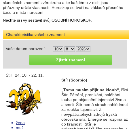
slunečních znamení zvěrokruhu a ke každému z nich jsou
přiřazeny určité vlastnosti. Horoskop se tvoří na základě přesného
času a místa narození.
Nechte si i vy sestavit svůj
OSOBNÍ HOROSKOP
.
Charakteristika vašeho znamení
Vaše datum narození:
Štír
24. 10. - 22. 11.
Štír (Scorpio)
„Tomu musím přijít na kloub“
, říká
Štír. Pátrání, pronikání, naléhání,
touha po objasnění tajemství života
a smrti. Štír nemá strach nahlédnout
za roušku tajemství. Z
nevypátratelných zdrojů tryská
obrovská síla. Energie se rozpíná až
žena
do krajnosti.
Štír je
muž