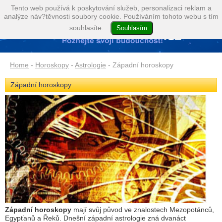
Tento web používá k poskytování služeb, personalizaci reklam a
analýze náv?těvnosti soubory cookie. Používáním tohoto webu s tím
souhlasíte.
Home
-
Horoskopy
-
Astrologie
- Západní horoskopy
Západní horoskopy
Západní horoskopy
mají svůj původ ve znalostech Mezopotánců,
Egypťanů a Řeků. Dnešní západní astrologie zná dvanáct