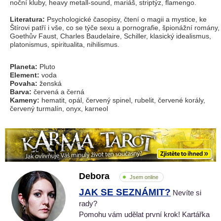
noční kluby, heavy metall-sound, mariáš, striptýz, flamengo.
Literatura:
Psychologické časopisy, čtení o magii a mystice, ke
Štírovi patří i vše, co se týče sexu a pornografie, špionážní romány,
Goethův Faust, Charles Baudelaire, Schiller, klasický idealismus,
platonismus, spiritualita, nihilismus.
Planeta:
Pluto
Element:
voda
Povaha:
ženská
Barva:
červená a černá
Kameny:
hematit, opál, červený spinel, rubelit, červené korály,
červený turmalín, onyx, karneol
Debora
Jsem online
JAK SE SEZNÁMIT?
Nevíte si
rady?
Pomohu vám udělat první krok! Kartářka