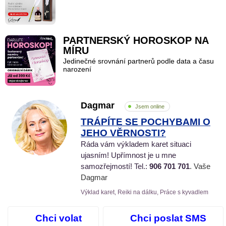
PARTNERSKÝ HOROSKOP NA
MÍRU
Jedinečné srovnání partnerů podle data a času
narození
Dagmar
Jsem online
TRÁPÍTE SE POCHYBAMI O
JEHO VĚRNOSTI?
Ráda vám výkladem karet situaci
ujasním! Upřímnost je u mne
samozřejmostí! Tel.:
906 701 701
. Vaše
Dagmar
Výklad karet, Reiki na dálku, Práce s kyvadlem
Chci volat
Chci poslat SMS