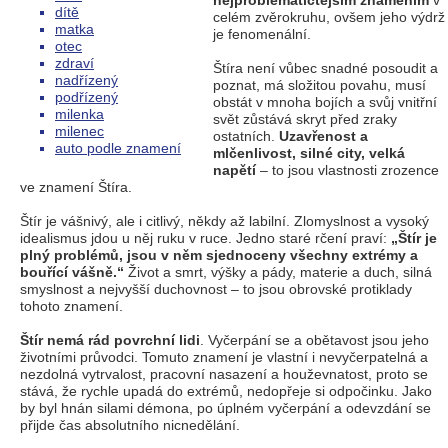
nejproblematičtějším znamením
v
dítě
celém zvěrokruhu, ovšem jeho výdrž
matka
je fenomenální.
otec
zdraví
Štíra není vůbec snadné posoudit a
nadřízený
poznat, má složitou povahu, musí
podřízený
obstát v mnoha bojích a svůj vnitřní
milenka
svět zůstává skryt před zraky
milenec
ostatních.
Uzavřenost a
auto podle znamení
mlčenlivost, silné city, velká
napětí
– to jsou vlastnosti zrozence
ve znamení Štíra.
Štír je vášnivý, ale i citlivý, někdy až labilní. Zlomyslnost a vysoký
idealismus jdou u něj ruku v ruce. Jedno staré rčení praví:
„Štír je
plný problémů, jsou v něm sjednoceny všechny extrémy a
bouřící vášně.“
Život a smrt, výšky a pády, materie a duch, silná
smyslnost a nejvyšší duchovnost – to jsou obrovské protiklady
tohoto znamení.
Štír nemá rád povrchní lidi
. Vyčerpání se a obětavost jsou jeho
životními průvodci. Tomuto znamení je vlastní i nevyčerpatelná a
nezdolná vytrvalost, pracovní nasazení a houževnatost, proto se
stává, že rychle upadá do extrémů, nedopřeje si odpočinku. Jako
by byl hnán silami démona, po úplném vyčerpání a odevzdání se
přijde čas absolutního nicnedělání.