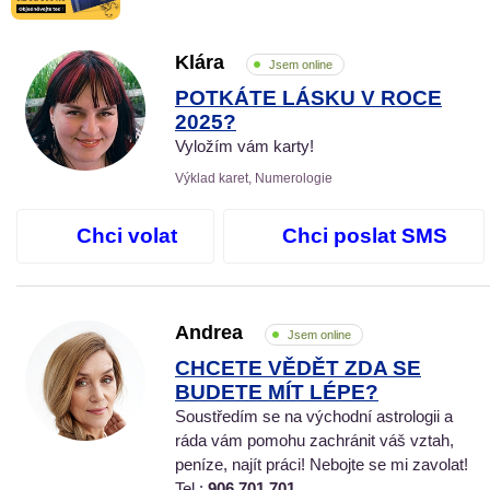
Klára
Jsem online
POTKÁTE LÁSKU V ROCE
2025?
Vyložím vám karty!
Výklad karet, Numerologie
Chci volat
Chci poslat SMS
Andrea
Jsem online
CHCETE VĚDĚT ZDA SE
BUDETE MÍT LÉPE?
Soustředím se na východní astrologii a
ráda vám pomohu zachránit váš vztah,
peníze, najít práci! Nebojte se mi zavolat!
Tel.:
906 701 701