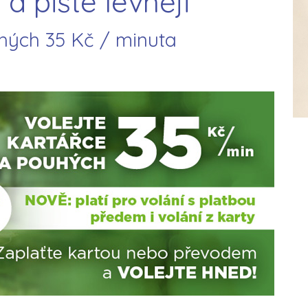
 a pište levněji
hých 35 Kč / minuta