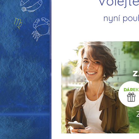
Volejte
nyní pou