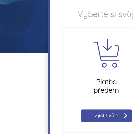
Vyberte si svů
Platba
předem
Zjistit více