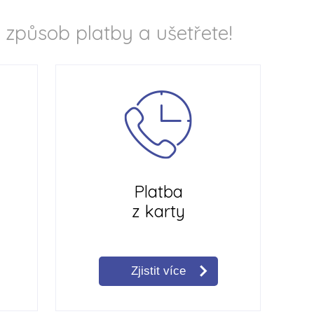
j způsob platby a ušetřete!
Platba
z karty
Zjistit více