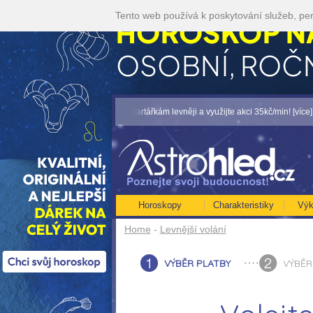
Tento web používá k poskytování služeb, per
 49,-KČ... [více]
• Volejte kartářkám levněji a využijte akci 35kč/min! [více]
• N
Horoskopy
Charakteristiky
Výk
Home
-
Levnější volání
VÝBĚR PLATBY
VÝBĚR