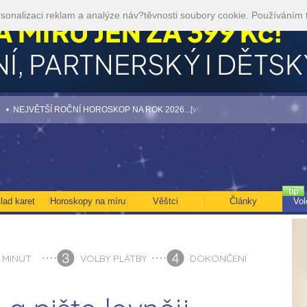
sonalizaci reklam a analýze náv?těvnosti soubory cookie. Používáním 
EJVĚTŠÍ ROČNÍ HOROSKOP NA ROK 2026...[více]
• TAROT NA SRPEN ZA 49,-KČ..
lad karet
Horoskopy na míru
Věštci
Články
Vol
 MINUT
VOLBY PLATBY
DOKONČENÍ