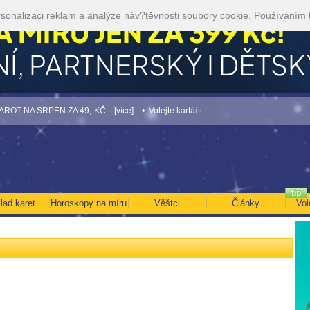
sonalizaci reklam a analýze náv?těvnosti soubory cookie. Používáním 
SRPEN ZA 49,-KČ... [více]
• Volejte kartářkám levněji a využijte akci 35kč/min! [v
lad karet
Horoskopy na míru
Věštci
Články
Vol