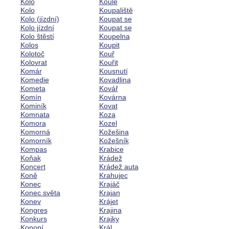
Kolo
Koule
Kolo
Koupaliště
Kolo (jízdní)
Koupat se
Kolo jízdní
Koupat se
Kolo štěstí
Koupelna
Kolos
Koupit
Kolotoč
Kouř
Kolovrat
Kouřit
Komár
Kousnutí
Komedie
Kovadlina
Kometa
Kovář
Komín
Kovárna
Kominík
Kovat
Komnata
Koza
Komora
Kozel
Komorná
Kožešina
Komorník
Kožešník
Kompas
Krabice
Koňak
Krádež
Koncert
Krádež auta
Koně
Krahujec
Konec
Krajáč
Konec světa
Krajan
Konev
Krájet
Kongres
Krajina
Konkurs
Krajky
Konopí
Král