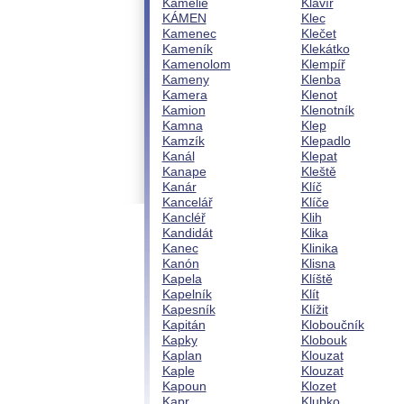
Kamélie
Klavír
KÁMEN
Klec
Kamenec
Klečet
Kameník
Klekátko
Kamenolom
Klempíř
Kameny
Klenba
Kamera
Klenot
Kamion
Klenotník
Kamna
Klep
Kamzík
Klepadlo
Kanál
Klepat
Kanape
Kleště
Kanár
Klíč
Kancelář
Klíče
Kancléř
Klih
Kandidát
Klika
Kanec
Klinika
Kanón
Klisna
Kapela
Klíště
Kapelník
Klít
Kapesník
Klížit
Kapitán
Kloboučník
Kapky
Klobouk
Kaplan
Klouzat
Kaple
Klouzat
Kapoun
Klozet
Kapr
Klubko