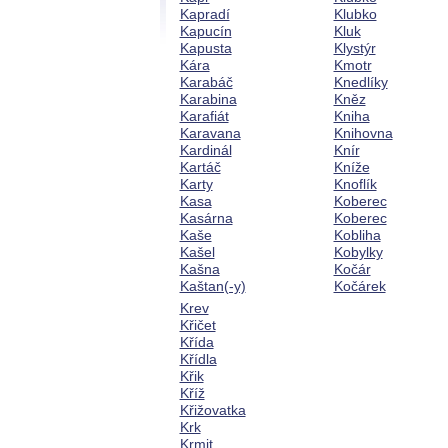
Kapradí
Klubko
Kapucín
Kluk
Kapusta
Klystýr
Kára
Kmotr
Karabáč
Knedlíky
Karabina
Kněz
Karafiát
Kniha
Karavana
Knihovna
Kardinál
Knír
Kartáč
Kníže
Karty
Knoflík
Kasa
Koberec
Kasárna
Koberec
Kaše
Kobliha
Kašel
Kobylky
Kašna
Kočár
Kaštan(-y)
Kočárek
Krev
Křičet
Křída
Křídla
Křik
Kříž
Křižovatka
Krk
Krmit