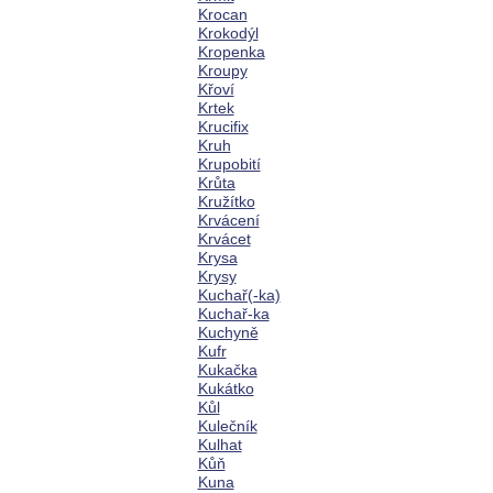
Krocan
Krokodýl
Kropenka
Kroupy
Křoví
Krtek
Krucifix
Kruh
Krupobití
Krůta
Kružítko
Krvácení
Krvácet
Krysa
Krysy
Kuchař(-ka)
Kuchař-ka
Kuchyně
Kufr
Kukačka
Kukátko
Kůl
Kulečník
Kulhat
Kůň
Kuna