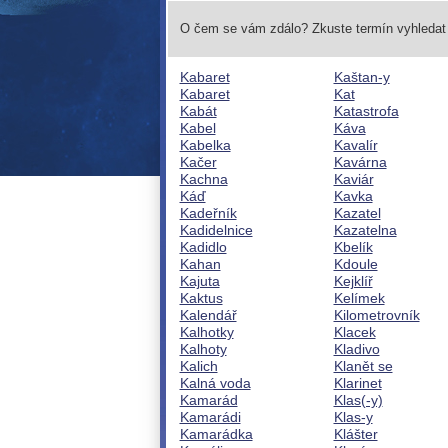
O čem se vám zdálo? Zkuste termín vyhledat 
Kabaret
Kaštan-y
Kabaret
Kat
Kabát
Katastrofa
Kabel
Káva
Kabelka
Kavalír
Kačer
Kavárna
Kachna
Kaviár
Káď
Kavka
Kadeřník
Kazatel
Kadidelnice
Kazatelna
Kadidlo
Kbelík
Kahan
Kdoule
Kajuta
Kejklíř
Kaktus
Kelímek
Kalendář
Kilometrovník
Kalhotky
Klacek
Kalhoty
Kladivo
Kalich
Klanět se
Kalná voda
Klarinet
Kamarád
Klas(-y)
Kamarádi
Klas-y
Kamarádka
Klášter