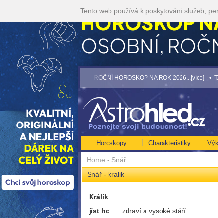
Tento web používá k poskytování služeb, per
č/min! [více]
• NEJVĚTŠÍ ROČNÍ HOROSKOP NA ROK 2026...[více]
• TAROT NA 
Horoskopy
Charakteristiky
Výk
Home
- Snář
Snář - kralik
Králík
jíst ho
zdraví a vysoké stáří