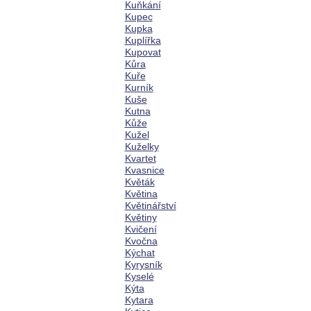
Kuňkání
Kupec
Kupka
Kuplířka
Kupovat
Kůra
Kuře
Kurník
Kuše
Kutna
Kůže
Kužel
Kuželky
Kvartet
Kvasnice
Květák
Květina
Květinářství
Květiny
Kvičení
Kvočna
Kýchat
Kyrysník
Kyselé
Kýta
Kytara