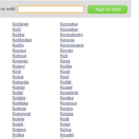
ve snáři:
Kočárek
Koroptve
Kočí
Koroptve
Kočka
Korpulentní
Kočkodan
Koruna
Kočky
Korunovace
Kocour
Koryto
Kohout
Koš
Kojenec
Kosa
Kojení
Košile
Kojit
Kosit
Kojná
Kost
Kokarda
Koště
Koktat
Kostel
Koláč
Kostelník
Koláče
Kostka
Kolébka
Kostnice
Kolega
Kostra
Kolegyně
Koťata
Koleje
Kotě
Kolek
Kotel
Koleno
Kotva
Kolika
Koudel