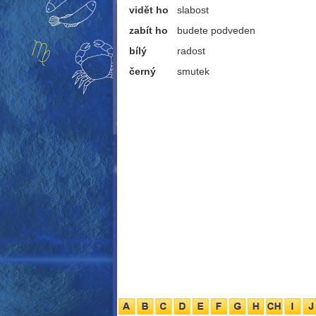
vidět ho
slabost
zabít ho
budete podveden
bílý
radost
černý
smutek