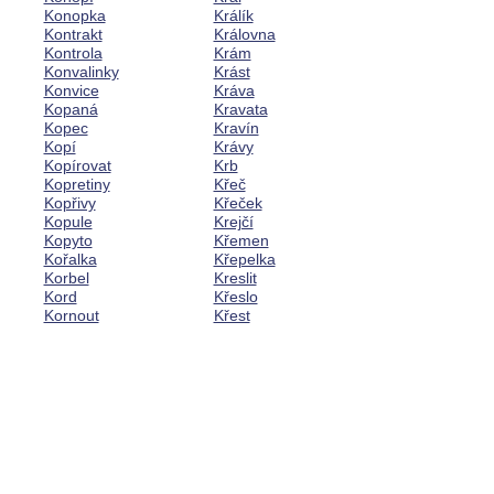
Konopka
Králík
Kontrakt
Královna
Kontrola
Krám
Konvalinky
Krást
Konvice
Kráva
Kopaná
Kravata
Kopec
Kravín
Kopí
Krávy
Kopírovat
Krb
Kopretiny
Křeč
Kopřivy
Křeček
Kopule
Krejčí
Kopyto
Křemen
Kořalka
Křepelka
Korbel
Kreslit
Kord
Křeslo
Kornout
Křest