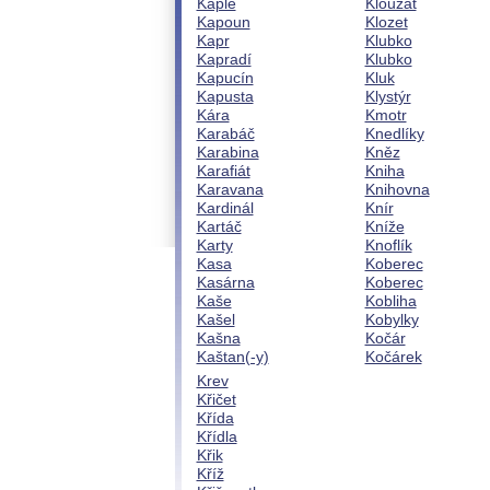
Kaple
Klouzat
Kapoun
Klozet
Kapr
Klubko
Kapradí
Klubko
Kapucín
Kluk
Kapusta
Klystýr
Kára
Kmotr
Karabáč
Knedlíky
Karabina
Kněz
Karafiát
Kniha
Karavana
Knihovna
Kardinál
Knír
Kartáč
Kníže
Karty
Knoflík
Kasa
Koberec
Kasárna
Koberec
Kaše
Kobliha
Kašel
Kobylky
Kašna
Kočár
Kaštan(-y)
Kočárek
Krev
Křičet
Křída
Křídla
Křik
Kříž