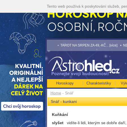
Tento web používá k poskytování služeb, per
využijte akci 35kč/min! [více]
• TAROT NA SRPEN ZA 49,-KČ... [více]
• NEJVĚTŠÍ
Horoskopy
Charakteristiky
Výk
Home
- Snář
Snář - kunkani
Kuňkání
slyšet
vidíte-li lidi, kterým se dobře dař