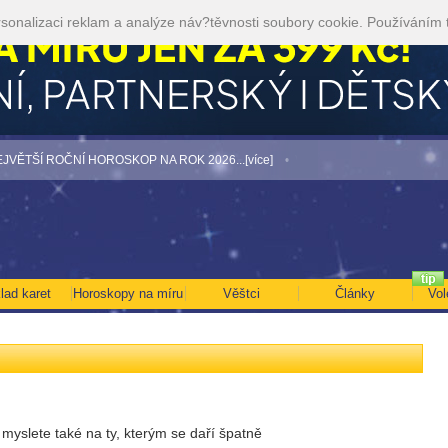
sonalizaci reklam a analýze náv?těvnosti soubory cookie. Používáním 
 ROČNÍ HOROSKOP NA ROK 2026...[více]
• Volejte kartářkám levněji a využijte a
lad karet
Horoskopy na míru
Věštci
Články
Vol
í, myslete také na ty, kterým se daří špatně