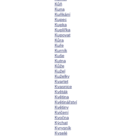
Kůň
Kuna
Kuňkání
Kupec
Kupka
Kuplířka
Kupovat
Kůra
Kuře
Kurník
Kuše
Kutna
Kůže
Kužel
Kuželky
Kvartet
Kvasnice
Květák
Květina
Květinářství
Květiny
Kvičení
Kvočna
Kýchat
Kyrysník
Kyselé