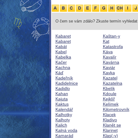
O čem se vám zdálo? Zkuste termín vyhledat 
Kabaret
Kaštan-y
Kabaret
Kat
Kabát
Katastrofa
Kabel
Káva
Kabelka
Kavalír
Kačer
Kavárna
Kachna
Kaviár
Káď
Kavka
Kadeřník
Kazatel
Kadidelnice
Kazatelna
Kadidlo
Kbelík
Kahan
Kdoule
Kajuta
Kejklíř
Kaktus
Kelímek
Kalendář
Kilometrovník
Kalhotky
Klacek
Kalhoty
Kladivo
Kalich
Klanět se
Kalná voda
Klarinet
Kamarád
Klas(-y)