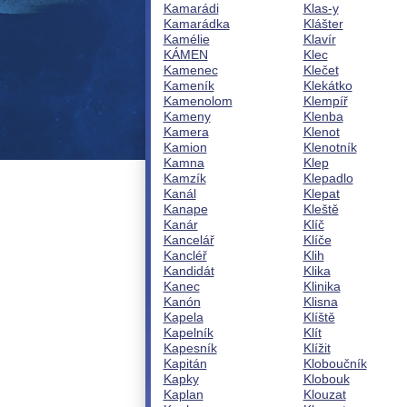
Kamarádi
Klas-y
Kamarádka
Klášter
Kamélie
Klavír
KÁMEN
Klec
Kamenec
Klečet
Kameník
Klekátko
Kamenolom
Klempíř
Kameny
Klenba
Kamera
Klenot
Kamion
Klenotník
Kamna
Klep
Kamzík
Klepadlo
Kanál
Klepat
Kanape
Kleště
Kanár
Klíč
Kancelář
Klíče
Kancléř
Klih
Kandidát
Klika
Kanec
Klinika
Kanón
Klisna
Kapela
Klíště
Kapelník
Klít
Kapesník
Klížit
Kapitán
Kloboučník
Kapky
Klobouk
Kaplan
Klouzat