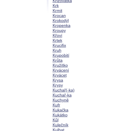
Křižovatka
Krk
Krmit
Krocan
Krokodýl
Kropenka
Kroupy
Křoví
Krtek
Krucifix
Kruh
Krupobití
Krůta
Kružítko
Krvácení
Krvácet
Krysa
Krysy
Kuchař(-ka)
Kuchař-ka
Kuchyně
Kufr
Kukačka
Kukátko
Kůl
Kulečník
Kulhat