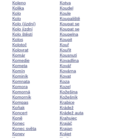
Koleno
Kotva
Kolika
Koudel
Kolo
Koule
Kolo
Koupaliště
Kolo (jízdní)
Koupat se
Kolo jízdní
Koupat se
Kolo štěstí
Koupelna
Kolos
Koupit
Kolotoč
Kouř
Kolovrat
Kouřit
Komár
Kousnutí
Komedie
Kovadlina
Kometa
Kovář
Komín
Kovárna
Kominík
Kovat
Komnata
Koza
Komora
Kozel
Komorná
Kožešina
Komorník
Kožešník
Kompas
Krabice
Koňak
Krádež
Koncert
Krádež auta
Koně
Krahujec
Konec
Krajáč
Konec světa
Krajan
Konev
Krájet