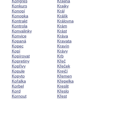
Kongres
Krajina
Konkurs
Krajky
Konopí
Král
Konopka
Králík
Kontrakt
Královna
Kontrola
Krám
Konvalinky
Krást
Konvice
Kráva
Kopaná
Kravata
Kopec
Kravín
Kopí
Krávy
Kopírovat
Krb
Kopretiny
Křeč
Kopřivy
Křeček
Kopule
Krejčí
Kopyto
Křemen
Kořalka
Křepelka
Korbel
Kreslit
Kord
Křeslo
Kornout
Křest