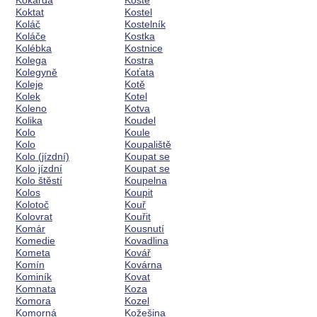
Kokarda
Koště
Koktat
Kostel
Koláč
Kostelník
Koláče
Kostka
Kolébka
Kostnice
Kolega
Kostra
Kolegyně
Koťata
Koleje
Kotě
Kolek
Kotel
Koleno
Kotva
Kolika
Koudel
Kolo
Koule
Kolo
Koupaliště
Kolo (jízdní)
Koupat se
Kolo jízdní
Koupat se
Kolo štěstí
Koupelna
Kolos
Koupit
Kolotoč
Kouř
Kolovrat
Kouřit
Komár
Kousnutí
Komedie
Kovadlina
Kometa
Kovář
Komín
Kovárna
Kominík
Kovat
Komnata
Koza
Komora
Kozel
Komorná
Kožešina