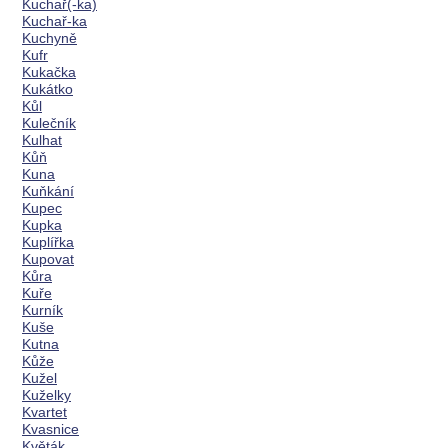
Kuchař(-ka)
Kuchař-ka
Kuchyně
Kufr
Kukačka
Kukátko
Kůl
Kulečník
Kulhat
Kůň
Kuna
Kuňkání
Kupec
Kupka
Kuplířka
Kupovat
Kůra
Kuře
Kurník
Kuše
Kutna
Kůže
Kužel
Kuželky
Kvartet
Kvasnice
Květák