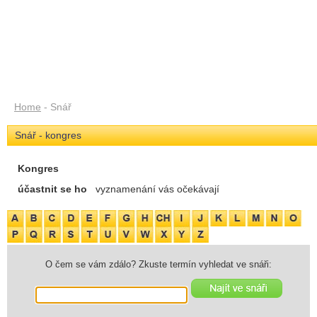
Home
- Snář
Snář - kongres
Kongres
účastnit se ho
vyznamenání vás očekávají
O čem se vám zdálo? Zkuste termín vyhledat ve snáři: