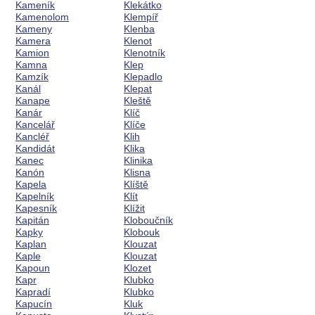
Kameník
Klekátko
Kamenolom
Klempíř
Kameny
Klenba
Kamera
Klenot
Kamion
Klenotník
Kamna
Klep
Kamzík
Klepadlo
Kanál
Klepat
Kanape
Kleště
Kanár
Klíč
Kancelář
Klíče
Kancléř
Klih
Kandidát
Klika
Kanec
Klinika
Kanón
Klisna
Kapela
Klíště
Kapelník
Klít
Kapesník
Klížit
Kapitán
Kloboučník
Kapky
Klobouk
Kaplan
Klouzat
Kaple
Klouzat
Kapoun
Klozet
Kapr
Klubko
Kapradí
Klubko
Kapucín
Kluk