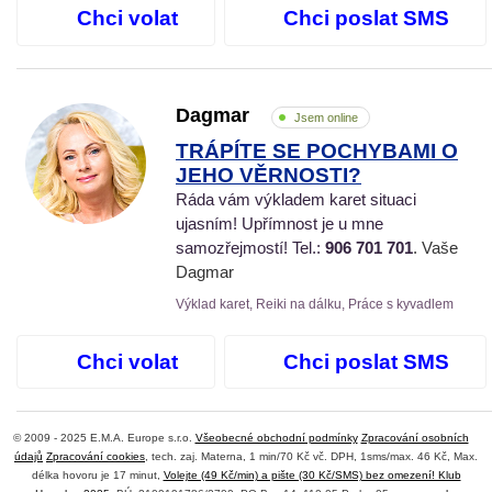
Chci volat
Chci poslat SMS
Dagmar
Jsem online
TRÁPÍTE SE POCHYBAMI O
JEHO VĚRNOSTI?
Ráda vám výkladem karet situaci
ujasním! Upřímnost je u mne
samozřejmostí! Tel.:
906 701 701
. Vaše
Dagmar
Výklad karet, Reiki na dálku, Práce s kyvadlem
Chci volat
Chci poslat SMS
© 2009 - 2025 E.M.A. Europe s.r.o.
Všeobecné obchodní podmínky
Zpracování osobních
údajů
Zpracování cookies
, tech. zaj. Materna, 1 min/70 Kč vč. DPH, 1sms/max. 46 Kč, Max.
délka hovoru je 17 minut,
Volejte (49 Kč/min) a pište (30 Kč/SMS) bez omezení! Klub