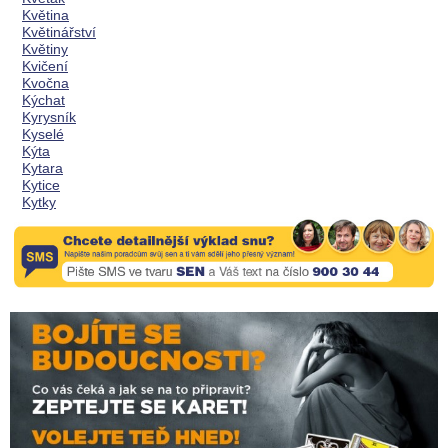
Květina
Květinářství
Květiny
Kvičení
Kvočna
Kýchat
Kyrysník
Kyselé
Kýta
Kytara
Kytice
Kytky