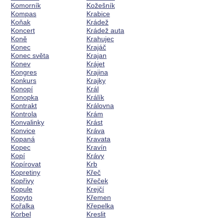
Komorník
Kožešník
Kompas
Krabice
Koňak
Krádež
Koncert
Krádež auta
Koně
Krahujec
Konec
Krajáč
Konec světa
Krajan
Konev
Krájet
Kongres
Krajina
Konkurs
Krajky
Konopí
Král
Konopka
Králík
Kontrakt
Královna
Kontrola
Krám
Konvalinky
Krást
Konvice
Kráva
Kopaná
Kravata
Kopec
Kravín
Kopí
Krávy
Kopírovat
Krb
Kopretiny
Křeč
Kopřivy
Křeček
Kopule
Krejčí
Kopyto
Křemen
Kořalka
Křepelka
Korbel
Kreslit