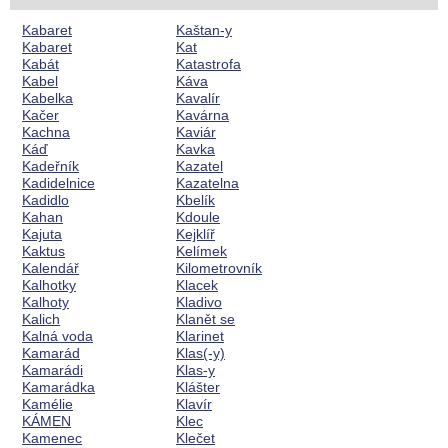
Kabaret
Kaštan-y
Kabaret
Kat
Kabát
Katastrofa
Kabel
Káva
Kabelka
Kavalír
Kačer
Kavárna
Kachna
Kaviár
Káď
Kavka
Kadeřník
Kazatel
Kadidelnice
Kazatelna
Kadidlo
Kbelík
Kahan
Kdoule
Kajuta
Kejklíř
Kaktus
Kelímek
Kalendář
Kilometrovník
Kalhotky
Klacek
Kalhoty
Kladivo
Kalich
Klanět se
Kalná voda
Klarinet
Kamarád
Klas(-y)
Kamarádi
Klas-y
Kamarádka
Klášter
Kamélie
Klavír
KÁMEN
Klec
Kamenec
Klečet