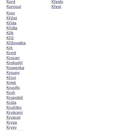
Kord
Křeslo
Kornout
Křest
Krev
Křičet
Křída
Křídla
Křik
Kříž
Křižovatka
Krk
Krmit
Krocan
Krokodýl
Kropenka
Kroupy
Křoví
Krtek
Krucifix
Kruh
Krupobití
Krůta
Kružítko
Krvácení
Krvácet
Krysa
Krysy