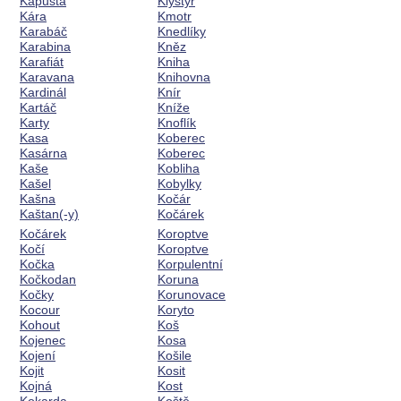
Kapusta
Klystýr
Kára
Kmotr
Karabáč
Knedlíky
Karabina
Kněz
Karafiát
Kniha
Karavana
Knihovna
Kardinál
Knír
Kartáč
Kníže
Karty
Knoflík
Kasa
Koberec
Kasárna
Koberec
Kaše
Kobliha
Kašel
Kobylky
Kašna
Kočár
Kaštan(-y)
Kočárek
Kočárek
Koroptve
Kočí
Koroptve
Kočka
Korpulentní
Kočkodan
Koruna
Kočky
Korunovace
Kocour
Koryto
Kohout
Koš
Kojenec
Kosa
Kojení
Košile
Kojit
Kosit
Kojná
Kost