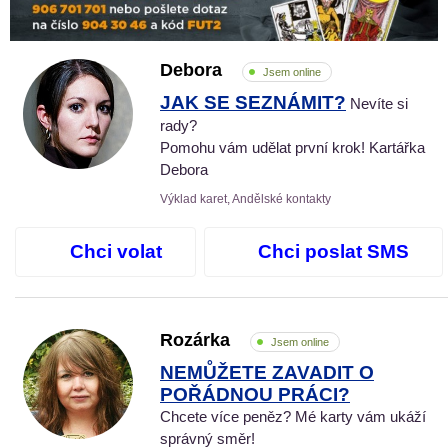
Debora
Jsem online
JAK SE SEZNÁMIT?
Nevíte si
rady?
Pomohu vám udělat první krok! Kartářka
Debora
Výklad karet, Andělské kontakty
Chci volat
Chci poslat SMS
Rozárka
Jsem online
NEMŮŽETE ZAVADIT O
POŘÁDNOU PRÁCI?
Chcete více peněz? Mé karty vám ukáží
správný směr!