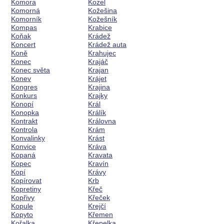
Komora
Kozel
Komorná
Kožešina
Komorník
Kožešník
Kompas
Krabice
Koňak
Krádež
Koncert
Krádež auta
Koně
Krahujec
Konec
Krajáč
Konec světa
Krajan
Konev
Krájet
Kongres
Krajina
Konkurs
Krajky
Konopí
Král
Konopka
Králík
Kontrakt
Královna
Kontrola
Krám
Konvalinky
Krást
Konvice
Kráva
Kopaná
Kravata
Kopec
Kravín
Kopí
Krávy
Kopírovat
Krb
Kopretiny
Křeč
Kopřivy
Křeček
Kopule
Krejčí
Kopyto
Křemen
Kořalka
Křepelka