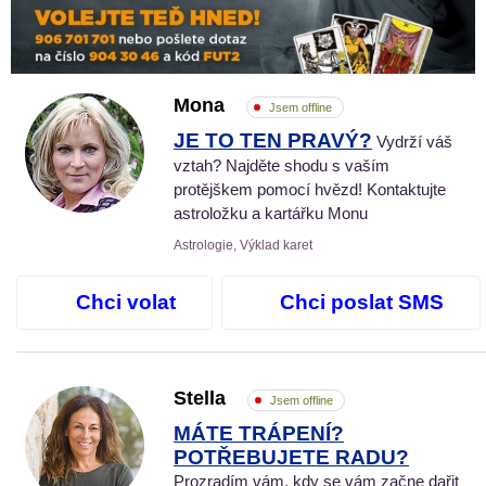
Mona
Jsem offline
JE TO TEN PRAVÝ?
Vydrží váš
vztah? Najděte shodu s vaším
protějškem pomocí hvězd! Kontaktujte
astroložku a kartářku Monu
Astrologie, Výklad karet
Chci volat
Chci poslat SMS
Stella
Jsem offline
MÁTE TRÁPENÍ?
POTŘEBUJETE RADU?
Prozradím vám, kdy se vám začne dařit