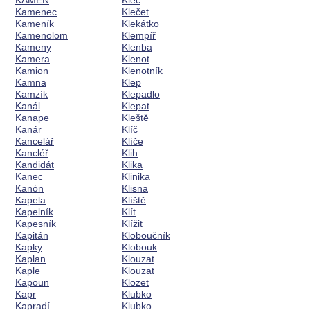
KÁMEN
Klec
Kamenec
Klečet
Kameník
Klekátko
Kamenolom
Klempíř
Kameny
Klenba
Kamera
Klenot
Kamion
Klenotník
Kamna
Klep
Kamzík
Klepadlo
Kanál
Klepat
Kanape
Kleště
Kanár
Klíč
Kancelář
Klíče
Kancléř
Klih
Kandidát
Klika
Kanec
Klinika
Kanón
Klisna
Kapela
Klíště
Kapelník
Klít
Kapesník
Klížit
Kapitán
Kloboučník
Kapky
Klobouk
Kaplan
Klouzat
Kaple
Klouzat
Kapoun
Klozet
Kapr
Klubko
Kapradí
Klubko