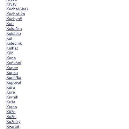
Krysy
Kuchař(-ka)
Kuchař-ka
Kuchyně
Kufr
Kukačka
Kukátko
Kůl
Kulečník
Kulhat
Kůň
Kuna
Kuňkání
Kupec
Kupka
Kuplířka
Kupovat
Kůra
Kuře
Kurník
Kuše
Kutna
Kůže
Kužel
Kuželky
Kvartet