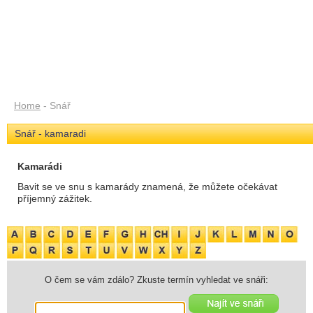
Home
- Snář
Snář - kamaradi
Kamarádi
Bavit se ve snu s kamarády znamená, že můžete očekávat
příjemný zážitek.
O čem se vám zdálo? Zkuste termín vyhledat ve snáři: