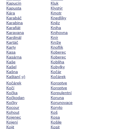
Kapucín
Kluk
Kapusta
Klystýr
Kára
Kmotr
Karabáč
Knedlíky
Karabina
Kněz
Karafiát
Kniha
Karavana
Knihovna
Kardinál
Knír
Kartáč
Kníže
Karty
Knoflík
Kasa
Koberec
Kasárna
Koberec
Kaše
Kobliha
Kašel
Kobylky
Kašna
Kočár
Kaštan(-y)
Kočárek
Kočárek
Koroptve
Kočí
Koroptve
Kočka
Korpulentní
Kočkodan
Koruna
Kočky
Korunovace
Kocour
Koryto
Kohout
Koš
Kojenec
Kosa
Kojení
Košile
Kojit
Kosit