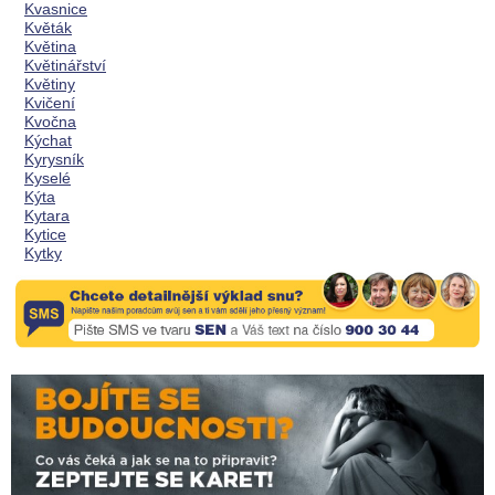
Kvasnice
Květák
Květina
Květinářství
Květiny
Kvičení
Kvočna
Kýchat
Kyrysník
Kyselé
Kýta
Kytara
Kytice
Kytky