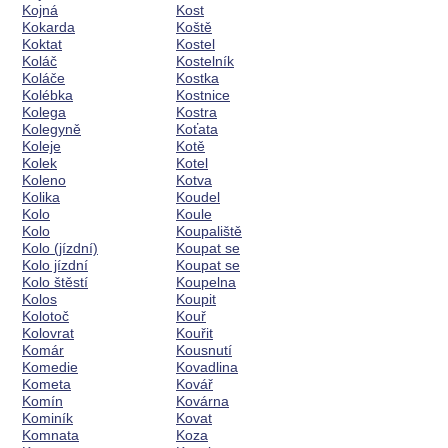
Kojná
Kost
Kokarda
Koště
Koktat
Kostel
Koláč
Kostelník
Koláče
Kostka
Kolébka
Kostnice
Kolega
Kostra
Kolegyně
Koťata
Koleje
Kotě
Kolek
Kotel
Koleno
Kotva
Kolika
Koudel
Kolo
Koule
Kolo
Koupaliště
Kolo (jízdní)
Koupat se
Kolo jízdní
Koupat se
Kolo štěstí
Koupelna
Kolos
Koupit
Kolotoč
Kouř
Kolovrat
Kouřit
Komár
Kousnutí
Komedie
Kovadlina
Kometa
Kovář
Komín
Kovárna
Kominík
Kovat
Komnata
Koza