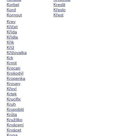
Korbel
Kreslit
Kord
Křeslo
Kornout
Křest
Krev
Křičet
Křída
Křídla
Křik
Kříž
Křižovatka
Krk
Krmit
Krocan
Krokodýl
Kropenka
Kroupy
Křoví
Krtek
Krucifix
Kruh
Krupobití
Krůta
Kružítko
Krvácení
Krvácet
Krysa