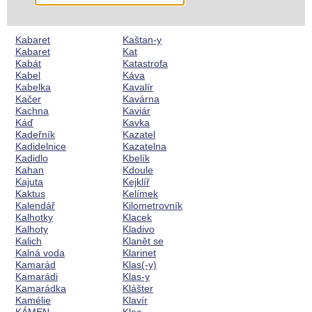
Kabaret
Kaštan-y
Kabaret
Kat
Kabát
Katastrofa
Kabel
Káva
Kabelka
Kavalír
Kačer
Kavárna
Kachna
Kaviár
Káď
Kavka
Kadeřník
Kazatel
Kadidelnice
Kazatelna
Kadidlo
Kbelík
Kahan
Kdoule
Kajuta
Kejklíř
Kaktus
Kelímek
Kalendář
Kilometrovník
Kalhotky
Klacek
Kalhoty
Kladivo
Kalich
Klanět se
Kalná voda
Klarinet
Kamarád
Klas(-y)
Kamarádi
Klas-y
Kamarádka
Klášter
Kamélie
Klavír