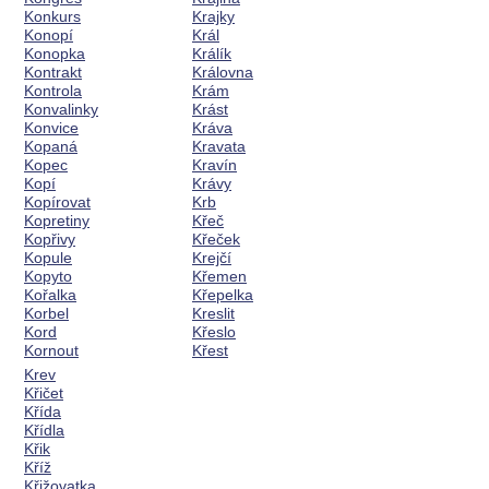
Konkurs
Krajky
Konopí
Král
Konopka
Králík
Kontrakt
Královna
Kontrola
Krám
Konvalinky
Krást
Konvice
Kráva
Kopaná
Kravata
Kopec
Kravín
Kopí
Krávy
Kopírovat
Krb
Kopretiny
Křeč
Kopřivy
Křeček
Kopule
Krejčí
Kopyto
Křemen
Kořalka
Křepelka
Korbel
Kreslit
Kord
Křeslo
Kornout
Křest
Krev
Křičet
Křída
Křídla
Křik
Kříž
Křižovatka