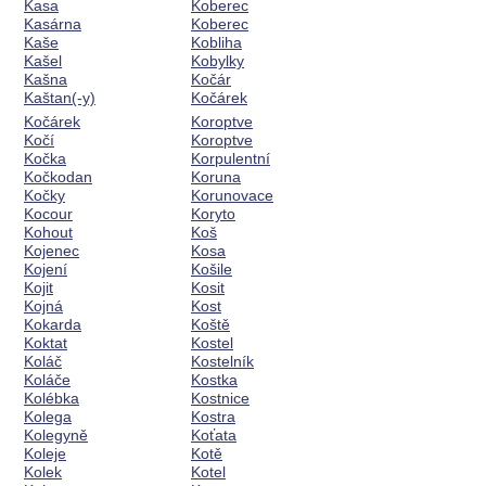
Kasa
Koberec
Kasárna
Koberec
Kaše
Kobliha
Kašel
Kobylky
Kašna
Kočár
Kaštan(-y)
Kočárek
Kočárek
Koroptve
Kočí
Koroptve
Kočka
Korpulentní
Kočkodan
Koruna
Kočky
Korunovace
Kocour
Koryto
Kohout
Koš
Kojenec
Kosa
Kojení
Košile
Kojit
Kosit
Kojná
Kost
Kokarda
Koště
Koktat
Kostel
Koláč
Kostelník
Koláče
Kostka
Kolébka
Kostnice
Kolega
Kostra
Kolegyně
Koťata
Koleje
Kotě
Kolek
Kotel