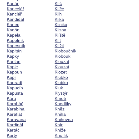
Kanár
Klíč
Kancelář
Klíče
Kancléř
Klih
Kandidát
Klika
Kanec
Klinika
Kanón
Klisna
Kapela
Klíště
Kapelník
Klít
Kapesník
Klížit
Kapitán
Kloboučník
Kapky
Klobouk
Kaplan
Klouzat
Kaple
Klouzat
Kapoun
Klozet
Kapr
Klubko
Kapradí
Klubko
Kapucín
Kluk
Kapusta
Klystýr
Kára
Kmotr
Karabáč
Knedlíky
Karabina
Kněz
Karafiát
Kniha
Karavana
Knihovna
Kardinál
Knír
Kartáč
Kníže
Karty
Knoflík