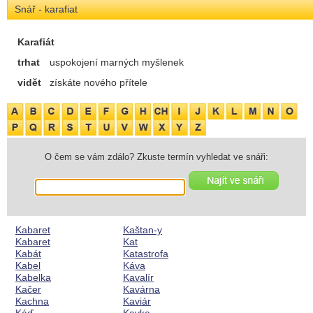
Snář - karafiat
Karafiát
trhat
uspokojení marných myšlenek
vidět
získáte nového přítele
O čem se vám zdálo? Zkuste termín vyhledat ve snáři:
Kabaret
Kaštan-y
Kabaret
Kat
Kabát
Katastrofa
Kabel
Káva
Kabelka
Kavalír
Kačer
Kavárna
Kachna
Kaviár