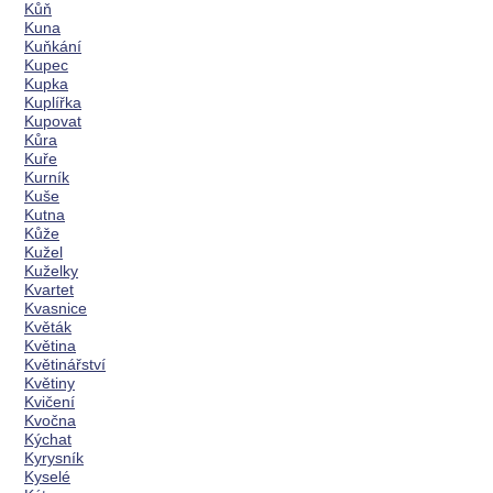
Kůň
Kuna
Kuňkání
Kupec
Kupka
Kuplířka
Kupovat
Kůra
Kuře
Kurník
Kuše
Kutna
Kůže
Kužel
Kuželky
Kvartet
Kvasnice
Květák
Květina
Květinářství
Květiny
Kvičení
Kvočna
Kýchat
Kyrysník
Kyselé