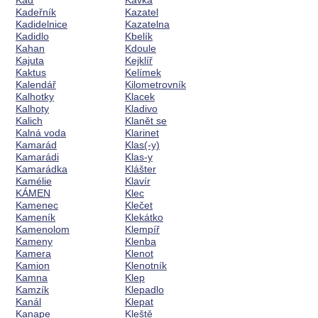
Káď
Kavka
Kadeřník
Kazatel
Kadidelnice
Kazatelna
Kadidlo
Kbelík
Kahan
Kdoule
Kajuta
Kejklíř
Kaktus
Kelímek
Kalendář
Kilometrovník
Kalhotky
Klacek
Kalhoty
Kladivo
Kalich
Klanět se
Kalná voda
Klarinet
Kamarád
Klas(-y)
Kamarádi
Klas-y
Kamarádka
Klášter
Kamélie
Klavír
KÁMEN
Klec
Kamenec
Klečet
Kameník
Klekátko
Kamenolom
Klempíř
Kameny
Klenba
Kamera
Klenot
Kamion
Klenotník
Kamna
Klep
Kamzík
Klepadlo
Kanál
Klepat
Kanape
Kleště