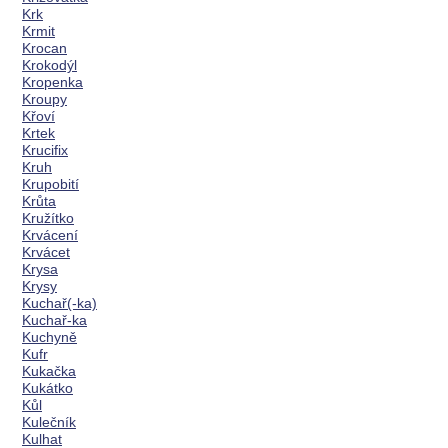
Krk
Krmit
Krocan
Krokodýl
Kropenka
Kroupy
Křoví
Krtek
Krucifix
Kruh
Krupobití
Krůta
Kružítko
Krvácení
Krvácet
Krysa
Krysy
Kuchař(-ka)
Kuchař-ka
Kuchyně
Kufr
Kukačka
Kukátko
Kůl
Kulečník
Kulhat