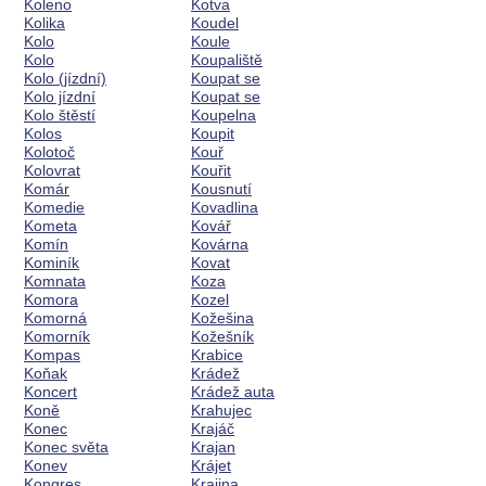
Koleno
Kotva
Kolika
Koudel
Kolo
Koule
Kolo
Koupaliště
Kolo (jízdní)
Koupat se
Kolo jízdní
Koupat se
Kolo štěstí
Koupelna
Kolos
Koupit
Kolotoč
Kouř
Kolovrat
Kouřit
Komár
Kousnutí
Komedie
Kovadlina
Kometa
Kovář
Komín
Kovárna
Kominík
Kovat
Komnata
Koza
Komora
Kozel
Komorná
Kožešina
Komorník
Kožešník
Kompas
Krabice
Koňak
Krádež
Koncert
Krádež auta
Koně
Krahujec
Konec
Krajáč
Konec světa
Krajan
Konev
Krájet
Kongres
Krajina