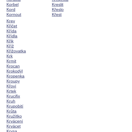
Korbel
Kreslit
Kord
Křeslo
Kornout
Křest
Krev
Křičet
Křída
Křídla
Křik
Kříž
Křižovatka
Krk
Krmit
Krocan
Krokodýl
Kropenka
Kroupy
Křoví
Krtek
Krucifix
Kruh
Krupobití
Krůta
Kružítko
Krvácení
Krvácet
Krysa