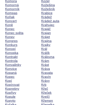
Komora
Kozel
Komorná
Kožešina
Komorník
Kožešník
Kompas
Krabice
Koňak
Krádež
Koncert
Krádež auta
Koně
Krahujec
Konec
Krajáč
Konec světa
Krajan
Konev
Krájet
Kongres
Krajina
Konkurs
Krajky
Konopí
Král
Konopka
Králík
Kontrakt
Královna
Kontrola
Krám
Konvalinky
Krást
Konvice
Kráva
Kopaná
Kravata
Kopec
Kravín
Kopí
Krávy
Kopírovat
Krb
Kopretiny
Křeč
Kopřivy
Křeček
Kopule
Krejčí
Kopyto
Křemen
Kořalka
Křepelka