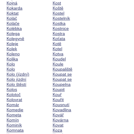
Kojná
Kost
Kokarda
Koště
Koktat
Kostel
Koláč
Kostelník
Koláče
Kostka
Kolébka
Kostnice
Kolega
Kostra
Kolegyně
Koťata
Koleje
Kotě
Kolek
Kotel
Koleno
Kotva
Kolika
Koudel
Kolo
Koule
Kolo
Koupaliště
Kolo (jízdní)
Koupat se
Kolo jízdní
Koupat se
Kolo štěstí
Koupelna
Kolos
Koupit
Kolotoč
Kouř
Kolovrat
Kouřit
Komár
Kousnutí
Komedie
Kovadlina
Kometa
Kovář
Komín
Kovárna
Kominík
Kovat
Komnata
Koza