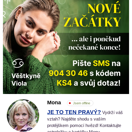
Mona
Jsem offline
JE TO TEN PRAVÝ?
Vydrží váš
vztah? Najděte shodu s vaším
protějškem pomocí hvězd! Kontaktujte
astroložku a kartářku Monu