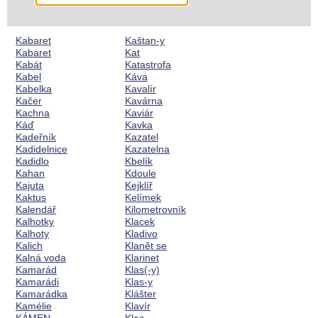
Kabaret
Kaštan-y
Kabaret
Kat
Kabát
Katastrofa
Kabel
Káva
Kabelka
Kavalír
Kačer
Kavárna
Kachna
Kaviár
Káď
Kavka
Kadeřník
Kazatel
Kadidelnice
Kazatelna
Kadidlo
Kbelík
Kahan
Kdoule
Kajuta
Kejklíř
Kaktus
Kelímek
Kalendář
Kilometrovník
Kalhotky
Klacek
Kalhoty
Kladivo
Kalich
Klanět se
Kalná voda
Klarinet
Kamarád
Klas(-y)
Kamarádi
Klas-y
Kamarádka
Klášter
Kamélie
Klavír