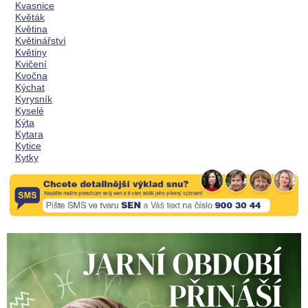
Kvasnice
Květák
Květina
Květinářství
Květiny
Kvičení
Kvočna
Kýchat
Kyrysník
Kyselé
Kýta
Kytara
Kytice
Kytky