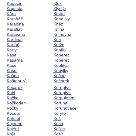
Kapucín
Kluk
Kapusta
Klystýr
Kára
Kmotr
Karabáč
Knedlíky
Karabina
Kněz
Karafiát
Kniha
Karavana
Knihovna
Kardinál
Knír
Kartáč
Kníže
Karty
Knoflík
Kasa
Koberec
Kasárna
Koberec
Kaše
Kobliha
Kašel
Kobylky
Kašna
Kočár
Kaštan(-y)
Kočárek
Kočárek
Koroptve
Kočí
Koroptve
Kočka
Korpulentní
Kočkodan
Koruna
Kočky
Korunovace
Kocour
Koryto
Kohout
Koš
Kojenec
Kosa
Kojení
Košile
Kojit
Kosit