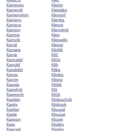
KÁMEN
Klec
Kamenec
Klečet
Kameník
Klekátko
Kamenolom
Klempíř
Kameny
Klenba
Kamera
Klenot
Kamion
Klenotník
Kamna
Klep
Kamzík
Klepadlo
Kanál
Klepat
Kanape
Kleště
Kanár
Klíč
Kancelář
Klíče
Kancléř
Klih
Kandidát
Klika
Kanec
Klinika
Kanón
Klisna
Kapela
Klíště
Kapelník
Klít
Kapesník
Klížit
Kapitán
Kloboučník
Kapky
Klobouk
Kaplan
Klouzat
Kaple
Klouzat
Kapoun
Klozet
Kapr
Klubko
Kapradí
Klubko