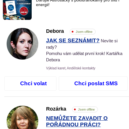
Darujte Astrosáčky s polodrahokamy pro sílu i
energii!
Debora
Jsem offline
JAK SE SEZNÁMIT?
Nevíte si
rady?
Pomohu vám udělat první krok! Kartářka
Debora
Výklad karet, Andělské kontakty
Chci volat
Chci poslat SMS
Rozárka
Jsem offline
NEMŮŽETE ZAVADIT O
POŘÁDNOU PRÁCI?