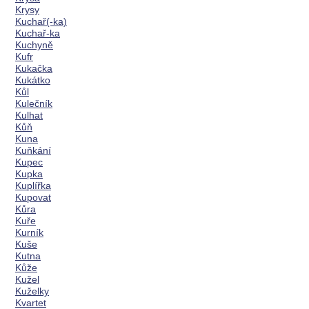
Krysy
Kuchař(-ka)
Kuchař-ka
Kuchyně
Kufr
Kukačka
Kukátko
Kůl
Kulečník
Kulhat
Kůň
Kuna
Kuňkání
Kupec
Kupka
Kuplířka
Kupovat
Kůra
Kuře
Kurník
Kuše
Kutna
Kůže
Kužel
Kuželky
Kvartet