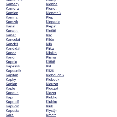
Kameny
Klenba
Kamera
Klenot
Kamion
Klenotník
Kamna
Klep
Kamzík
Klepadlo
Kanál
Klepat
Kanape
Kleště
Kanár
Klíč
Kancelář
Klíče
Kancléř
Klih
Kandidát
Klika
Kanec
Klinika
Kanón
Klisna
Kapela
Klíště
Kapelník
Klít
Kapesník
Klížit
Kapitán
Kloboučník
Kapky
Klobouk
Kaplan
Klouzat
Kaple
Klouzat
Kapoun
Klozet
Kapr
Klubko
Kapradí
Klubko
Kapucín
Kluk
Kapusta
Klystýr
Kára
Kmotr