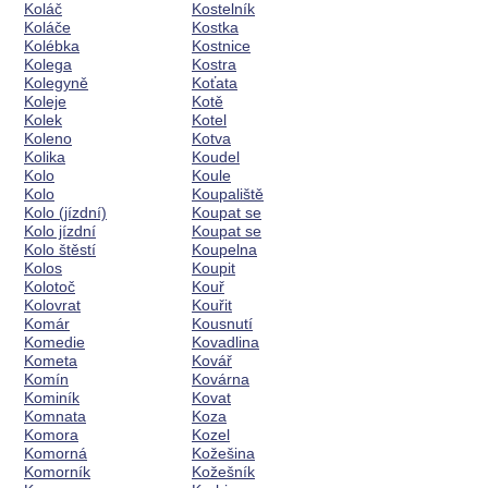
Koláč
Kostelník
Koláče
Kostka
Kolébka
Kostnice
Kolega
Kostra
Kolegyně
Koťata
Koleje
Kotě
Kolek
Kotel
Koleno
Kotva
Kolika
Koudel
Kolo
Koule
Kolo
Koupaliště
Kolo (jízdní)
Koupat se
Kolo jízdní
Koupat se
Kolo štěstí
Koupelna
Kolos
Koupit
Kolotoč
Kouř
Kolovrat
Kouřit
Komár
Kousnutí
Komedie
Kovadlina
Kometa
Kovář
Komín
Kovárna
Kominík
Kovat
Komnata
Koza
Komora
Kozel
Komorná
Kožešina
Komorník
Kožešník