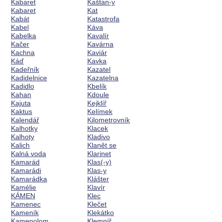
Kabaret
Kaštan-y
Kabaret
Kat
Kabát
Katastrofa
Kabel
Káva
Kabelka
Kavalír
Kačer
Kavárna
Kachna
Kaviár
Káď
Kavka
Kadeřník
Kazatel
Kadidelnice
Kazatelna
Kadidlo
Kbelík
Kahan
Kdoule
Kajuta
Kejklíř
Kaktus
Kelímek
Kalendář
Kilometrovník
Kalhotky
Klacek
Kalhoty
Kladivo
Kalich
Klanět se
Kalná voda
Klarinet
Kamarád
Klas(-y)
Kamarádi
Klas-y
Kamarádka
Klášter
Kamélie
Klavír
KÁMEN
Klec
Kamenec
Klečet
Kameník
Klekátko
Kamenolom
Klempíř