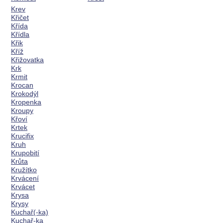
Krev
Křičet
Křída
Křídla
Křik
Kříž
Křižovatka
Krk
Krmit
Krocan
Krokodýl
Kropenka
Kroupy
Křoví
Krtek
Krucifix
Kruh
Krupobití
Krůta
Kružítko
Krvácení
Krvácet
Krysa
Krysy
Kuchař(-ka)
Kuchař-ka