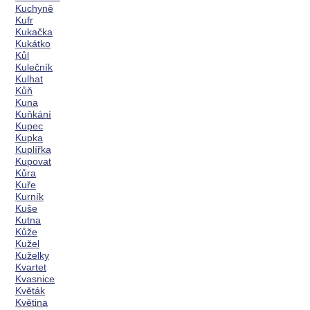
Kuchyně
Kufr
Kukačka
Kukátko
Kůl
Kulečník
Kulhat
Kůň
Kuna
Kuňkání
Kupec
Kupka
Kuplířka
Kupovat
Kůra
Kuře
Kurník
Kuše
Kutna
Kůže
Kužel
Kuželky
Kvartet
Kvasnice
Květák
Květina