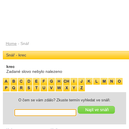
Home
- Snář
Snář - krec
krec
Zadané slovo nebylo nalezeno
O čem se vám zdálo? Zkuste termín vyhledat ve snáři: