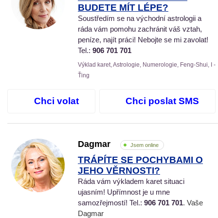
BUDETE MÍT LÉPE?
Soustředím se na východní astrologii a
ráda vám pomohu zachránit váš vztah,
peníze, najít práci! Nebojte se mi zavolat!
Tel.:
906 701 701
Výklad karet, Astrologie, Numerologie, Feng-Shui, I -
Ťing
Chci volat
Chci poslat SMS
Dagmar
Jsem online
TRÁPÍTE SE POCHYBAMI O
JEHO VĚRNOSTI?
Ráda vám výkladem karet situaci
ujasním! Upřímnost je u mne
samozřejmostí! Tel.:
906 701 701
. Vaše
Dagmar