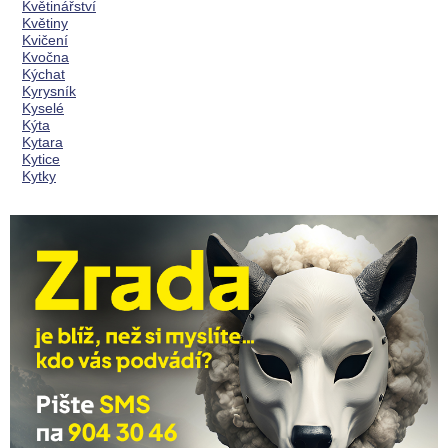
Květinářství
Květiny
Kvičení
Kvočna
Kýchat
Kyrysník
Kyselé
Kýta
Kytara
Kytice
Kytky