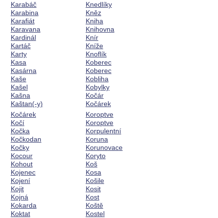
Karabáč
Knedlíky
Karabina
Kněz
Karafiát
Kniha
Karavana
Knihovna
Kardinál
Knír
Kartáč
Kníže
Karty
Knoflík
Kasa
Koberec
Kasárna
Koberec
Kaše
Kobliha
Kašel
Kobylky
Kašna
Kočár
Kaštan(-y)
Kočárek
Kočárek
Koroptve
Kočí
Koroptve
Kočka
Korpulentní
Kočkodan
Koruna
Kočky
Korunovace
Kocour
Koryto
Kohout
Koš
Kojenec
Kosa
Kojení
Košile
Kojit
Kosit
Kojná
Kost
Kokarda
Koště
Koktat
Kostel