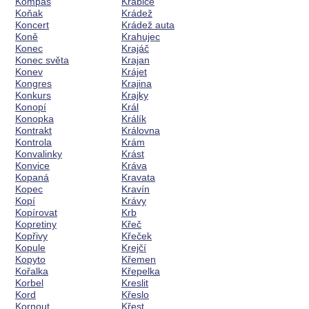
Kompas
Krabice
Koňak
Krádež
Koncert
Krádež auta
Koně
Krahujec
Konec
Krajáč
Konec světa
Krajan
Konev
Krájet
Kongres
Krajina
Konkurs
Krajky
Konopí
Král
Konopka
Králík
Kontrakt
Královna
Kontrola
Krám
Konvalinky
Krást
Konvice
Kráva
Kopaná
Kravata
Kopec
Kravín
Kopí
Krávy
Kopírovat
Krb
Kopretiny
Křeč
Kopřivy
Křeček
Kopule
Krejčí
Kopyto
Křemen
Kořalka
Křepelka
Korbel
Kreslit
Kord
Křeslo
Kornout
Křest