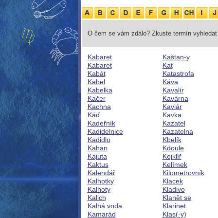
O čem se vám zdálo? Zkuste termín vyhledat 
Kabaret
Kaštan-y
Kabaret
Kat
Kabát
Katastrofa
Kabel
Káva
Kabelka
Kavalír
Kačer
Kavárna
Kachna
Kaviár
Káď
Kavka
Kadeřník
Kazatel
Kadidelnice
Kazatelna
Kadidlo
Kbelík
Kahan
Kdoule
Kajuta
Kejklíř
Kaktus
Kelímek
Kalendář
Kilometrovník
Kalhotky
Klacek
Kalhoty
Kladivo
Kalich
Klanět se
Kalná voda
Klarinet
Kamarád
Klas(-y)