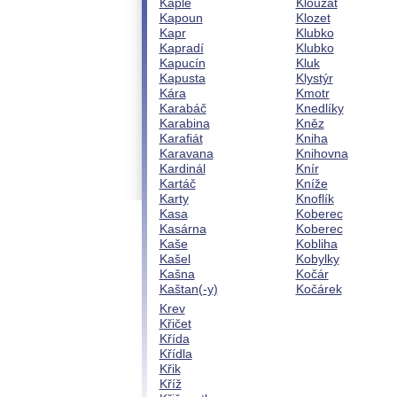
Kaple
Klouzat
Kapoun
Klozet
Kapr
Klubko
Kapradí
Klubko
Kapucín
Kluk
Kapusta
Klystýr
Kára
Kmotr
Karabáč
Knedlíky
Karabina
Kněz
Karafiát
Kniha
Karavana
Knihovna
Kardinál
Knír
Kartáč
Kníže
Karty
Knoflík
Kasa
Koberec
Kasárna
Koberec
Kaše
Kobliha
Kašel
Kobylky
Kašna
Kočár
Kaštan(-y)
Kočárek
Krev
Křičet
Křída
Křídla
Křik
Kříž