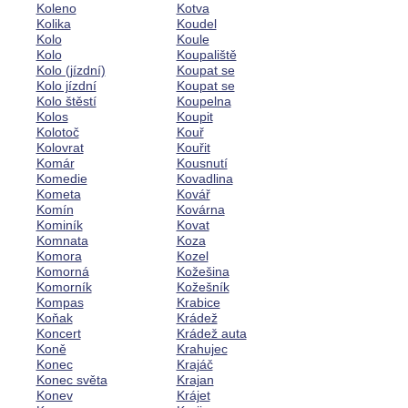
Koleno
Kotva
Kolika
Koudel
Kolo
Koule
Kolo
Koupaliště
Kolo (jízdní)
Koupat se
Kolo jízdní
Koupat se
Kolo štěstí
Koupelna
Kolos
Koupit
Kolotoč
Kouř
Kolovrat
Kouřit
Komár
Kousnutí
Komedie
Kovadlina
Kometa
Kovář
Komín
Kovárna
Kominík
Kovat
Komnata
Koza
Komora
Kozel
Komorná
Kožešina
Komorník
Kožešník
Kompas
Krabice
Koňak
Krádež
Koncert
Krádež auta
Koně
Krahujec
Konec
Krajáč
Konec světa
Krajan
Konev
Krájet