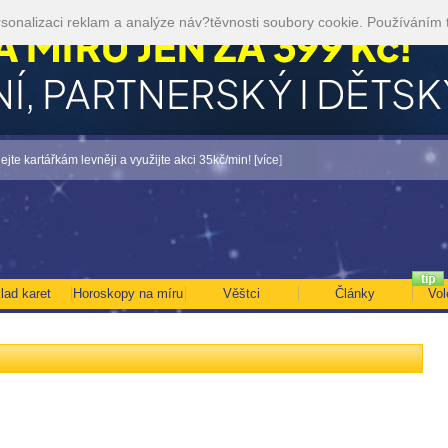
sonalizaci reklam a analýze náv?těvnosti soubory cookie. Používáním 
tářkám levněji a využijte akci 35kč/min! [více]
• TAROT NA SRPEN ZA 49,-KČ... [ví
lad karet
Horoskopy na míru
Věštci
Články
Vol