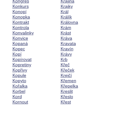
Kongres
Krajina
Konkurs
Krajky
Konopí
Král
Konopka
Králík
Kontrakt
Královna
Kontrola
Krám
Konvalinky
Krást
Konvice
Kráva
Kopaná
Kravata
Kopec
Kravín
Kopí
Krávy
Kopírovat
Krb
Kopretiny
Křeč
Kopřivy
Křeček
Kopule
Krejčí
Kopyto
Křemen
Kořalka
Křepelka
Korbel
Kreslit
Kord
Křeslo
Kornout
Křest