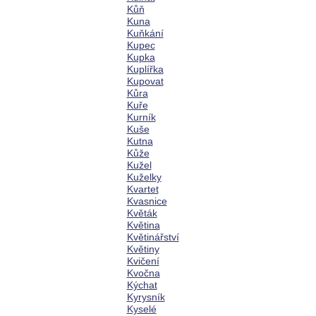
Kůň
Kuna
Kuňkání
Kupec
Kupka
Kuplířka
Kupovat
Kůra
Kuře
Kurník
Kuše
Kutna
Kůže
Kužel
Kuželky
Kvartet
Kvasnice
Květák
Květina
Květinářství
Květiny
Kvičení
Kvočna
Kýchat
Kyrysník
Kyselé