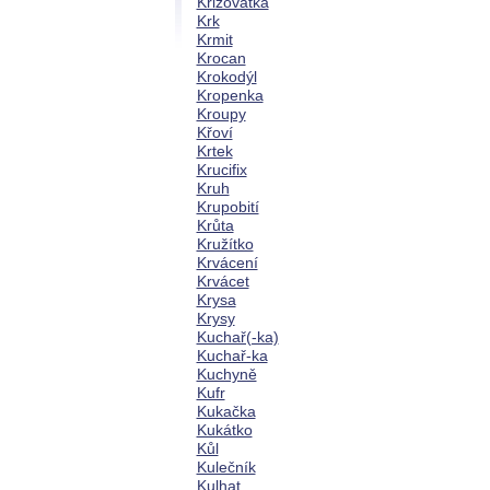
Křižovatka
Krk
Krmit
Krocan
Krokodýl
Kropenka
Kroupy
Křoví
Krtek
Krucifix
Kruh
Krupobití
Krůta
Kružítko
Krvácení
Krvácet
Krysa
Krysy
Kuchař(-ka)
Kuchař-ka
Kuchyně
Kufr
Kukačka
Kukátko
Kůl
Kulečník
Kulhat