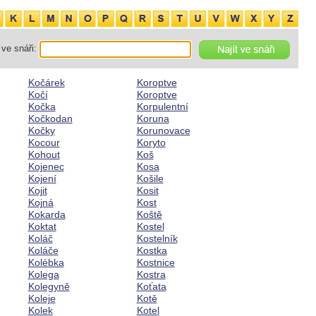
ve snáři:
Kočárek
Koroptve
Kočí
Koroptve
Kočka
Korpulentní
Kočkodan
Koruna
Kočky
Korunovace
Kocour
Koryto
Kohout
Koš
Kojenec
Kosa
Kojení
Košile
Kojit
Kosit
Kojná
Kost
Kokarda
Koště
Koktat
Kostel
Koláč
Kostelník
Koláče
Kostka
Kolébka
Kostnice
Kolega
Kostra
Kolegyně
Koťata
Koleje
Kotě
Kolek
Kotel