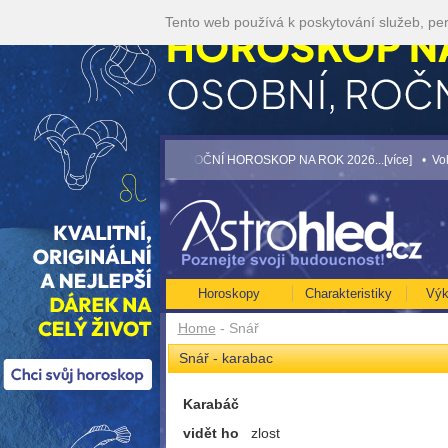
Tento web používá k poskytování služeb, per
Č... [více]
• NEJVĚTŠÍ ROČNÍ HOROSKOP NA ROK 2026...[více]
• Volejte kar
Horoskopy
Charakteristiky
Výk
Home
- Snář
Snář - karabac
Karabáč
vidět ho
zlost