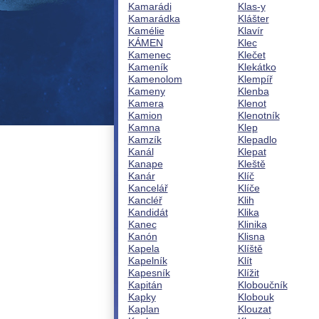
Kamarádi
Klas-y
Kamarádka
Klášter
Kamélie
Klavír
KÁMEN
Klec
Kamenec
Klečet
Kameník
Klekátko
Kamenolom
Klempíř
Kameny
Klenba
Kamera
Klenot
Kamion
Klenotník
Kamna
Klep
Kamzík
Klepadlo
Kanál
Klepat
Kanape
Kleště
Kanár
Klíč
Kancelář
Klíče
Kancléř
Klih
Kandidát
Klika
Kanec
Klinika
Kanón
Klisna
Kapela
Klíště
Kapelník
Klít
Kapesník
Klížit
Kapitán
Kloboučník
Kapky
Klobouk
Kaplan
Klouzat