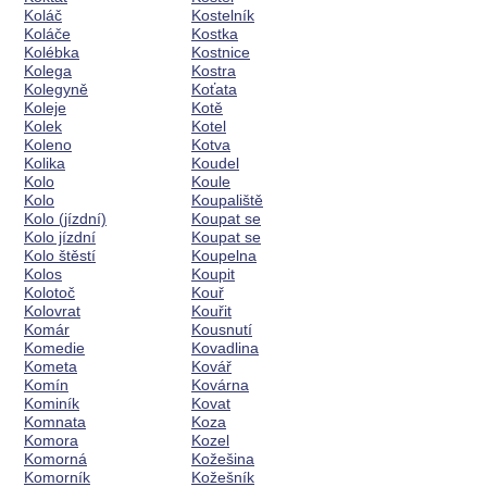
Koláč
Kostelník
Koláče
Kostka
Kolébka
Kostnice
Kolega
Kostra
Kolegyně
Koťata
Koleje
Kotě
Kolek
Kotel
Koleno
Kotva
Kolika
Koudel
Kolo
Koule
Kolo
Koupaliště
Kolo (jízdní)
Koupat se
Kolo jízdní
Koupat se
Kolo štěstí
Koupelna
Kolos
Koupit
Kolotoč
Kouř
Kolovrat
Kouřit
Komár
Kousnutí
Komedie
Kovadlina
Kometa
Kovář
Komín
Kovárna
Kominík
Kovat
Komnata
Koza
Komora
Kozel
Komorná
Kožešina
Komorník
Kožešník