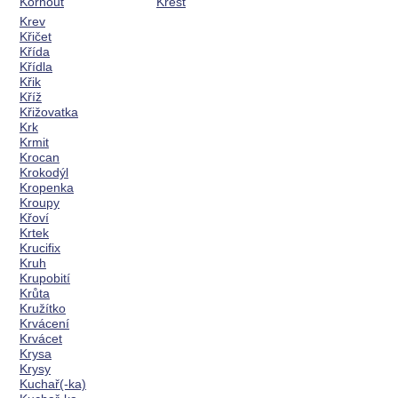
Kornout
Křest
Krev
Křičet
Křída
Křídla
Křik
Kříž
Křižovatka
Krk
Krmit
Krocan
Krokodýl
Kropenka
Kroupy
Křoví
Krtek
Krucifix
Kruh
Krupobití
Krůta
Kružítko
Krvácení
Krvácet
Krysa
Krysy
Kuchař(-ka)