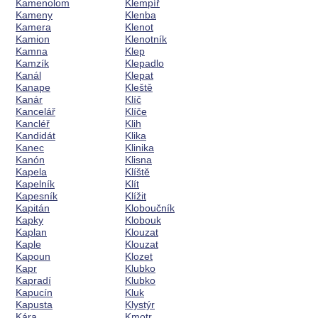
Kamenolom
Klempíř
Kameny
Klenba
Kamera
Klenot
Kamion
Klenotník
Kamna
Klep
Kamzík
Klepadlo
Kanál
Klepat
Kanape
Kleště
Kanár
Klíč
Kancelář
Klíče
Kancléř
Klih
Kandidát
Klika
Kanec
Klinika
Kanón
Klisna
Kapela
Klíště
Kapelník
Klít
Kapesník
Klížit
Kapitán
Kloboučník
Kapky
Klobouk
Kaplan
Klouzat
Kaple
Klouzat
Kapoun
Klozet
Kapr
Klubko
Kapradí
Klubko
Kapucín
Kluk
Kapusta
Klystýr
Kára
Kmotr