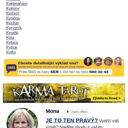
Květinářství
Květiny
Kvičení
Kvočna
Kýchat
Kyrysník
Kyselé
Kýta
Kytara
Kytice
Kytky
Mona
Jsem offline
JE TO TEN PRAVÝ?
Vydrží váš
vztah? Najděte shodu s vaším