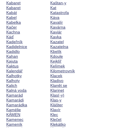
Kabaret
Kaštan-y
Kabaret
Kat
Kabát
Katastrofa
Kabel
Káva
Kabelka
Kavalír
Kačer
Kavárna
Kachna
Kaviár
Káď
Kavka
Kadeřník
Kazatel
Kadidelnice
Kazatelna
Kadidlo
Kbelík
Kahan
Kdoule
Kajuta
Kejklíř
Kaktus
Kelímek
Kalendář
Kilometrovník
Kalhotky
Klacek
Kalhoty
Kladivo
Kalich
Klanět se
Kalná voda
Klarinet
Kamarád
Klas(-y)
Kamarádi
Klas-y
Kamarádka
Klášter
Kamélie
Klavír
KÁMEN
Klec
Kamenec
Klečet
Kameník
Klekátko