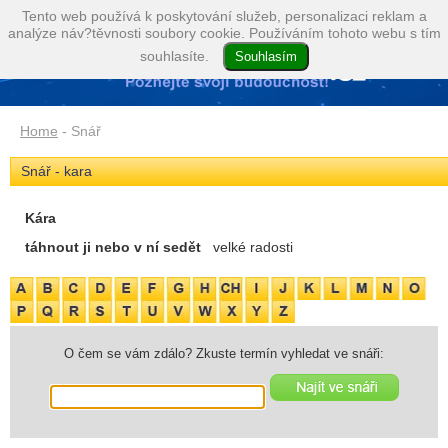
Tento web používá k poskytování služeb, personalizaci reklam a
analýze náv?těvnosti soubory cookie. Používáním tohoto webu s tím
souhlasíte.
Home
- Snář
Snář - kara
Kára
táhnout ji nebo v ní sedět
velké radosti
O čem se vám zdálo? Zkuste termín vyhledat ve snáři: