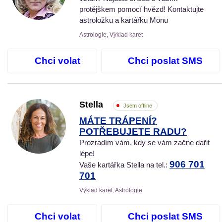
protějškem pomocí hvězd! Kontaktujte
astroložku a kartářku Monu
Astrologie, Výklad karet
Chci volat
Chci poslat SMS
Stella
Jsem offline
MÁTE TRÁPENÍ?
POTŘEBUJETE RADU?
Prozradím vám, kdy se vám začne dařit
lépe!
906 701
Vaše kartářka Stella na tel.:
701
Výklad karet, Astrologie
Chci volat
Chci poslat SMS