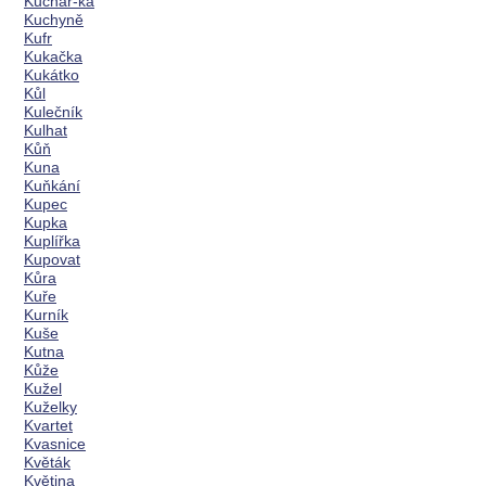
Kuchař-ka
Kuchyně
Kufr
Kukačka
Kukátko
Kůl
Kulečník
Kulhat
Kůň
Kuna
Kuňkání
Kupec
Kupka
Kuplířka
Kupovat
Kůra
Kuře
Kurník
Kuše
Kutna
Kůže
Kužel
Kuželky
Kvartet
Kvasnice
Květák
Květina