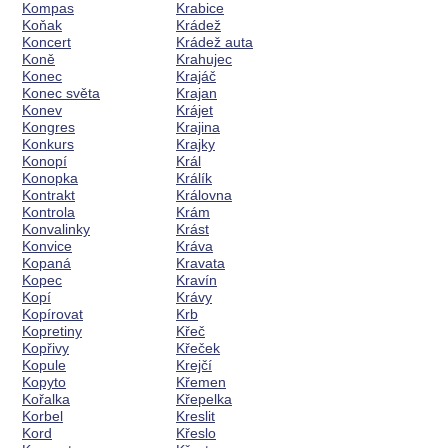
Kompas
Krabice
Koňak
Krádež
Koncert
Krádež auta
Koně
Krahujec
Konec
Krajáč
Konec světa
Krajan
Konev
Krájet
Kongres
Krajina
Konkurs
Krajky
Konopí
Král
Konopka
Králík
Kontrakt
Královna
Kontrola
Krám
Konvalinky
Krást
Konvice
Kráva
Kopaná
Kravata
Kopec
Kravín
Kopí
Krávy
Kopírovat
Krb
Kopretiny
Křeč
Kopřivy
Křeček
Kopule
Krejčí
Kopyto
Křemen
Kořalka
Křepelka
Korbel
Kreslit
Kord
Křeslo