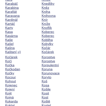
Karabáč
Knedlíky
Karabina
Kněz
Karafiát
Kniha
Karavana
Knihovna
Kardinál
Knír
Kartáč
Kníže
Karty
Knoflík
Kasa
Koberec
Kasárna
Koberec
Kaše
Kobliha
Kašel
Kobylky
Kašna
Kočár
Kaštan(-y)
Kočárek
Kočárek
Koroptve
Kočí
Koroptve
Kočka
Korpulentní
Kočkodan
Koruna
Kočky
Korunovace
Kocour
Koryto
Kohout
Koš
Kojenec
Kosa
Kojení
Košile
Kojit
Kosit
Kojná
Kost
Kokarda
Koště
Koktat
Kostel