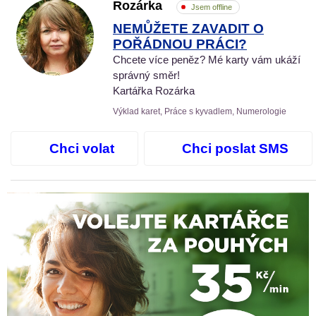
Rozárka
Jsem offline
NEMŮŽETE ZAVADIT O
POŘÁDNOU PRÁCI?
Chcete více peněz? Mé karty vám ukáží
správný směr!
Kartářka Rozárka
Výklad karet, Práce s kyvadlem, Numerologie
Chci volat
Chci poslat SMS