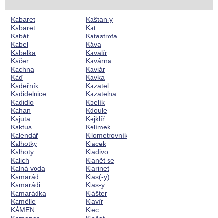
Kabaret
Kaštan-y
Kabaret
Kat
Kabát
Katastrofa
Kabel
Káva
Kabelka
Kavalír
Kačer
Kavárna
Kachna
Kaviár
Káď
Kavka
Kadeřník
Kazatel
Kadidelnice
Kazatelna
Kadidlo
Kbelík
Kahan
Kdoule
Kajuta
Kejklíř
Kaktus
Kelímek
Kalendář
Kilometrovník
Kalhotky
Klacek
Kalhoty
Kladivo
Kalich
Klanět se
Kalná voda
Klarinet
Kamarád
Klas(-y)
Kamarádi
Klas-y
Kamarádka
Klášter
Kamélie
Klavír
KÁMEN
Klec