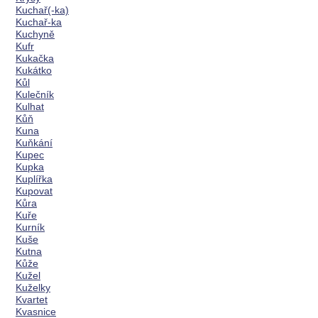
Kuchař(-ka)
Kuchař-ka
Kuchyně
Kufr
Kukačka
Kukátko
Kůl
Kulečník
Kulhat
Kůň
Kuna
Kuňkání
Kupec
Kupka
Kuplířka
Kupovat
Kůra
Kuře
Kurník
Kuše
Kutna
Kůže
Kužel
Kuželky
Kvartet
Kvasnice