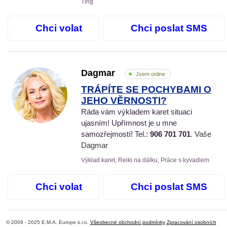
Ťing
Chci volat
Chci poslat SMS
Dagmar
Jsem online
TRÁPÍTE SE POCHYBAMI O
JEHO VĚRNOSTI?
Ráda vám výkladem karet situaci
ujasním! Upřímnost je u mne
samozřejmostí! Tel.:
906 701 701
. Vaše
Dagmar
Výklad karet, Reiki na dálku, Práce s kyvadlem
Chci volat
Chci poslat SMS
© 2009 - 2025 E.M.A. Europe s.r.o.
Všeobecné obchodní podmínky
Zpracování osobních