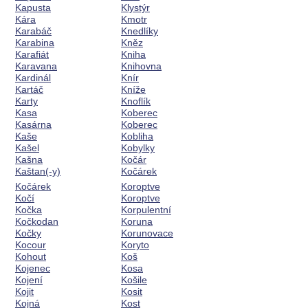
Kapusta
Klystýr
Kára
Kmotr
Karabáč
Knedlíky
Karabina
Kněz
Karafiát
Kniha
Karavana
Knihovna
Kardinál
Knír
Kartáč
Kníže
Karty
Knoflík
Kasa
Koberec
Kasárna
Koberec
Kaše
Kobliha
Kašel
Kobylky
Kašna
Kočár
Kaštan(-y)
Kočárek
Kočárek
Koroptve
Kočí
Koroptve
Kočka
Korpulentní
Kočkodan
Koruna
Kočky
Korunovace
Kocour
Koryto
Kohout
Koš
Kojenec
Kosa
Kojení
Košile
Kojit
Kosit
Kojná
Kost