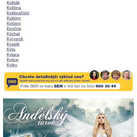
Květák
Květina
Květinářství
Květiny
Kvičení
Kvočna
Kýchat
Kyrysník
Kyselé
Kýta
Kytara
Kytice
Kytky