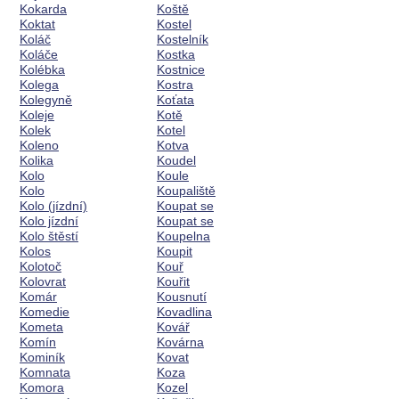
Kokarda
Koště
Koktat
Kostel
Koláč
Kostelník
Koláče
Kostka
Kolébka
Kostnice
Kolega
Kostra
Kolegyně
Koťata
Koleje
Kotě
Kolek
Kotel
Koleno
Kotva
Kolika
Koudel
Kolo
Koule
Kolo
Koupaliště
Kolo (jízdní)
Koupat se
Kolo jízdní
Koupat se
Kolo štěstí
Koupelna
Kolos
Koupit
Kolotoč
Kouř
Kolovrat
Kouřit
Komár
Kousnutí
Komedie
Kovadlina
Kometa
Kovář
Komín
Kovárna
Kominík
Kovat
Komnata
Koza
Komora
Kozel