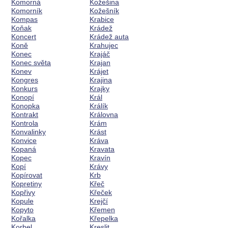
Komorná
Kožešina
Komorník
Kožešník
Kompas
Krabice
Koňak
Krádež
Koncert
Krádež auta
Koně
Krahujec
Konec
Krajáč
Konec světa
Krajan
Konev
Krájet
Kongres
Krajina
Konkurs
Krajky
Konopí
Král
Konopka
Králík
Kontrakt
Královna
Kontrola
Krám
Konvalinky
Krást
Konvice
Kráva
Kopaná
Kravata
Kopec
Kravín
Kopí
Krávy
Kopírovat
Krb
Kopretiny
Křeč
Kopřivy
Křeček
Kopule
Krejčí
Kopyto
Křemen
Kořalka
Křepelka
Korbel
Kreslit