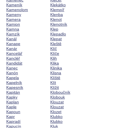
Kamenec
Klečet
Kameník
Klekátko
Kamenolom
Klempíř
Kameny
Klenba
Kamera
Klenot
Kamion
Klenotník
Kamna
Klep
Kamzík
Klepadlo
Kanál
Klepat
Kanape
Kleště
Kanár
Klíč
Kancelář
Klíče
Kancléř
Klih
Kandidát
Klika
Kanec
Klinika
Kanón
Klisna
Kapela
Klíště
Kapelník
Klít
Kapesník
Klížit
Kapitán
Kloboučník
Kapky
Klobouk
Kaplan
Klouzat
Kaple
Klouzat
Kapoun
Klozet
Kapr
Klubko
Kapradí
Klubko
Kapucín
Kluk