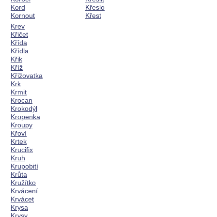
Kord
Křeslo
Kornout
Křest
Krev
Křičet
Křída
Křídla
Křik
Kříž
Křižovatka
Krk
Krmit
Krocan
Krokodýl
Kropenka
Kroupy
Křoví
Krtek
Krucifix
Kruh
Krupobití
Krůta
Kružítko
Krvácení
Krvácet
Krysa
Krysy