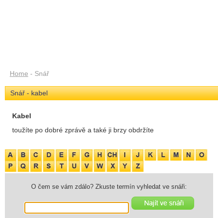
Home
- Snář
Snář - kabel
Kabel
toužíte po dobré zprávě a také ji brzy obdržíte
O čem se vám zdálo? Zkuste termín vyhledat ve snáři: