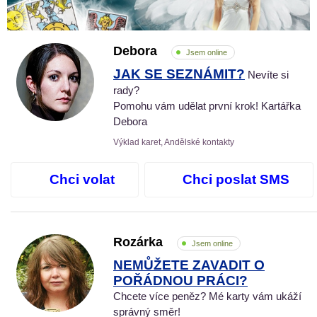
Debora
Jsem online
JAK SE SEZNÁMIT?
Nevíte si
rady?
Pomohu vám udělat první krok! Kartářka
Debora
Výklad karet, Andělské kontakty
Chci volat
Chci poslat SMS
Rozárka
Jsem online
NEMŮŽETE ZAVADIT O
POŘÁDNOU PRÁCI?
Chcete více peněz? Mé karty vám ukáží
správný směr!