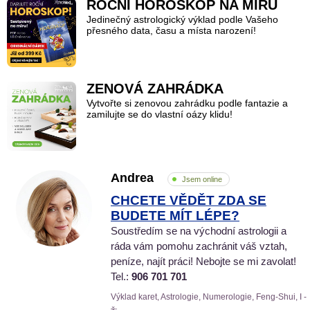
ROČNÍ HOROSKOP NA MÍRU
Jedinečný astrologický výklad podle Vašeho
přesného data, času a místa narození!
ZENOVÁ ZAHRÁDKA
Vytvořte si zenovou zahrádku podle fantazie a
zamilujte se do vlastní oázy klidu!
Andrea
Jsem online
CHCETE VĚDĚT ZDA SE
BUDETE MÍT LÉPE?
Soustředím se na východní astrologii a
ráda vám pomohu zachránit váš vztah,
peníze, najít práci! Nebojte se mi zavolat!
Tel.:
906 701 701
Výklad karet, Astrologie, Numerologie, Feng-Shui, I -