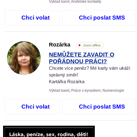
Výklad karet, Andělské kontakty
Chci volat
Chci poslat SMS
Rozárka
Jsem offline
NEMŮŽETE ZAVADIT O
POŘÁDNOU PRÁCI?
Chcete více peněz? Mé karty vám ukáží
správný směr!
Kartářka Rozárka
Výklad karet, Práce s kyvadlem, Numerologie
Chci volat
Chci poslat SMS