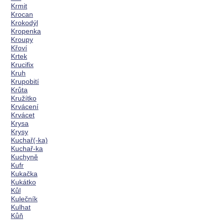
Krmit
Krocan
Krokodýl
Kropenka
Kroupy
Křoví
Krtek
Krucifix
Kruh
Krupobití
Krůta
Kružítko
Krvácení
Krvácet
Krysa
Krysy
Kuchař(-ka)
Kuchař-ka
Kuchyně
Kufr
Kukačka
Kukátko
Kůl
Kulečník
Kulhat
Kůň