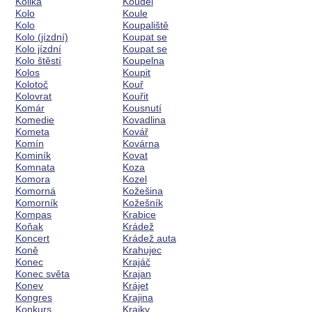
Kolika
Koudel
Kolo
Koule
Kolo
Koupaliště
Kolo (jízdní)
Koupat se
Kolo jízdní
Koupat se
Kolo štěstí
Koupelna
Kolos
Koupit
Kolotoč
Kouř
Kolovrat
Kouřit
Komár
Kousnutí
Komedie
Kovadlina
Kometa
Kovář
Komín
Kovárna
Kominík
Kovat
Komnata
Koza
Komora
Kozel
Komorná
Kožešina
Komorník
Kožešník
Kompas
Krabice
Koňak
Krádež
Koncert
Krádež auta
Koně
Krahujec
Konec
Krajáč
Konec světa
Krajan
Konev
Krájet
Kongres
Krajina
Konkurs
Krajky