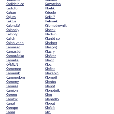
Kadidelnice
Kazatelna
Kadidlo
Kbelík
Kahan
Kdoule
Kajuta
Kejklíř
Kaktus
Kelímek
Kalendář
Kilometrovník
Kalhotky
Klacek
Kalhoty
Kladivo
Kalich
Klanět se
Kalná voda
Klarinet
Kamarád
Klas(-y)
Kamarádi
Klas-y
Kamarádka
Klášter
Kamélie
Klavír
KÁMEN
Klec
Kamenec
Klečet
Kameník
Klekátko
Kamenolom
Klempíř
Kameny
Klenba
Kamera
Klenot
Kamion
Klenotník
Kamna
Klep
Kamzík
Klepadlo
Kanál
Klepat
Kanape
Kleště
Kanár
Klíč