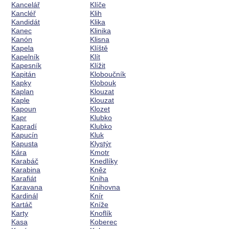
Kancelář
Klíče
Kancléř
Klih
Kandidát
Klika
Kanec
Klinika
Kanón
Klisna
Kapela
Klíště
Kapelník
Klít
Kapesník
Klížit
Kapitán
Kloboučník
Kapky
Klobouk
Kaplan
Klouzat
Kaple
Klouzat
Kapoun
Klozet
Kapr
Klubko
Kapradí
Klubko
Kapucín
Kluk
Kapusta
Klystýr
Kára
Kmotr
Karabáč
Knedlíky
Karabina
Kněz
Karafiát
Kniha
Karavana
Knihovna
Kardinál
Knír
Kartáč
Kníže
Karty
Knoflík
Kasa
Koberec