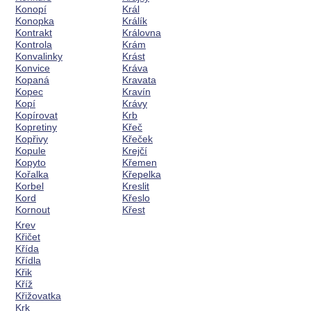
Konopí
Král
Konopka
Králík
Kontrakt
Královna
Kontrola
Krám
Konvalinky
Krást
Konvice
Kráva
Kopaná
Kravata
Kopec
Kravín
Kopí
Krávy
Kopírovat
Krb
Kopretiny
Křeč
Kopřivy
Křeček
Kopule
Krejčí
Kopyto
Křemen
Kořalka
Křepelka
Korbel
Kreslit
Kord
Křeslo
Kornout
Křest
Krev
Křičet
Křída
Křídla
Křik
Kříž
Křižovatka
Krk