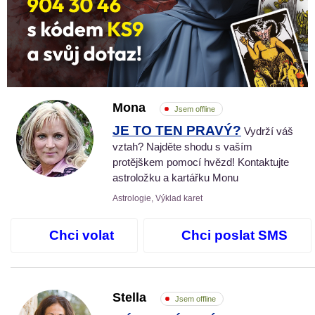
Mona
Jsem offline
JE TO TEN PRAVÝ?
Vydrží váš
vztah? Najděte shodu s vaším
protějškem pomocí hvězd! Kontaktujte
astroložku a kartářku Monu
Astrologie, Výklad karet
Chci volat
Chci poslat SMS
Stella
Jsem offline