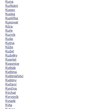
Kuna
Kuňkání
Kupec
Kupka
Kuplířka
Kupovat
Kůra
Kuře
Kurník
Kuše
Kutna
Kůže
Kužel
Kuželky
Kvartet
Kvasnice
Květák
Květina
Květinářství
Květiny
Kvičení
Kvočna
Kýchat
Kyrysník
Kyselé
Kýta