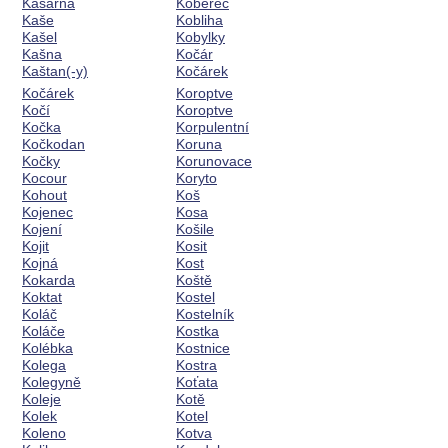
Kasárna
Koberec
Kaše
Kobliha
Kašel
Kobylky
Kašna
Kočár
Kaštan(-y)
Kočárek
Kočárek
Koroptve
Kočí
Koroptve
Kočka
Korpulentní
Kočkodan
Koruna
Kočky
Korunovace
Kocour
Koryto
Kohout
Koš
Kojenec
Kosa
Kojení
Košile
Kojit
Kosit
Kojná
Kost
Kokarda
Koště
Koktat
Kostel
Koláč
Kostelník
Koláče
Kostka
Kolébka
Kostnice
Kolega
Kostra
Kolegyně
Koťata
Koleje
Kotě
Kolek
Kotel
Koleno
Kotva