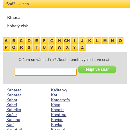
Snář - klisna
Klisna
bohatý zisk
O čem se vám zdálo? Zkuste termín vyhledat ve snáři:
Kabaret
Kaštan-y
Kabaret
Kat
Kabát
Katastrofa
Kabel
Káva
Kabelka
Kavalír
Kačer
Kavárna
Kachna
Kaviár
Káď
Kavka
Kadeřník
Kazatel