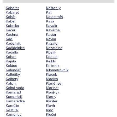
Kabaret
Kaštan-y
Kabaret
Kat
Kabát
Katastrofa
Kabel
Káva
Kabelka
Kavalír
Kačer
Kavárna
Kachna
Kaviár
Káď
Kavka
Kadeřník
Kazatel
Kadidelnice
Kazatelna
Kadidlo
Kbelík
Kahan
Kdoule
Kajuta
Kejklíř
Kaktus
Kelímek
Kalendář
Kilometrovník
Kalhotky
Klacek
Kalhoty
Kladivo
Kalich
Klanět se
Kalná voda
Klarinet
Kamarád
Klas(-y)
Kamarádi
Klas-y
Kamarádka
Klášter
Kamélie
Klavír
KÁMEN
Klec
Kamenec
Klečet