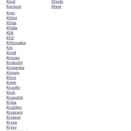
Kord
Křeslo
Kornout
Křest
Krev
Křičet
Křída
Křídla
Křik
Kříž
Křižovatka
Krk
Krmit
Krocan
Krokodýl
Kropenka
Kroupy
Křoví
Krtek
Krucifix
Kruh
Krupobití
Krůta
Kružítko
Krvácení
Krvácet
Krysa
Krysy