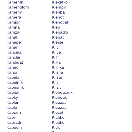
Kameník
Klekátko
Kamenolom
Klempíř
Kameny
Klenba
Kamera
Klenot
Kamion
Klenotník
Kamna
Klep
Kamzík
Klepadlo
Kanál
Klepat
Kanape
Kleště
Kanár
Klíč
Kancelář
Klíče
Kancléř
Klih
Kandidát
Klika
Kanec
Klinika
Kanón
Klisna
Kapela
Klíště
Kapelník
Klít
Kapesník
Klížit
Kapitán
Kloboučník
Kapky
Klobouk
Kaplan
Klouzat
Kaple
Klouzat
Kapoun
Klozet
Kapr
Klubko
Kapradí
Klubko
Kapucín
Kluk