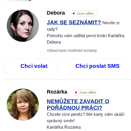
Debora
Jsem offline
JAK SE SEZNÁMIT?
Nevíte si
rady?
Pomohu vám udělat první krok! Kartářka
Debora
Výklad karet, Andělské kontakty
Chci volat
Chci poslat SMS
Rozárka
Jsem offline
NEMŮŽETE ZAVADIT O
POŘÁDNOU PRÁCI?
Chcete více peněz? Mé karty vám ukáží
správný směr!
Kartářka Rozárka