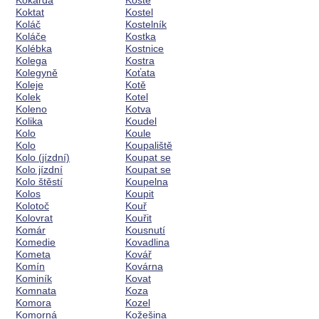
Kokarda
Koště
Koktat
Kostel
Koláč
Kostelník
Koláče
Kostka
Kolébka
Kostnice
Kolega
Kostra
Kolegyně
Koťata
Koleje
Kotě
Kolek
Kotel
Koleno
Kotva
Kolika
Koudel
Kolo
Koule
Kolo
Koupaliště
Kolo (jízdní)
Koupat se
Kolo jízdní
Koupat se
Kolo štěstí
Koupelna
Kolos
Koupit
Kolotoč
Kouř
Kolovrat
Kouřit
Komár
Kousnutí
Komedie
Kovadlina
Kometa
Kovář
Komín
Kovárna
Kominík
Kovat
Komnata
Koza
Komora
Kozel
Komorná
Kožešina