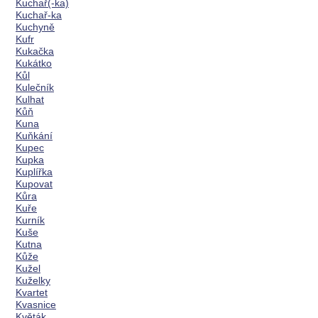
Kuchař(-ka)
Kuchař-ka
Kuchyně
Kufr
Kukačka
Kukátko
Kůl
Kulečník
Kulhat
Kůň
Kuna
Kuňkání
Kupec
Kupka
Kuplířka
Kupovat
Kůra
Kuře
Kurník
Kuše
Kutna
Kůže
Kužel
Kuželky
Kvartet
Kvasnice
Květák