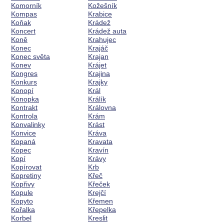
Komorník
Kožešník
Kompas
Krabice
Koňak
Krádež
Koncert
Krádež auta
Koně
Krahujec
Konec
Krajáč
Konec světa
Krajan
Konev
Krájet
Kongres
Krajina
Konkurs
Krajky
Konopí
Král
Konopka
Králík
Kontrakt
Královna
Kontrola
Krám
Konvalinky
Krást
Konvice
Kráva
Kopaná
Kravata
Kopec
Kravín
Kopí
Krávy
Kopírovat
Krb
Kopretiny
Křeč
Kopřivy
Křeček
Kopule
Krejčí
Kopyto
Křemen
Kořalka
Křepelka
Korbel
Kreslit