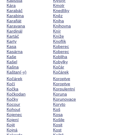
Kapusta
Klystýr
Kára
Kmotr
Karabáč
Knedlíky
Karabina
Kněz
Karafiát
Kniha
Karavana
Knihovna
Kardinál
Knír
Kartáč
Kníže
Karty
Knoflík
Kasa
Koberec
Kasárna
Koberec
Kaše
Kobliha
Kašel
Kobylky
Kašna
Kočár
Kaštan(-y)
Kočárek
Kočárek
Koroptve
Kočí
Koroptve
Kočka
Korpulentní
Kočkodan
Koruna
Kočky
Korunovace
Kocour
Koryto
Kohout
Koš
Kojenec
Kosa
Kojení
Košile
Kojit
Kosit
Kojná
Kost