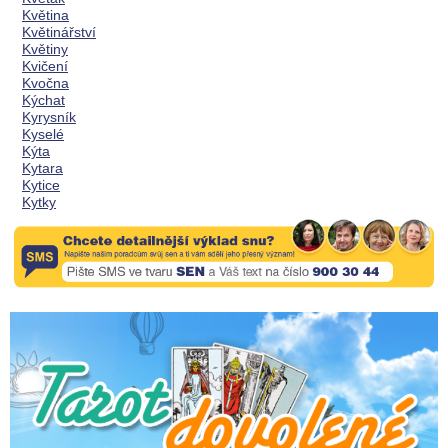
Květina
Květinářství
Květiny
Kvičení
Kvočna
Kýchat
Kyrysník
Kyselé
Kýta
Kytara
Kytice
Kytky