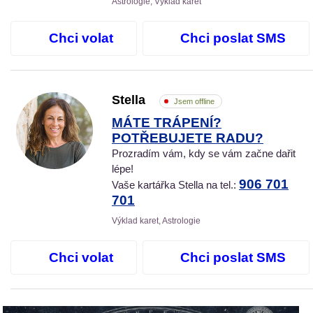
Astrologie, Výklad karet
Chci volat
Chci poslat SMS
Stella
Jsem offline
MÁTE TRÁPENÍ?
POTŘEBUJETE RADU?
Prozradím vám, kdy se vám začne dařit
lépe!
906 701
Vaše kartářka Stella na tel.:
701
Výklad karet, Astrologie
Chci volat
Chci poslat SMS