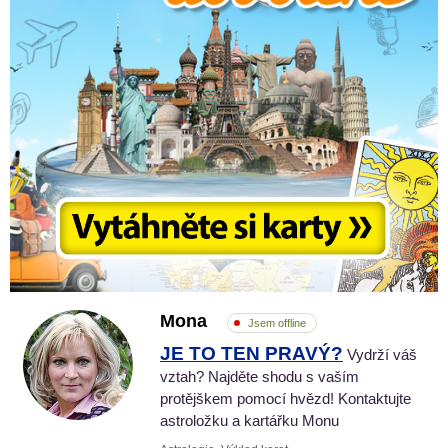
Mona
Jsem offline
JE TO TEN PRAVÝ?
Vydrží váš
vztah? Najděte shodu s vaším
protějškem pomocí hvězd! Kontaktujte
astroložku a kartářku Monu