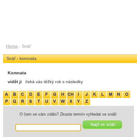
Home
- Snář
Snář - komnata
Komnata
vidět ji
čeká vás těžký rok s následky
O čem se vám zdálo? Zkuste termín vyhledat ve snáři: