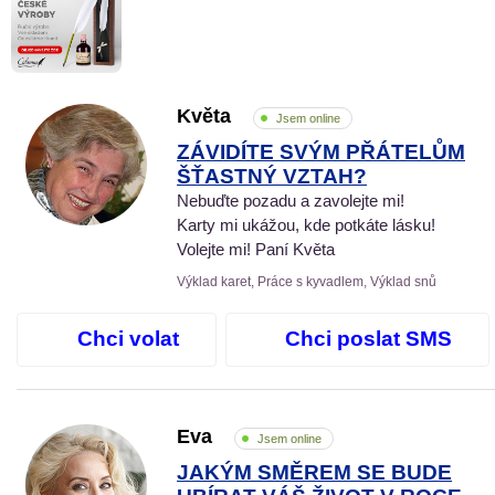
Květa
Jsem online
ZÁVIDÍTE SVÝM PŘÁTELŮM
ŠŤASTNÝ VZTAH?
Nebuďte pozadu a zavolejte mi!
Karty mi ukážou, kde potkáte lásku!
Volejte mi! Paní Květa
Výklad karet, Práce s kyvadlem, Výklad snů
Chci volat
Chci poslat SMS
Eva
Jsem online
JAKÝM SMĚREM SE BUDE