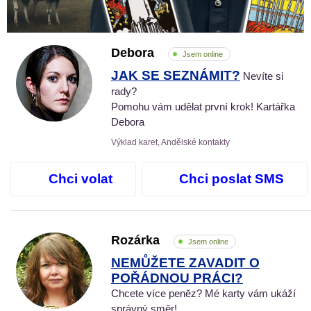
Debora
Jsem online
JAK SE SEZNÁMIT?
Nevíte si
rady?
Pomohu vám udělat první krok! Kartářka
Debora
Výklad karet, Andělské kontakty
Chci volat
Chci poslat SMS
Rozárka
Jsem online
NEMŮŽETE ZAVADIT O
POŘÁDNOU PRÁCI?
Chcete více peněz? Mé karty vám ukáží
správný směr!