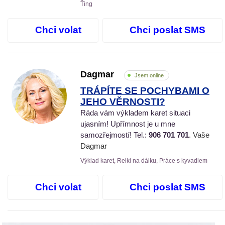
Ťing
Chci volat
Chci poslat SMS
Dagmar
Jsem online
TRÁPÍTE SE POCHYBAMI O
JEHO VĚRNOSTI?
Ráda vám výkladem karet situaci
ujasním! Upřímnost je u mne
samozřejmostí! Tel.:
906 701 701
. Vaše
Dagmar
Výklad karet, Reiki na dálku, Práce s kyvadlem
Chci volat
Chci poslat SMS