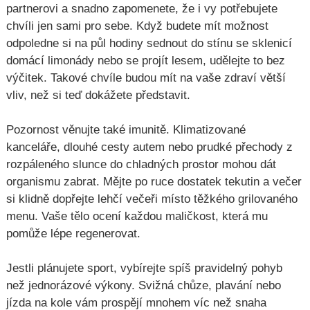
partnerovi a snadno zapomenete, že i vy potřebujete
chvíli jen sami pro sebe. Když budete mít možnost
odpoledne si na půl hodiny sednout do stínu se sklenicí
domácí limonády nebo se projít lesem, udělejte to bez
výčitek. Takové chvíle budou mít na vaše zdraví větší
vliv, než si teď dokážete představit.
Pozornost věnujte také imunitě. Klimatizované
kanceláře, dlouhé cesty autem nebo prudké přechody z
rozpáleného slunce do chladných prostor mohou dát
organismu zabrat. Mějte po ruce dostatek tekutin a večer
si klidně dopřejte lehčí večeři místo těžkého grilovaného
menu. Vaše tělo ocení každou maličkost, která mu
pomůže lépe regenerovat.
Jestli plánujete sport, vybírejte spíš pravidelný pohyb
než jednorázové výkony. Svižná chůze, plavání nebo
jízda na kole vám prospějí mnohem víc než snaha