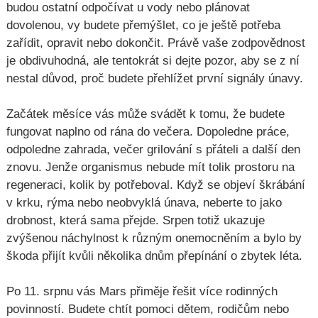
budou ostatní odpočívat u vody nebo plánovat
dovolenou, vy budete přemýšlet, co je ještě potřeba
zařídit, opravit nebo dokončit. Právě vaše zodpovědnost
je obdivuhodná, ale tentokrát si dejte pozor, aby se z ní
nestal důvod, proč budete přehlížet první signály únavy.
Začátek měsíce vás může svádět k tomu, že budete
fungovat naplno od rána do večera. Dopoledne práce,
odpoledne zahrada, večer grilování s přáteli a další den
znovu. Jenže organismus nebude mít tolik prostoru na
regeneraci, kolik by potřeboval. Když se objeví škrábání
v krku, rýma nebo neobvyklá únava, neberte to jako
drobnost, která sama přejde. Srpen totiž ukazuje
zvýšenou náchylnost k různým onemocněním a bylo by
škoda přijít kvůli několika dnům přepínání o zbytek léta.
Po 11. srpnu vás Mars přiměje řešit více rodinných
povinností. Budete chtít pomoci dětem, rodičům nebo