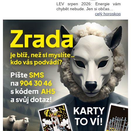
LEV srpen 2026: Energie vám
chybět nebude. Jen si občas...
celý horoskop