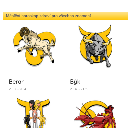
Měsíční horoskop zdraví pro všechna znamení
Beran
Býk
21.3. - 20.4
21.4. - 21.5