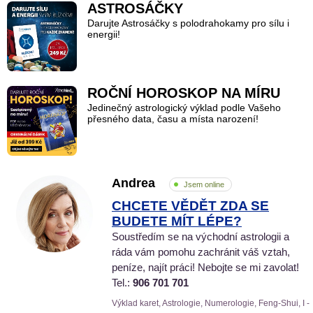
ASTROSÁČKY
Darujte Astrosáčky s polodrahokamy pro sílu i
energii!
ROČNÍ HOROSKOP NA MÍRU
Jedinečný astrologický výklad podle Vašeho
přesného data, času a místa narození!
Andrea
Jsem online
CHCETE VĚDĚT ZDA SE
BUDETE MÍT LÉPE?
Soustředím se na východní astrologii a
ráda vám pomohu zachránit váš vztah,
peníze, najít práci! Nebojte se mi zavolat!
Tel.:
906 701 701
Výklad karet, Astrologie, Numerologie, Feng-Shui, I -