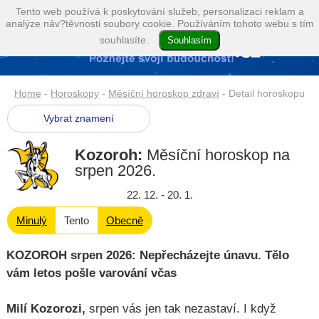
Tento web používá k poskytování služeb, personalizaci reklam a
analýze náv?těvnosti soubory cookie. Používáním tohoto webu s tím
souhlasíte.
Home
-
Horoskopy
-
Měsíční horoskop zdraví
- Detail horoskopu
Vybrat znamení
Kozoroh:
Měsíční horoskop na
srpen 2026
.
22. 12. - 20. 1.
Minulý
Tento
Obecně
KOZOROH srpen 2026: Nepřecházejte únavu. Tělo
vám letos pošle varování včas
Milí Kozorozi,
srpen vás jen tak nezastaví. I když