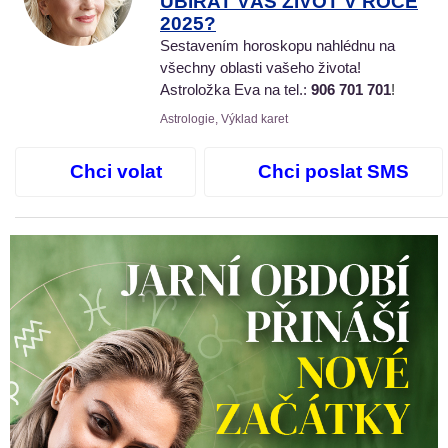
UBÍRAT VÁŠ ŽIVOT V ROCE
2025?
Sestavením horoskopu nahlédnu na
všechny oblasti vašeho života!
Astroložka Eva na tel.:
906 701 701
!
Astrologie, Výklad karet
Chci volat
Chci poslat SMS