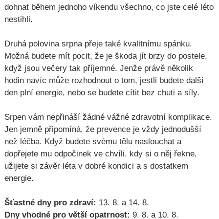
dohnat během jednoho víkendu všechno, co jste celé léto
nestihli.
Druhá polovina srpna přeje také kvalitnímu spánku.
Možná budete mít pocit, že je škoda jít brzy do postele,
když jsou večery tak příjemné. Jenže právě několik
hodin navíc může rozhodnout o tom, jestli budete další
den plní energie, nebo se budete cítit bez chuti a síly.
Srpen vám nepřináší žádné vážné zdravotní komplikace.
Jen jemně připomíná, že prevence je vždy jednodušší
než léčba. Když budete svému tělu naslouchat a
dopřejete mu odpočinek ve chvíli, kdy si o něj řekne,
užijete si závěr léta v dobré kondici a s dostatkem
energie.
Šťastné dny pro zdraví:
13. 8. a 14. 8.
Dny vhodné pro větší opatrnost:
9. 8. a 10. 8.