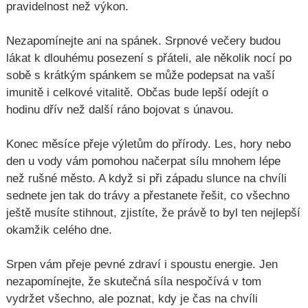
pravidelnost než výkon.
Nezapomínejte ani na spánek. Srpnové večery budou
lákat k dlouhému posezení s přáteli, ale několik nocí po
sobě s krátkým spánkem se může podepsat na vaší
imunitě i celkové vitalitě. Občas bude lepší odejít o
hodinu dřív než další ráno bojovat s únavou.
Konec měsíce přeje výletům do přírody. Les, hory nebo
den u vody vám pomohou načerpat sílu mnohem lépe
než rušné město. A když si při západu slunce na chvíli
sednete jen tak do trávy a přestanete řešit, co všechno
ještě musíte stihnout, zjistíte, že právě to byl ten nejlepší
okamžik celého dne.
Srpen vám přeje pevné zdraví i spoustu energie. Jen
nezapomínejte, že skutečná síla nespočívá v tom
vydržet všechno, ale poznat, kdy je čas na chvíli