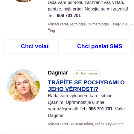
ráda vám pomohu zachránit váš vztah,
peníze, najít práci! Nebojte se mi zavolat!
Tel.:
906 701 701
Výklad karet, Astrologie, Numerologie, Feng-Shui, I -
Ťing
Chci volat
Chci poslat SMS
Dagmar
Jsem online
TRÁPÍTE SE POCHYBAMI O
JEHO VĚRNOSTI?
Ráda vám výkladem karet situaci
ujasním! Upřímnost je u mne
samozřejmostí! Tel.:
906 701 701
. Vaše
Dagmar
Výklad karet, Reiki na dálku, Práce s kyvadlem