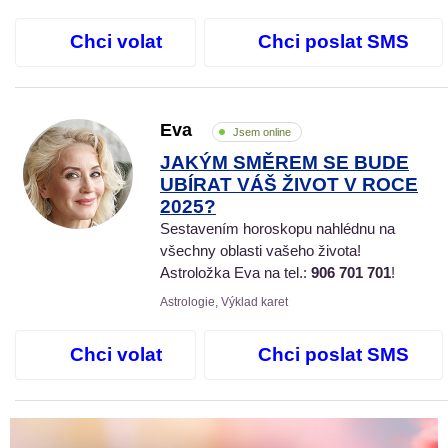
Chci volat
Chci poslat SMS
Eva
Jsem online
JAKÝM SMĚREM SE BUDE
UBÍRAT VÁŠ ŽIVOT V ROCE
2025?
Sestavením horoskopu nahlédnu na
všechny oblasti vašeho života!
Astroložka Eva na tel.:
906 701 701
!
Astrologie, Výklad karet
Chci volat
Chci poslat SMS