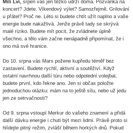
Milí Lvi,
srpen vás jen těžko udrží doma. Pozvánka na
koncert? Jdete. Víkendový výlet? Samozřejmě. Grilování
u přátel? Proč ne. Léto si budete chtít užít naplno a vaše
energie bude nakažlivá. Jenže právě tady se skrývá
malé riziko. Budete mít pocit, že zvládnete úplně
všechno, a tělo vám začne nenápadně připomínat, že i
ono má své hranice.
Do 10. srpna vás Mars požene kupředu téměř bez
zastavení. Budete rychlí, aktivní a soutěživí. Když
ostatní navrhnou další túru nebo odpolední volejbal,
budete první, kdo řekne ano. Jen si občas položte
jednoduchou otázku: mám na to ještě sílu, nebo už jedu
jen ze setrvačnosti?
Od 9. srpna vstoupí Merkur do vašeho znamení a přidá
další dávku energie i chuti být mezi lidmi. Právě proto si
hlídejte pitný režim, zvlášť během horkých dnů. Pokud