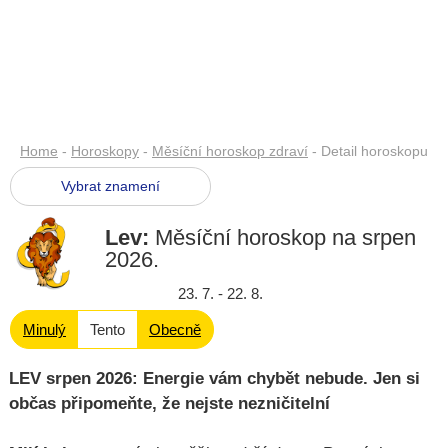
Home
-
Horoskopy
-
Měsíční horoskop zdraví
- Detail horoskopu
Vybrat znamení
Lev:
Měsíční horoskop na srpen
2026
.
23. 7. - 22. 8.
Minulý
Tento
Obecně
LEV srpen 2026: Energie vám chybět nebude. Jen si
občas připomeňte, že nejste nezničitelní