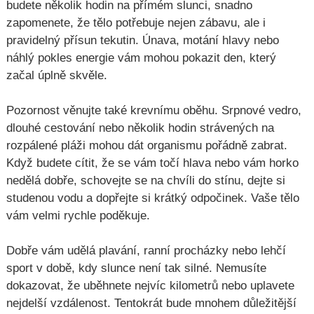
budete několik hodin na přímém slunci, snadno
zapomenete, že tělo potřebuje nejen zábavu, ale i
pravidelný přísun tekutin. Únava, motání hlavy nebo
náhlý pokles energie vám mohou pokazit den, který
začal úplně skvěle.
Pozornost věnujte také krevnímu oběhu. Srpnové vedro,
dlouhé cestování nebo několik hodin strávených na
rozpálené pláži mohou dát organismu pořádně zabrat.
Když budete cítit, že se vám točí hlava nebo vám horko
nedělá dobře, schovejte se na chvíli do stínu, dejte si
studenou vodu a dopřejte si krátký odpočinek. Vaše tělo
vám velmi rychle poděkuje.
Dobře vám udělá plavání, ranní procházky nebo lehčí
sport v době, kdy slunce není tak silné. Nemusíte
dokazovat, že uběhnete nejvíc kilometrů nebo uplavete
nejdelší vzdálenost. Tentokrát bude mnohem důležitější