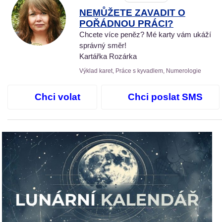
NEMŮŽETE ZAVADIT O
POŘÁDNOU PRÁCI?
Chcete více peněz? Mé karty vám ukáží
správný směr!
Kartářka Rozárka
Výklad karet, Práce s kyvadlem, Numerologie
Chci volat
Chci poslat SMS