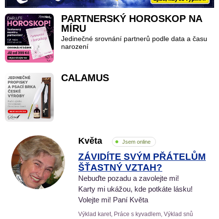
PARTNERSKÝ HOROSKOP NA
MÍRU
Jedinečné srovnání partnerů podle data a času
narození
CALAMUS
Květa
Jsem online
ZÁVIDÍTE SVÝM PŘÁTELŮM
ŠŤASTNÝ VZTAH?
Nebuďte pozadu a zavolejte mi!
Karty mi ukážou, kde potkáte lásku!
Volejte mi! Paní Květa
Výklad karet, Práce s kyvadlem, Výklad snů