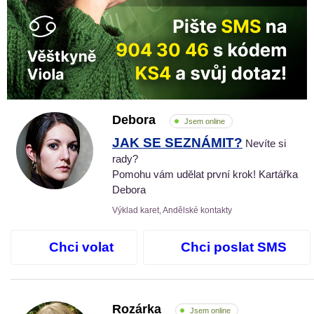
Debora
Jsem online
JAK SE SEZNÁMIT?
Nevíte si
rady?
Pomohu vám udělat první krok! Kartářka
Debora
Výklad karet, Andělské kontakty
Chci volat
Chci poslat SMS
Rozárka
Jsem online