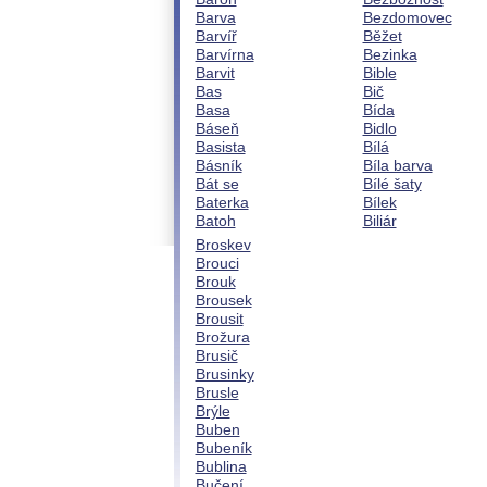
Barva
Bezdomovec
Barvíř
Běžet
Barvírna
Bezinka
Barvit
Bible
Bas
Bič
Basa
Bída
Báseň
Bidlo
Basista
Bílá
Básník
Bíla barva
Bát se
Bílé šaty
Baterka
Bílek
Batoh
Biliár
Broskev
Brouci
Brouk
Brousek
Brousit
Brožura
Brusič
Brusinky
Brusle
Brýle
Buben
Bubeník
Bublina
Bučení