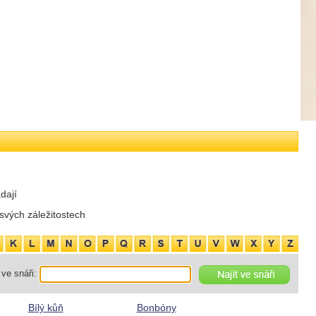
dají
svých záležitostech
ve snáři:
Bílý kůň
Bonbóny