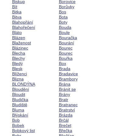
Biskup
Borovice
Bít
Borůvky
Bitka
Bos
Bitva
Bota
Blahopřání
Boty
Blahořečení
Bouda
Bláto
Boule
Blázen
Bouračka
Blaženost
Bourání
Blázinec
Bourec
Blecha
Bourec
Blechy
Bouřka
Bledý
Box
Blesk
Brada
Blíženci
Bradavice
Blizna
Brambory
BLONDÝNA
Brána
Bloudění
Bránit se
Bloudit
Brány
Bludička
Bratr
Bludiště
Bratranec
Bluma
Bratrství
Blýskání
Brázda
Bob
Brčál
Bobek
Brečet
Bobkový list
Břečka
Bobr
Břečťan