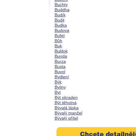
Buchty
Buddha
Budík
Budit
Budka
Budova
Bufet
Bůh
Buk
Buldok
Bunda
Burza
Busta
Buvol
Bydlení
Býk
Byliny
Byt
Být okraden
Být těhotná
Bývalá láska
Bývalý manžel
Bývalý přítel