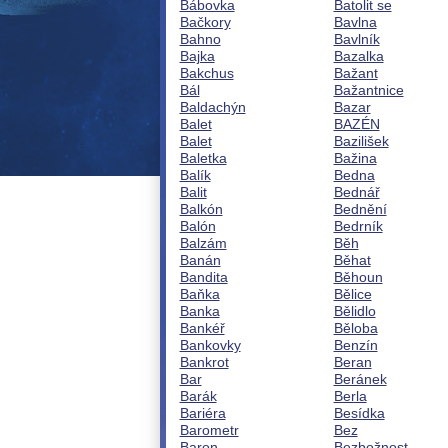
Bábovka
Batolit se
Bačkory
Bavlna
Bahno
Bavlník
Bajka
Bazalka
Bakchus
Bažant
Bál
Bažantnice
Baldachýn
Bazar
Balet
BAZÉN
Balet
Bazilišek
Baletka
Bažina
Balík
Bedna
Balit
Bednář
Balkón
Bednění
Balón
Bedrník
Balzám
Běh
Banán
Běhat
Bandita
Běhoun
Baňka
Bělice
Banka
Bělidlo
Bankéř
Běloba
Bankovky
Benzín
Bankrot
Beran
Bar
Beránek
Barák
Berla
Bariéra
Besídka
Barometr
Bez
Baron
Bezbožnost