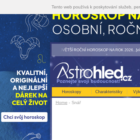
Tento web používá k poskytování služeb, per
te akci 35kč/min! [více]
• NEJVĚTŠÍ ROČNÍ HOROSKOP NA ROK 2026...[více]
•
Horoskopy
Charakteristiky
Výk
Home
- Snář