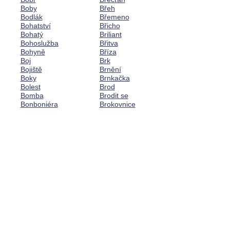
Boby
Břeh
Bodlák
Břemeno
Bohatství
Břicho
Bohatý
Briliant
Bohoslužba
Břitva
Bohyně
Bříza
Boj
Brk
Bojiště
Brnění
Boky
Brnkačka
Bolest
Brod
Bomba
Brodit se
Bonboniéra
Brokovnice