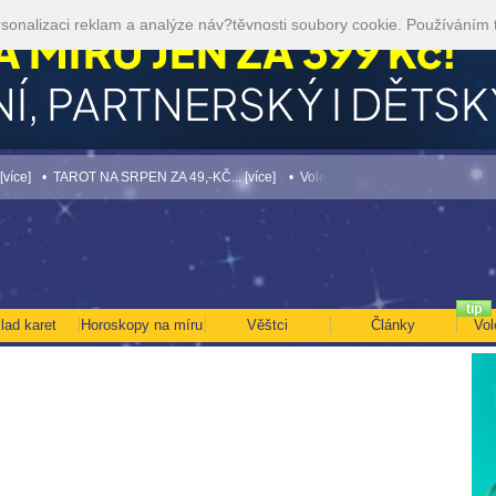
sonalizaci reklam a analýze náv?těvnosti soubory cookie. Používáním 
• TAROT NA SRPEN ZA 49,-KČ... [více]
• Volejte kartářkám levněji a využijte akci 
lad karet
Horoskopy na míru
Věštci
Články
Vol