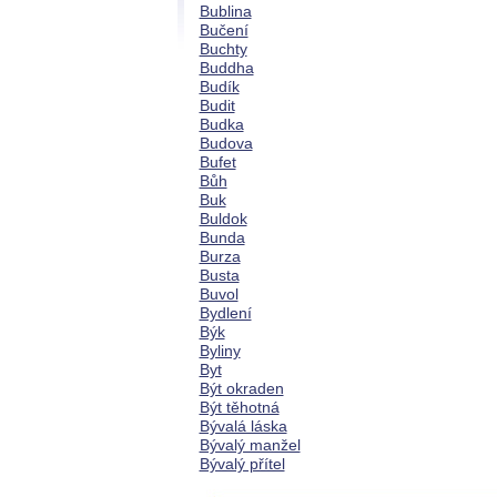
Bublina
Bučení
Buchty
Buddha
Budík
Budit
Budka
Budova
Bufet
Bůh
Buk
Buldok
Bunda
Burza
Busta
Buvol
Bydlení
Býk
Byliny
Byt
Být okraden
Být těhotná
Bývalá láska
Bývalý manžel
Bývalý přítel