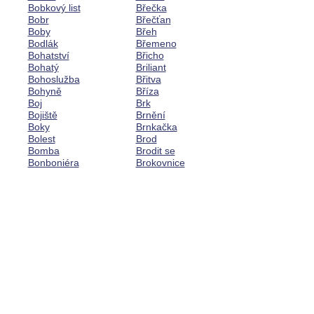
Bobkový list
Břečka
Bobr
Břečťan
Boby
Břeh
Bodlák
Břemeno
Bohatství
Břicho
Bohatý
Briliant
Bohoslužba
Břitva
Bohyně
Bříza
Boj
Brk
Bojiště
Brnění
Boky
Brnkačka
Bolest
Brod
Bomba
Brodit se
Bonboniéra
Brokovnice