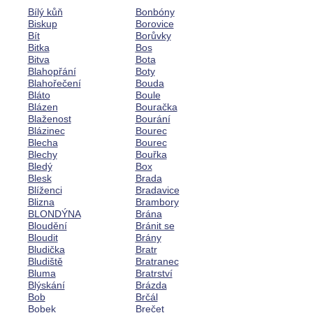
Bílý kůň
Bonbóny
Biskup
Borovice
Bít
Borůvky
Bitka
Bos
Bitva
Bota
Blahopřání
Boty
Blahořečení
Bouda
Bláto
Boule
Blázen
Bouračka
Blaženost
Bourání
Blázinec
Bourec
Blecha
Bourec
Blechy
Bouřka
Bledý
Box
Blesk
Brada
Blíženci
Bradavice
Blizna
Brambory
BLONDÝNA
Brána
Bloudění
Bránit se
Bloudit
Brány
Bludička
Bratr
Bludiště
Bratranec
Bluma
Bratrství
Blýskání
Brázda
Bob
Brčál
Bobek
Brečet