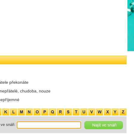
átele překonáte
 nepřátelé, chudoba, nouze
nepříjemné
ve snáři: