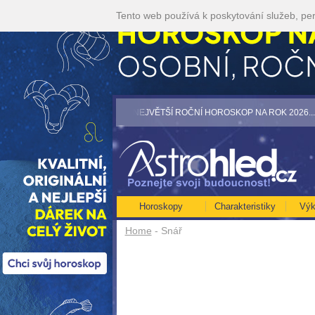
Tento web používá k poskytování služeb, per
ijte akci 35kč/min! [více]
• NEJVĚTŠÍ ROČNÍ HOROSKOP NA ROK 2026...[více]
Horoskopy
Charakteristiky
Výk
Home
- Snář