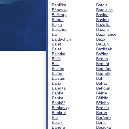
Babička
Batole
Bábovka
Batolit se
Bačkory
Bavlna
Bahno
Bavlník
Bajka
Bazalka
Bakchus
Bažant
Bál
Bažantnice
Baldachýn
Bazar
Balet
BAZÉN
Balet
Bazilišek
Baletka
Bažina
Balík
Bedna
Balit
Bednář
Balkón
Bednění
Balón
Bedrník
Balzám
Běh
Banán
Běhat
Bandita
Běhoun
Baňka
Bělice
Banka
Bělidlo
Bankéř
Běloba
Bankovky
Benzín
Bankrot
Beran
Bar
Beránek
Barák
Berla
Bariéra
Besídka