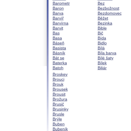
Barometr
Bez
Baron
Bezbožnost
Barva
Bezdomovec
Barvíř
Běžet
Barvírna
Bezinka
Barvit
Bible
Bas
Bič
Basa
Bída
Báseň
Bidlo
Basista
Bílá
Básník
Bíla barva
Bát se
Bílé šaty
Baterka
Bílek
Batoh
Biliár
Broskev
Brouci
Brouk
Brousek
Brousit
Brožura
Brusič
Brusinky
Brusle
Brýle
Buben
Bubeník