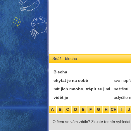
Snář - blecha
Blecha
chytat je na sobě
své nepř
mít jich mnoho, trápit se jimi
neštěstí,
vidět je
uslyšíte 
O čem se vám zdálo? Zkuste termín vyhledat 