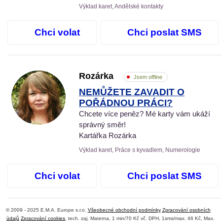
Výklad karet, Andělské kontakty
Chci volat
Chci poslat SMS
Rozárka
Jsem offline
NEMŮŽETE ZAVADIT O
POŘÁDNOU PRÁCI?
Chcete více peněz? Mé karty vám ukáží
správný směr!
Kartářka Rozárka
Výklad karet, Práce s kyvadlem, Numerologie
Chci volat
Chci poslat SMS
© 2009 - 2025 E.M.A. Europe s.r.o.
Všeobecné obchodní podmínky
Zpracování osobních
údajů
Zpracování cookies
, tech. zaj. Materna, 1 min/70 Kč vč. DPH, 1sms/max. 46 Kč, Max.