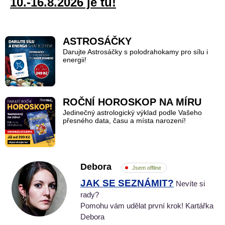
10.-16.8.2026 je tu!
ASTROSÁČKY
Darujte Astrosáčky s polodrahokamy pro sílu i
energii!
ROČNÍ HOROSKOP NA MÍRU
Jedinečný astrologický výklad podle Vašeho
přesného data, času a místa narození!
Debora
Jsem offline
JAK SE SEZNÁMIT?
Nevíte si
rady?
Pomohu vám udělat první krok! Kartářka
Debora