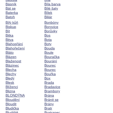
Básník
Bíla barva
Bát se
Bílé šaty
Baterka
Bílek
Batoh
Biliár
Bílý kůň
Bonbóny
Biskup
Borovice
Bít
Borůvky
Bitka
Bos
Bitva
Bota
Blahopřání
Boty
Blahořečení
Bouda
Bláto
Boule
Blázen
Bouračka
Blaženost
Bourání
Blázinec
Bourec
Blecha
Bourec
Blechy
Bouřka
Bledý
Box
Blesk
Brada
Blíženci
Bradavice
Blizna
Brambory
BLONDÝNA
Brána
Bloudění
Bránit se
Bloudit
Brány
Bludička
Bratr
Bludiště
Bratranec