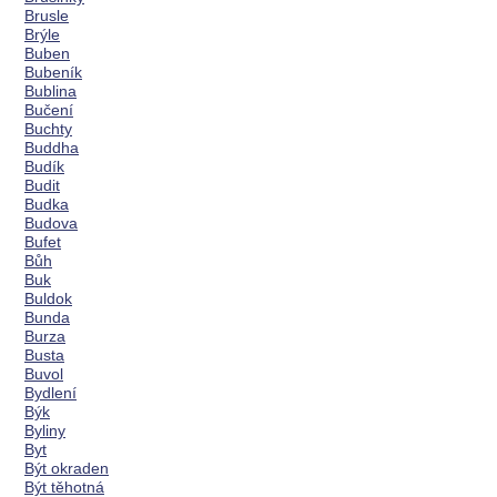
Brusle
Brýle
Buben
Bubeník
Bublina
Bučení
Buchty
Buddha
Budík
Budit
Budka
Budova
Bufet
Bůh
Buk
Buldok
Bunda
Burza
Busta
Buvol
Bydlení
Býk
Byliny
Byt
Být okraden
Být těhotná