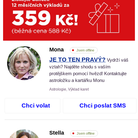
Mona
Jsem offline
JE TO TEN PRAVÝ?
Vydrží váš
vztah? Najděte shodu s vaším
protějškem pomocí hvězd! Kontaktujte
astroložku a kartářku Monu
Astrologie, Výklad karet
Chci volat
Chci poslat SMS
Stella
Jsem offline