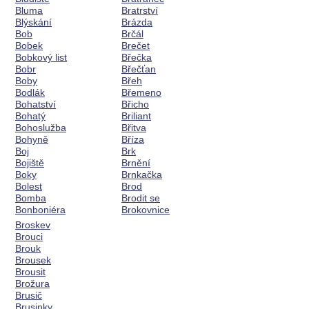
Bluma
Bratrství
Blýskání
Brázda
Bob
Brčál
Bobek
Brečet
Bobkový list
Břečka
Bobr
Břečťan
Boby
Břeh
Bodlák
Břemeno
Bohatství
Břicho
Bohatý
Briliant
Bohoslužba
Břitva
Bohyně
Bříza
Boj
Brk
Bojiště
Brnění
Boky
Brnkačka
Bolest
Brod
Bomba
Brodit se
Bonboniéra
Brokovnice
Broskev
Brouci
Brouk
Brousek
Brousit
Brožura
Brusič
Brusinky