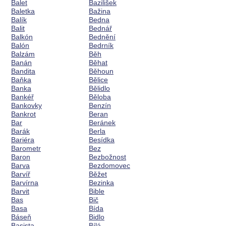
Balet
Bazilišek
Baletka
Bažina
Balík
Bedna
Balit
Bednář
Balkón
Bednění
Balón
Bedrník
Balzám
Běh
Banán
Běhat
Bandita
Běhoun
Baňka
Bělice
Banka
Bělidlo
Bankéř
Běloba
Bankovky
Benzín
Bankrot
Beran
Bar
Beránek
Barák
Berla
Bariéra
Besídka
Barometr
Bez
Baron
Bezbožnost
Barva
Bezdomovec
Barvíř
Běžet
Barvírna
Bezinka
Barvit
Bible
Bas
Bič
Basa
Bída
Báseň
Bidlo
Basista
Bílá