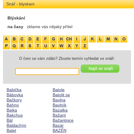
Snář - blyskani
Blýskání
na časy
zklame vás nějaký přítel
O čem se vám zdálo? Zkuste termín vyhledat ve snáři:
Babička
Batole
Bábovka
Batolit se
Bačkory
Bavlna
Bahno
Bavlník
Bajka
Bazalka
Bakchus
Bažant
Bál
Bažantnice
Baldachýn
Bazar
Balet
BAZÉN