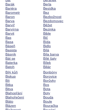
Bar
Beránek
Barák
Berla
Bariéra
Besídka
Barometr
Bez
Baron
Bezbožnost
Barva
Bezdomovec
Barvíř
Běžet
Barvírna
Bezinka
Barvit
Bible
Bas
Bič
Basa
Bída
Báseň
Bidlo
Basista
Bílá
Básník
Bíla barva
Bát se
Bílé šaty
Baterka
Bílek
Batoh
Biliár
Bílý kůň
Bonbóny
Biskup
Borovice
Bít
Borůvky
Bitka
Bos
Bitva
Bota
Blahopřání
Boty
Blahořečení
Bouda
Bláto
Boule
Blázen
Bouračka
Blaženost
Bourání