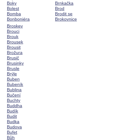
Boky
Brnkačka
Bolest
Brod
Bomba
Brodit se
Bonboniéra
Brokovnice
Broskev
Brouci
Brouk
Brousek
Brousit
Brožura
Brusič
Brusinky
Brusle
Brýle
Buben
Bubeník
Bublina
Bučení
Buchty
Buddha
Budík
Budit
Budka
Budova
Bufet
Bůh