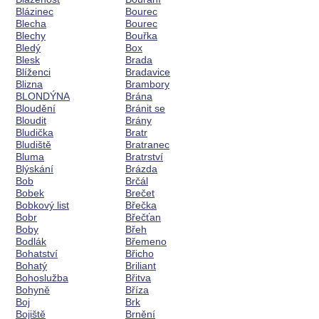
Blázinec
Bourec
Blecha
Bourec
Blechy
Bouřka
Bledý
Box
Blesk
Brada
Blíženci
Bradavice
Blizna
Brambory
BLONDÝNA
Brána
Bloudění
Bránit se
Bloudit
Brány
Bludička
Bratr
Bludiště
Bratranec
Bluma
Bratrství
Blýskání
Brázda
Bob
Brčál
Bobek
Brečet
Bobkový list
Břečka
Bobr
Břečťan
Boby
Břeh
Bodlák
Břemeno
Bohatství
Břicho
Bohatý
Briliant
Bohoslužba
Břitva
Bohyně
Bříza
Boj
Brk
Bojiště
Brnění