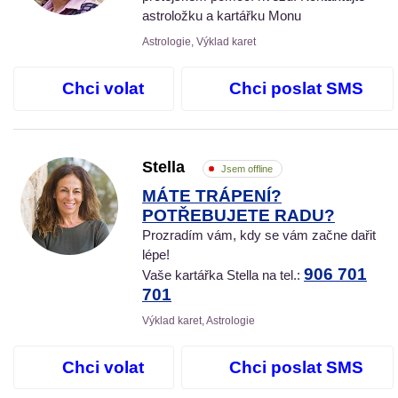
astroložku a kartářku Monu
Astrologie, Výklad karet
Chci volat
Chci poslat SMS
Stella
Jsem offline
MÁTE TRÁPENÍ?
POTŘEBUJETE RADU?
Prozradím vám, kdy se vám začne dařit
lépe!
906 701
Vaše kartářka Stella na tel.:
701
Výklad karet, Astrologie
Chci volat
Chci poslat SMS