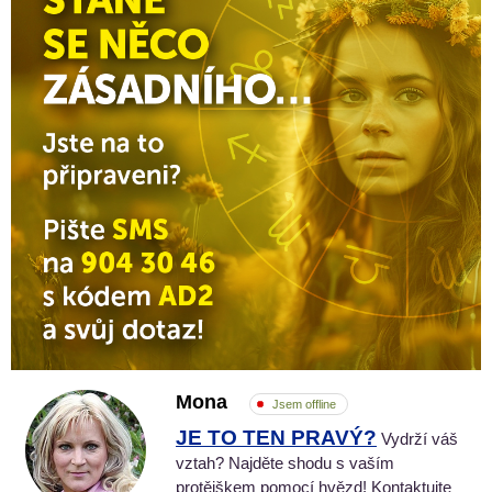
Mona
Jsem offline
JE TO TEN PRAVÝ?
Vydrží váš
vztah? Najděte shodu s vaším
protějškem pomocí hvězd! Kontaktujte