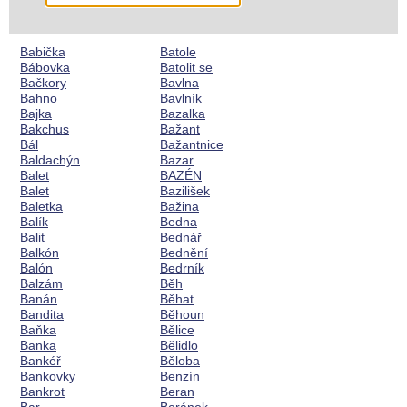
Babička
Batole
Bábovka
Batolit se
Bačkory
Bavlna
Bahno
Bavlník
Bajka
Bazalka
Bakchus
Bažant
Bál
Bažantnice
Baldachýn
Bazar
Balet
BAZÉN
Balet
Bazilišek
Baletka
Bažina
Balík
Bedna
Balit
Bednář
Balkón
Bednění
Balón
Bedrník
Balzám
Běh
Banán
Běhat
Bandita
Běhoun
Baňka
Bělice
Banka
Bělidlo
Bankéř
Běloba
Bankovky
Benzín
Bankrot
Beran