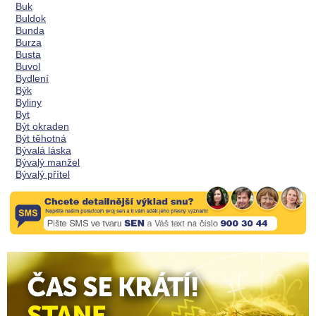
Buk
Buldok
Bunda
Burza
Busta
Buvol
Bydlení
Býk
Byliny
Byt
Být okraden
Být těhotná
Bývalá láska
Bývalý manžel
Bývalý přítel