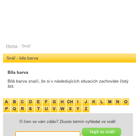
Home
- Snář
Snář - bila barva
Bíla barva
Bílá barva značí, že si v následujících situacích zachováte čistý
štít.
O čem se vám zdálo? Zkuste termín vyhledat ve snáři: