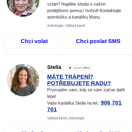
vztah? Najděte shodu s vaším
protějškem pomocí hvězd! Kontaktujte
astroložku a kartářku Monu
Astrologie, Výklad karet
Chci volat
Chci poslat SMS
Stella
Jsem offline
MÁTE TRÁPENÍ?
POTŘEBUJETE RADU?
Prozradím vám, kdy se vám začne dařit
lépe!
906 701
Vaše kartářka Stella na tel.:
701
Výklad karet, Astrologie