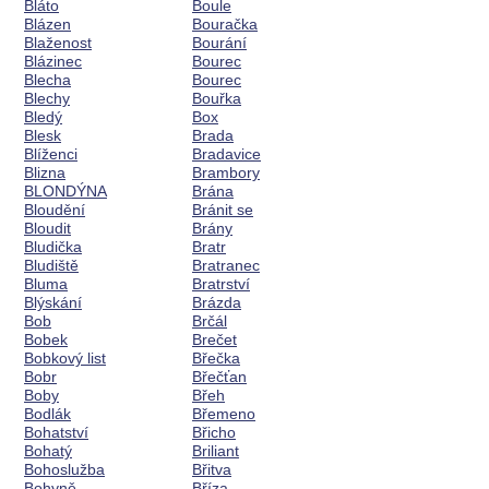
Bláto
Boule
Blázen
Bouračka
Blaženost
Bourání
Blázinec
Bourec
Blecha
Bourec
Blechy
Bouřka
Bledý
Box
Blesk
Brada
Blíženci
Bradavice
Blizna
Brambory
BLONDÝNA
Brána
Bloudění
Bránit se
Bloudit
Brány
Bludička
Bratr
Bludiště
Bratranec
Bluma
Bratrství
Blýskání
Brázda
Bob
Brčál
Bobek
Brečet
Bobkový list
Břečka
Bobr
Břečťan
Boby
Břeh
Bodlák
Břemeno
Bohatství
Břicho
Bohatý
Briliant
Bohoslužba
Břitva
Bohyně
Bříza