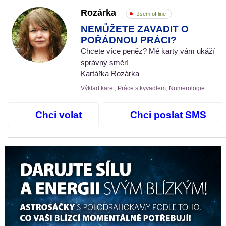
Rozárka
Jsem offline
NEMŮŽETE ZAVADIT O
POŘÁDNOU PRÁCI?
Chcete více peněz? Mé karty vám ukáží
správný směr!
Kartářka Rozárka
Výklad karet, Práce s kyvadlem, Numerologie
Chci volat
Chci poslat SMS