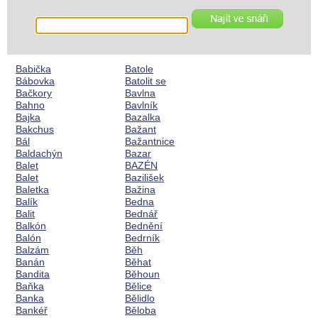
Babička
Batole
Bábovka
Batolit se
Bačkory
Bavlna
Bahno
Bavlník
Bajka
Bazalka
Bakchus
Bažant
Bál
Bažantnice
Baldachýn
Bazar
Balet
BAZÉN
Balet
Bazilišek
Baletka
Bažina
Balík
Bedna
Balit
Bednář
Balkón
Bednění
Balón
Bedrník
Balzám
Běh
Banán
Běhat
Bandita
Běhoun
Baňka
Bělice
Banka
Bělidlo
Bankéř
Běloba