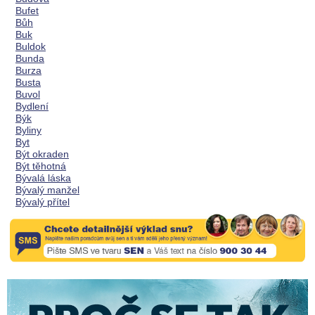
Bufet
Bůh
Buk
Buldok
Bunda
Burza
Busta
Buvol
Bydlení
Býk
Byliny
Byt
Být okraden
Být těhotná
Bývalá láska
Bývalý manžel
Bývalý přítel