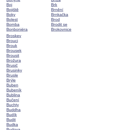
Boj
Brk
Bojiště
Brnění
Boky
Brnkačka
Bolest
Brod
Bomba
Brodit se
Bonboniéra
Brokovnice
Broskev
Brouci
Brouk
Brousek
Brousit
Brožura
Brusič
Brusinky
Brusle
Brýle
Buben
Bubeník
Bublina
Bučení
Buchty
Buddha
Budík
Budit
Budka
Budova