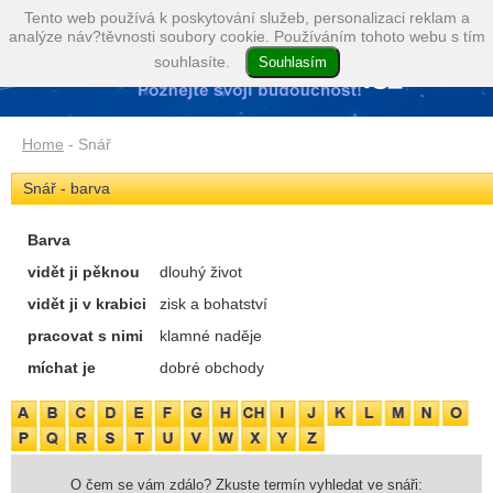
Tento web používá k poskytování služeb, personalizaci reklam a
analýze náv?těvnosti soubory cookie. Používáním tohoto webu s tím
souhlasíte.
Home
- Snář
Snář - barva
Barva
vidět ji pěknou
dlouhý život
vidět ji v krabici
zisk a bohatství
pracovat s nimi
klamné naděje
míchat je
dobré obchody
O čem se vám zdálo? Zkuste termín vyhledat ve snáři: