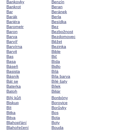
Bankovky
Benzín
Bankrot
Beran
Bar
Beránek
Barák
Berla
Bariéra
Besídka
Barometr
Bez
Baron
Bezbožnost
Barva
Bezdomovec
Barvíř
Běžet
Barvírna
Bezinka
Barvit
Bible
Bas
Bič
Basa
Bída
Báseň
Bidlo
Basista
Bílá
Básník
Bíla barva
Bát se
Bílé šaty
Baterka
Bílek
Batoh
Biliár
Bílý kůň
Bonbóny
Biskup
Borovice
Bít
Borůvky
Bitka
Bos
Bitva
Bota
Blahopřání
Boty
Blahořečení
Bouda