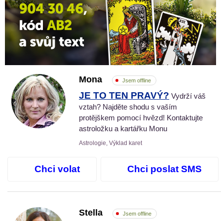
Mona
Jsem offline
JE TO TEN PRAVÝ?
Vydrží váš
vztah? Najděte shodu s vaším
protějškem pomocí hvězd! Kontaktujte
astroložku a kartářku Monu
Astrologie, Výklad karet
Chci volat
Chci poslat SMS
Stella
Jsem offline