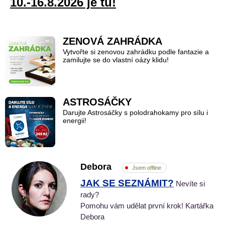
10.-16.8.2026 je tu!
ZENOVÁ ZAHRÁDKA
Vytvořte si zenovou zahrádku podle fantazie a
zamilujte se do vlastní oázy klidu!
ASTROSÁČKY
Darujte Astrosáčky s polodrahokamy pro sílu i
energii!
Debora
Jsem offline
JAK SE SEZNÁMIT?
Nevíte si
rady?
Pomohu vám udělat první krok! Kartářka
Debora