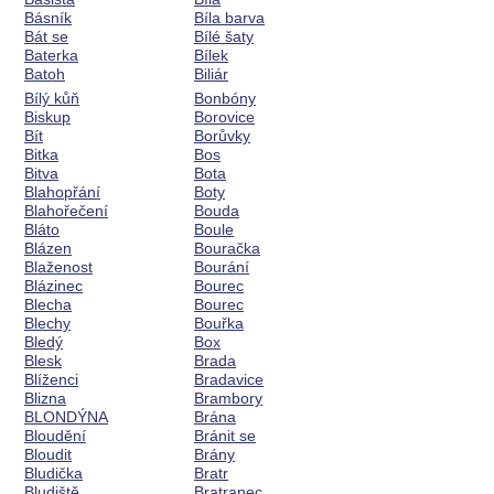
Básník
Bíla barva
Bát se
Bílé šaty
Baterka
Bílek
Batoh
Biliár
Bílý kůň
Bonbóny
Biskup
Borovice
Bít
Borůvky
Bitka
Bos
Bitva
Bota
Blahopřání
Boty
Blahořečení
Bouda
Bláto
Boule
Blázen
Bouračka
Blaženost
Bourání
Blázinec
Bourec
Blecha
Bourec
Blechy
Bouřka
Bledý
Box
Blesk
Brada
Blíženci
Bradavice
Blizna
Brambory
BLONDÝNA
Brána
Bloudění
Bránit se
Bloudit
Brány
Bludička
Bratr
Bludiště
Bratranec