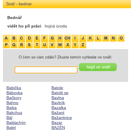
Snář - bednar
Bednář
vidět ho při práci
hojná úroda
O čem se vám zdálo? Zkuste termín vyhledat ve snáři:
Babička
Batole
Bábovka
Batolit se
Bačkory
Bavlna
Bahno
Bavlník
Bajka
Bazalka
Bakchus
Bažant
Bál
Bažantnice
Baldachýn
Bazar
Balet
BAZÉN