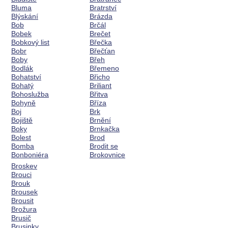
Bluma
Bratrství
Blýskání
Brázda
Bob
Brčál
Bobek
Brečet
Bobkový list
Břečka
Bobr
Břečťan
Boby
Břeh
Bodlák
Břemeno
Bohatství
Břicho
Bohatý
Briliant
Bohoslužba
Břitva
Bohyně
Bříza
Boj
Brk
Bojiště
Brnění
Boky
Brnkačka
Bolest
Brod
Bomba
Brodit se
Bonboniéra
Brokovnice
Broskev
Brouci
Brouk
Brousek
Brousit
Brožura
Brusič
Brusinky