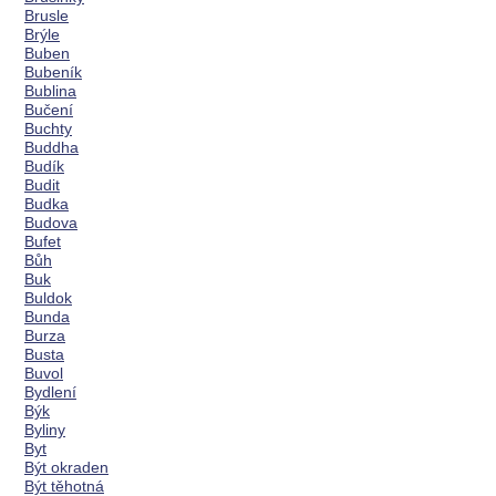
Brusle
Brýle
Buben
Bubeník
Bublina
Bučení
Buchty
Buddha
Budík
Budit
Budka
Budova
Bufet
Bůh
Buk
Buldok
Bunda
Burza
Busta
Buvol
Bydlení
Býk
Byliny
Byt
Být okraden
Být těhotná