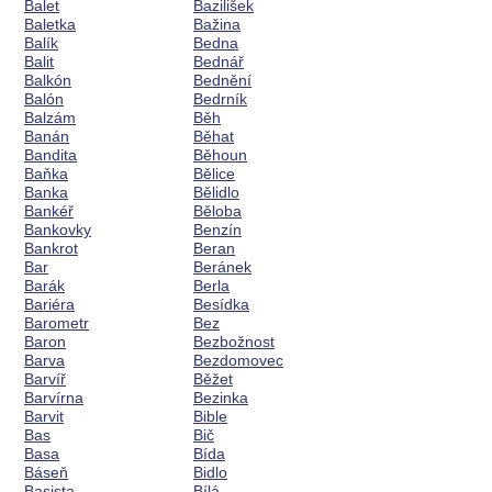
Balet
Bazilišek
Baletka
Bažina
Balík
Bedna
Balit
Bednář
Balkón
Bednění
Balón
Bedrník
Balzám
Běh
Banán
Běhat
Bandita
Běhoun
Baňka
Bělice
Banka
Bělidlo
Bankéř
Běloba
Bankovky
Benzín
Bankrot
Beran
Bar
Beránek
Barák
Berla
Bariéra
Besídka
Barometr
Bez
Baron
Bezbožnost
Barva
Bezdomovec
Barvíř
Běžet
Barvírna
Bezinka
Barvit
Bible
Bas
Bič
Basa
Bída
Báseň
Bidlo
Basista
Bílá