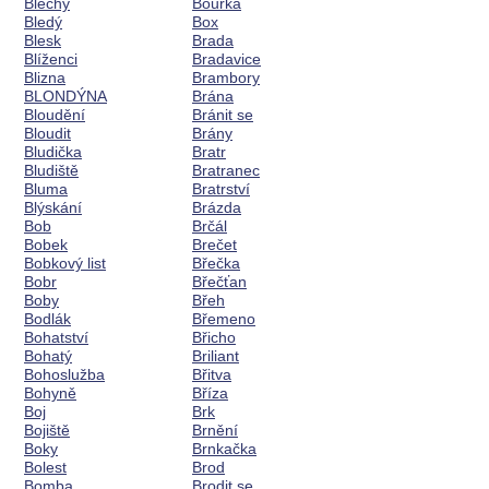
Blechy
Bouřka
Bledý
Box
Blesk
Brada
Blíženci
Bradavice
Blizna
Brambory
BLONDÝNA
Brána
Bloudění
Bránit se
Bloudit
Brány
Bludička
Bratr
Bludiště
Bratranec
Bluma
Bratrství
Blýskání
Brázda
Bob
Brčál
Bobek
Brečet
Bobkový list
Břečka
Bobr
Břečťan
Boby
Břeh
Bodlák
Břemeno
Bohatství
Břicho
Bohatý
Briliant
Bohoslužba
Břitva
Bohyně
Bříza
Boj
Brk
Bojiště
Brnění
Boky
Brnkačka
Bolest
Brod
Bomba
Brodit se