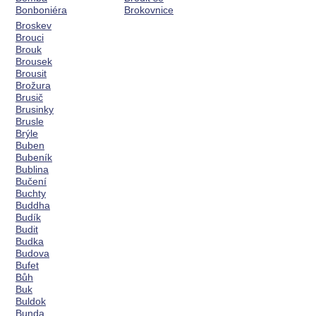
Bonboniéra
Brokovnice
Broskev
Brouci
Brouk
Brousek
Brousit
Brožura
Brusič
Brusinky
Brusle
Brýle
Buben
Bubeník
Bublina
Bučení
Buchty
Buddha
Budík
Budit
Budka
Budova
Bufet
Bůh
Buk
Buldok
Bunda