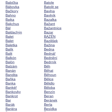
Babička
Batole
Bábovka
Batolit se
Bačkory
Bavlna
Bahno
Bavlník
Bajka
Bazalka
Bakchus
Bažant
Bál
Bažantnice
Baldachýn
Bazar
Balet
BAZÉN
Balet
Bazilišek
Baletka
Bažina
Balík
Bedna
Balit
Bednář
Balkón
Bednění
Balón
Bedrník
Balzám
Běh
Banán
Běhat
Bandita
Běhoun
Baňka
Bělice
Banka
Bělidlo
Bankéř
Běloba
Bankovky
Benzín
Bankrot
Beran
Bar
Beránek
Barák
Berla
Bariéra
Besídka