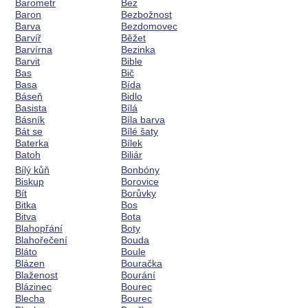
Barometr
Bez
Baron
Bezbožnost
Barva
Bezdomovec
Barvíř
Běžet
Barvírna
Bezinka
Barvit
Bible
Bas
Bič
Basa
Bída
Báseň
Bidlo
Basista
Bílá
Básník
Bíla barva
Bát se
Bílé šaty
Baterka
Bílek
Batoh
Biliár
Bílý kůň
Bonbóny
Biskup
Borovice
Bít
Borůvky
Bitka
Bos
Bitva
Bota
Blahopřání
Boty
Blahořečení
Bouda
Bláto
Boule
Blázen
Bouračka
Blaženost
Bourání
Blázinec
Bourec
Blecha
Bourec