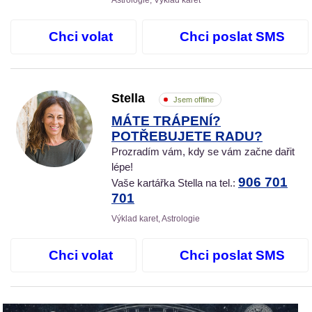
Astrologie, Výklad karet
Chci volat
Chci poslat SMS
Stella
Jsem offline
MÁTE TRÁPENÍ?
POTŘEBUJETE RADU?
Prozradím vám, kdy se vám začne dařit
lépe!
906 701
Vaše kartářka Stella na tel.:
701
Výklad karet, Astrologie
Chci volat
Chci poslat SMS