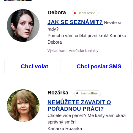
Debora
Jsem offline
JAK SE SEZNÁMIT?
Nevíte si
rady?
Pomohu vám udělat první krok! Kartářka
Debora
Výklad karet, Andělské kontakty
Chci volat
Chci poslat SMS
Rozárka
Jsem offline
NEMŮŽETE ZAVADIT O
POŘÁDNOU PRÁCI?
Chcete více peněz? Mé karty vám ukáží
správný směr!
Kartářka Rozárka