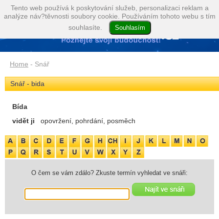
Tento web používá k poskytování služeb, personalizaci reklam a
analýze náv?těvnosti soubory cookie. Používáním tohoto webu s tím
souhlasíte.
Home
- Snář
Snář - bida
Bída
vidět ji
opovržení, pohrdání, posměch
O čem se vám zdálo? Zkuste termín vyhledat ve snáři: