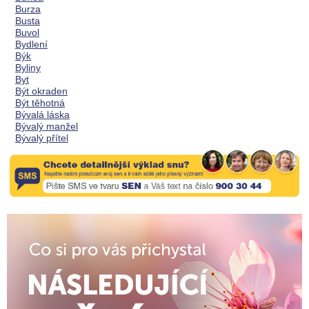
Burza
Busta
Buvol
Bydlení
Býk
Byliny
Byt
Být okraden
Být těhotná
Bývalá láska
Bývalý manžel
Bývalý přítel