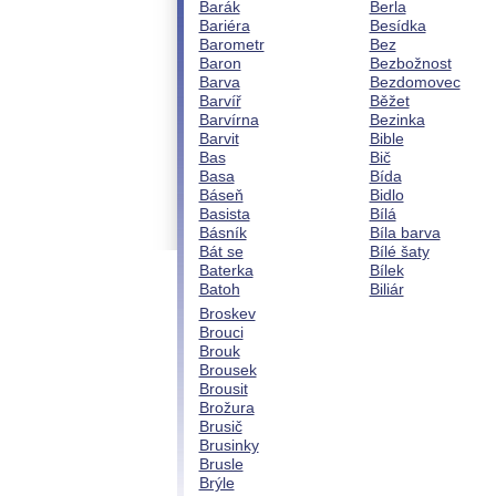
Barák
Berla
Bariéra
Besídka
Barometr
Bez
Baron
Bezbožnost
Barva
Bezdomovec
Barvíř
Běžet
Barvírna
Bezinka
Barvit
Bible
Bas
Bič
Basa
Bída
Báseň
Bidlo
Basista
Bílá
Básník
Bíla barva
Bát se
Bílé šaty
Baterka
Bílek
Batoh
Biliár
Broskev
Brouci
Brouk
Brousek
Brousit
Brožura
Brusič
Brusinky
Brusle
Brýle