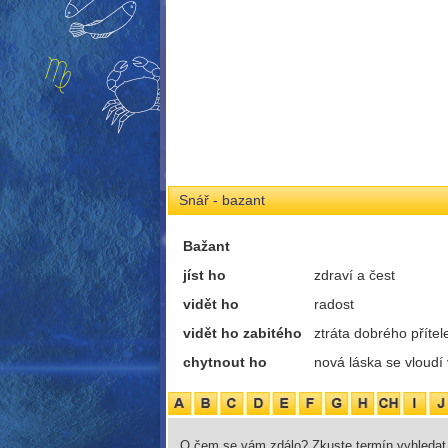
Snář - bazant
Bažant
jíst ho
zdraví a čest
vidět ho
radost
vidět ho zabitého
ztráta dobrého přítel
chytnout ho
nová láska se vloudí
O čem se vám zdálo? Zkuste termín vyhledat 