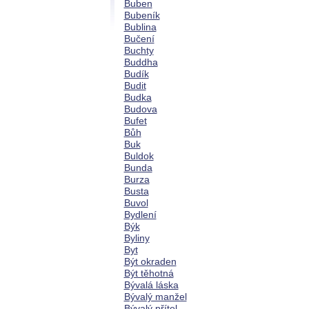
Buben
Bubeník
Bublina
Bučení
Buchty
Buddha
Budík
Budit
Budka
Budova
Bufet
Bůh
Buk
Buldok
Bunda
Burza
Busta
Buvol
Bydlení
Býk
Byliny
Byt
Být okraden
Být těhotná
Bývalá láska
Bývalý manžel
Bývalý přítel