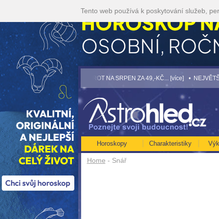
Tento web používá k poskytování služeb, per
te akci 35kč/min! [více]
• TAROT NA SRPEN ZA 49,-KČ... [více]
• NEJVĚTŠÍ ROČ
Horoskopy
Charakteristiky
Výk
Home
- Snář