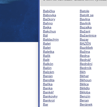
Babička
Batole
Bábovka
Batolit se
Bačkory
Bavlna
Bahno
Bavlník
Bajka
Bazalka
Bakchus
Bažant
Bál
Bažantnice
Baldachýn
Bazar
Balet
BAZÉN
Balet
Bazilišek
Baletka
Bažina
Balík
Bedna
Balit
Bednář
Balkón
Bednění
Balón
Bedrník
Balzám
Běh
Banán
Běhat
Bandita
Běhoun
Baňka
Bělice
Banka
Bělidlo
Bankéř
Běloba
Bankovky
Benzín
Bankrot
Beran
Bar
Beránek