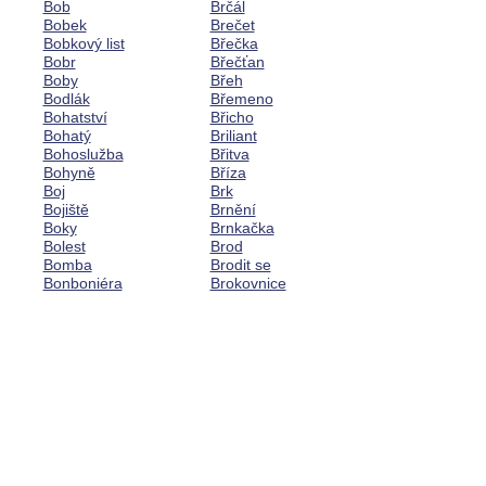
Bob
Brčál
Bobek
Brečet
Bobkový list
Břečka
Bobr
Břečťan
Boby
Břeh
Bodlák
Břemeno
Bohatství
Břicho
Bohatý
Briliant
Bohoslužba
Břitva
Bohyně
Bříza
Boj
Brk
Bojiště
Brnění
Boky
Brnkačka
Bolest
Brod
Bomba
Brodit se
Bonboniéra
Brokovnice