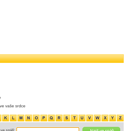
e
 ve vaše srdce
ve snáři: