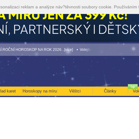
sonalizaci reklam a analýze náv?těvnosti soubory cookie. Používáním 
NÍ HOROSKOP NA ROK 2026...[více]
• Volejte kartářkám levněji a využijte akci 3
lad karet
Horoskopy na míru
Věštci
Články
Vol