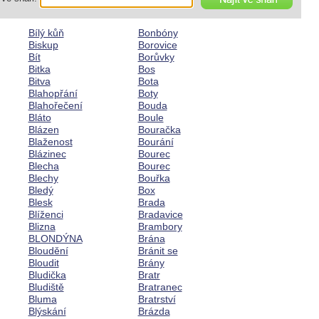
Bílý kůň
Bonbóny
Biskup
Borovice
Bít
Borůvky
Bitka
Bos
Bitva
Bota
Blahopřání
Boty
Blahořečení
Bouda
Bláto
Boule
Blázen
Bouračka
Blaženost
Bourání
Blázinec
Bourec
Blecha
Bourec
Blechy
Bouřka
Bledý
Box
Blesk
Brada
Blíženci
Bradavice
Blizna
Brambory
BLONDÝNA
Brána
Bloudění
Bránit se
Bloudit
Brány
Bludička
Bratr
Bludiště
Bratranec
Bluma
Bratrství
Blýskání
Brázda