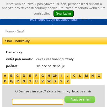
Tento web používá k poskytování služeb, personalizaci reklam a
analýze náv?těvnosti soubory cookie. Používáním tohoto webu s tím
souhlasíte.
Home
- Snář
Snář - bankovky
Bankovky
vidět jich mnoho
čekají vás finanční ztráty
počítat
situace se zlepšuje
O čem se vám zdálo? Zkuste termín vyhledat ve snáři: