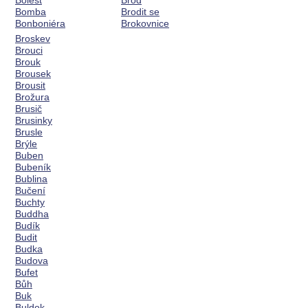
Bolest
Brod
Bomba
Brodit se
Bonboniéra
Brokovnice
Broskev
Brouci
Brouk
Brousek
Brousit
Brožura
Brusič
Brusinky
Brusle
Brýle
Buben
Bubeník
Bublina
Bučení
Buchty
Buddha
Budík
Budit
Budka
Budova
Bufet
Bůh
Buk
Buldok