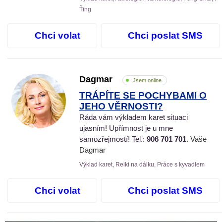
Ťing
Chci volat
Chci poslat SMS
Dagmar
Jsem online
TRÁPÍTE SE POCHYBAMI O
JEHO VĚRNOSTI?
Ráda vám výkladem karet situaci
ujasním! Upřímnost je u mne
samozřejmostí! Tel.:
906 701 701
. Vaše
Dagmar
Výklad karet, Reiki na dálku, Práce s kyvadlem
Chci volat
Chci poslat SMS