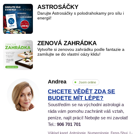
ASTROSÁČKY
Darujte Astrosáčky s polodrahokamy pro sílu i
energii!
ZENOVÁ ZAHRÁDKA
Vytvořte si zenovou zahrádku podle fantazie a
zamilujte se do vlastní oázy klidu!
Andrea
Jsem online
CHCETE VĚDĚT ZDA SE
BUDETE MÍT LÉPE?
Soustředím se na východní astrologii a
ráda vám pomohu zachránit váš vztah,
peníze, najít práci! Nebojte se mi zavolat!
Tel.:
906 701 701
Výklad karet, Astrologie, Numerologie, Feng-Shui, I -