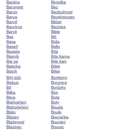
Bariéra
Besídka
Barometr
Bez
Baron
Bezbožnost
Barva
Bezdomovec
Barvíř
Běžet
Barvírna
Bezinka
Barvit
Bible
Bas
Bič
Basa
Bída
Báseň
Bidlo
Basista
Bílá
Básník
Bíla barva
Bát se
Bílé šaty
Baterka
Bílek
Batoh
Biliár
Bílý kůň
Bonbóny
Biskup
Borovice
Bít
Borůvky
Bitka
Bos
Bitva
Bota
Blahopřání
Boty
Blahořečení
Bouda
Bláto
Boule
Blázen
Bouračka
Blaženost
Bourání
Blázinec
Bourec