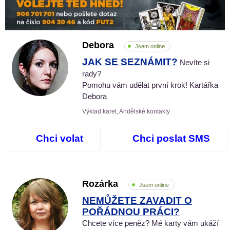
Debora
Jsem online
JAK SE SEZNÁMIT?
Nevíte si
rady?
Pomohu vám udělat první krok! Kartářka
Debora
Výklad karet, Andělské kontakty
Chci volat
Chci poslat SMS
Rozárka
Jsem online
NEMŮŽETE ZAVADIT O
POŘÁDNOU PRÁCI?
Chcete více peněz? Mé karty vám ukáží