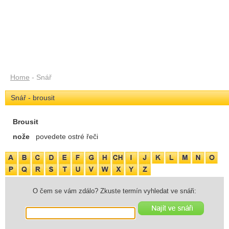
Home
- Snář
Snář - brousit
Brousit
nože
povedete ostré řeči
O čem se vám zdálo? Zkuste termín vyhledat ve snáři: