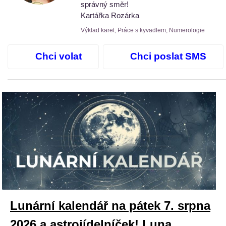
správný směr!
Kartářka Rozárka
Výklad karet, Práce s kyvadlem, Numerologie
Chci volat
Chci poslat SMS
Lunární kalendář na pátek 7. srpna
2026 a astrojídelníček! Luna