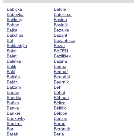
Babička
Batole
Bábovka
Batolit se
Bačkory
Bavlna
Bahno
Bavlník
Bajka
Bazalka
Bakchus
Bažant
Bál
Bažantnice
Baldachýn
Bazar
Balet
BAZÉN
Balet
Bazilišek
Baletka
Bažina
Balík
Bedna
Balit
Bednář
Balkón
Bednění
Balón
Bedrník
Balzám
Běh
Banán
Běhat
Bandita
Běhoun
Baňka
Bělice
Banka
Bělidlo
Bankéř
Běloba
Bankovky
Benzín
Bankrot
Beran
Bar
Beránek
Barák
Berla