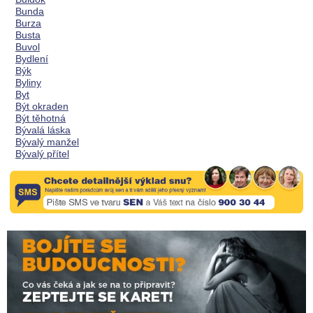
Bunda
Burza
Busta
Buvol
Bydlení
Býk
Byliny
Byt
Být okraden
Být těhotná
Bývalá láska
Bývalý manžel
Bývalý přítel