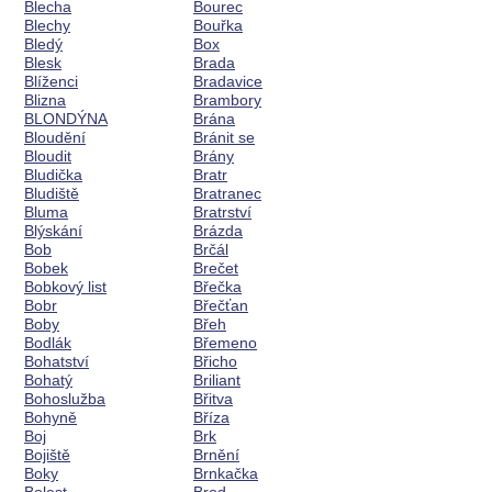
Blecha
Bourec
Blechy
Bouřka
Bledý
Box
Blesk
Brada
Blíženci
Bradavice
Blizna
Brambory
BLONDÝNA
Brána
Bloudění
Bránit se
Bloudit
Brány
Bludička
Bratr
Bludiště
Bratranec
Bluma
Bratrství
Blýskání
Brázda
Bob
Brčál
Bobek
Brečet
Bobkový list
Břečka
Bobr
Břečťan
Boby
Břeh
Bodlák
Břemeno
Bohatství
Břicho
Bohatý
Briliant
Bohoslužba
Břitva
Bohyně
Bříza
Boj
Brk
Bojiště
Brnění
Boky
Brnkačka