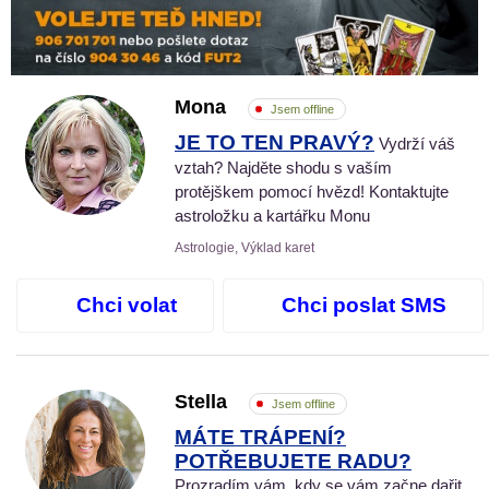
Mona
Jsem offline
JE TO TEN PRAVÝ?
Vydrží váš
vztah? Najděte shodu s vaším
protějškem pomocí hvězd! Kontaktujte
astroložku a kartářku Monu
Astrologie, Výklad karet
Chci volat
Chci poslat SMS
Stella
Jsem offline
MÁTE TRÁPENÍ?
POTŘEBUJETE RADU?
Prozradím vám, kdy se vám začne dařit