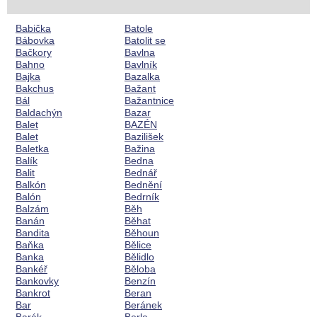
Babička
Batole
Bábovka
Batolit se
Bačkory
Bavlna
Bahno
Bavlník
Bajka
Bazalka
Bakchus
Bažant
Bál
Bažantnice
Baldachýn
Bazar
Balet
BAZÉN
Balet
Bazilišek
Baletka
Bažina
Balík
Bedna
Balit
Bednář
Balkón
Bednění
Balón
Bedrník
Balzám
Běh
Banán
Běhat
Bandita
Běhoun
Baňka
Bělice
Banka
Bělidlo
Bankéř
Běloba
Bankovky
Benzín
Bankrot
Beran
Bar
Beránek