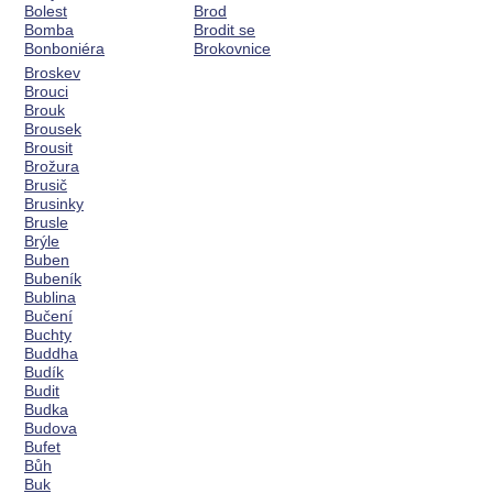
Bolest
Brod
Bomba
Brodit se
Bonboniéra
Brokovnice
Broskev
Brouci
Brouk
Brousek
Brousit
Brožura
Brusič
Brusinky
Brusle
Brýle
Buben
Bubeník
Bublina
Bučení
Buchty
Buddha
Budík
Budit
Budka
Budova
Bufet
Bůh
Buk