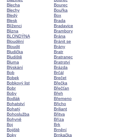
Blecha
Bourec
Blechy
Bouřka
Bledý
Box
Blesk
Brada
Blíženci
Bradavice
Blizna
Brambory
BLONDÝNA
Brána
Bloudění
Bránit se
Bloudit
Brány
Bludička
Bratr
Bludiště
Bratranec
Bluma
Bratrství
Blýskání
Brázda
Bob
Brčál
Bobek
Brečet
Bobkový list
Břečka
Bobr
Břečťan
Boby
Břeh
Bodlák
Břemeno
Bohatství
Břicho
Bohatý
Briliant
Bohoslužba
Břitva
Bohyně
Bříza
Boj
Brk
Bojiště
Brnění
Boky
Brnkačka