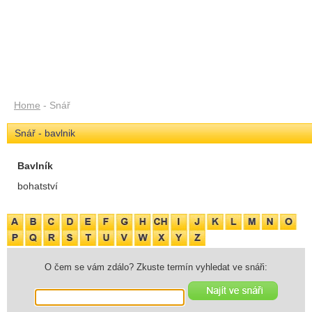
Home
- Snář
Snář - bavlnik
Bavlník
bohatství
O čem se vám zdálo? Zkuste termín vyhledat ve snáři: