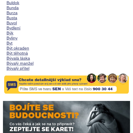
Buldok
Bunda
Burza
Busta
Buvol
Bydlení
Býk
Byliny
Byt
Být okraden
Být těhotná
Bývalá láska
Bývalý manžel
Bývalý přítel