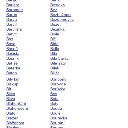
Barák
Berla
Bariéra
Besídka
Barometr
Bez
Baron
Bezbožnost
Barva
Bezdomovec
Barvíř
Běžet
Barvírna
Bezinka
Barvit
Bible
Bas
Bič
Basa
Bída
Báseň
Bidlo
Basista
Bílá
Básník
Bíla barva
Bát se
Bílé šaty
Baterka
Bílek
Batoh
Biliár
Bílý kůň
Bonbóny
Biskup
Borovice
Bít
Borůvky
Bitka
Bos
Bitva
Bota
Blahopřání
Boty
Blahořečení
Bouda
Bláto
Boule
Blázen
Bouračka
Blaženost
Bourání
Blázinec
Bourec