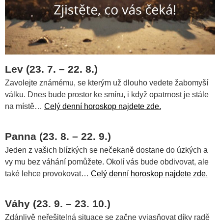
Lev (23. 7. – 22. 8.)
Zavolejte známému, se kterým už dlouho vedete žabomyší
válku. Dnes bude prostor ke smíru, i když opatrnost je stále
na místě…
Celý denní horoskop najdete zde.
Panna (23. 8. – 22. 9.)
Jeden z vašich blízkých se nečekaně dostane do úzkých a
vy mu bez váhání pomůžete. Okolí vás bude obdivovat, ale
také lehce provokovat…
Celý denní horoskop najdete zde.
Váhy (23. 9. – 23. 10.)
Zdánlivě neřešitelná situace se začne vyjasňovat díky radě