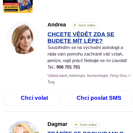
Andrea
Jsem online
CHCETE VĚDĚT ZDA SE
BUDETE MÍT LÉPE?
Soustředím se na východní astrologii a
ráda vám pomohu zachránit váš vztah,
peníze, najít práci! Nebojte se mi zavolat!
Tel.:
906 701 701
Výklad karet, Astrologie, Numerologie, Feng-Shui, I -
Ťing
Chci volat
Chci poslat SMS
Dagmar
Jsem online