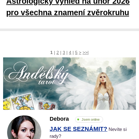
Astrologický výhled na únor 2026
pro všechna znamení zvěrokruhu
1
|
2
|
3
|
4
|
5
>
>>|
Debora
Jsem online
JAK SE SEZNÁMIT?
Nevíte si
rady?