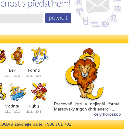
Lev
Panna
23.7. - 22.8
23.8. - 22.9
Pracovně jste v nejlepší formě.
Vodnář
Ryby
Marsovský trigon chrlí energii,...
21.1. - 20.2
21.2. - 20.3
celý horoskop
a zavolejte na tel.: 906 701 701