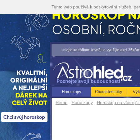
Tento web používá k poskytování služeb, per
OP NA ROK 2026...[více]
• Volejte kartářkám levněji a využijte akci 35kč/min! [ví
Horoskopy
Charakteristiky
Výk
Home
-
Horoskopy
-
Horoskop na včerejší