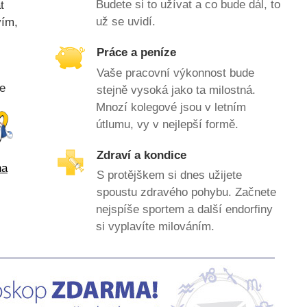
Budete si to užívat a co bude dál, to
t
už se uvidí.
vím,
Práce a peníze
Vaše pracovní výkonnost bude
e
stejně vysoká jako ta milostná.
Mnozí kolegové jsou v letním
útlumu, vy v nejlepší formě.
Zdraví a kondice
na
S protějškem si dnes užijete
spoustu zdravého pohybu. Začnete
nejspíše sportem a další endorfiny
si vyplavíte milováním.