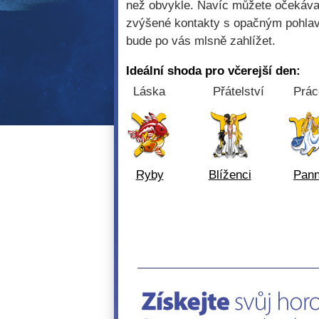
než obvykle. Navíc můžete očekáva
zvýšené kontakty s opačným pohla
bude po vás mlsně zahlížet.
Ideální shoda pro včerejší den:
Láska
Přátelství
Prác
Ryby
Blíženci
Pan