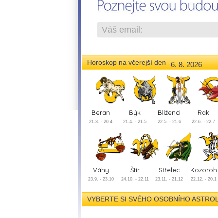
Horoskop na včerejší den
6. 8. 2026
Beran
Býk
Blíženci
Rak
21.3. - 20.4
21.4. - 21.5
22.5. - 21.6
22.6. - 22.7
Váhy
Štír
Střelec
Kozoroh
23.9. - 23.10
24.10. - 22.11
23.11. - 21.12
22.12. - 20.1
VYBERTE SI SVÉHO OSOBNÍHO ASTROLOGA 