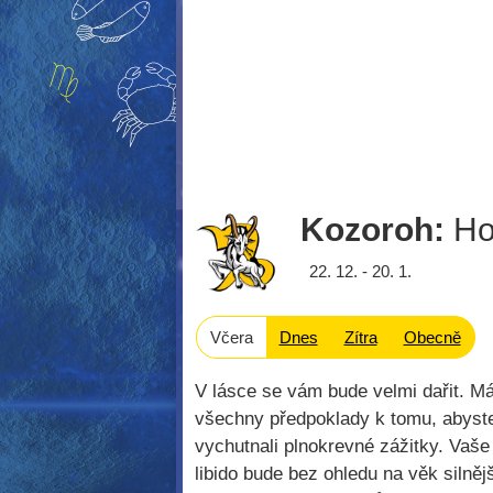
Kozoroh:
Ho
22. 12. - 20. 1.
Včera
Dnes
Zítra
Obecně
V lásce se vám bude velmi dařit. Má
všechny předpoklady k tomu, abyste
vychutnali plnokrevné zážitky. Vaše
libido bude bez ohledu na věk silněj