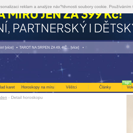
sonalizaci reklam a analýze náv?těvnosti soubory cookie. Používáním 
ce]
• TAROT NA SRPEN ZA 49,-KČ... [více]
• NEJVĚTŠÍ ROČNÍ HOROSKOP NA RO
lad karet
Horoskopy na míru
Věštci
Články
Vol
 den
- Detail horoskopu