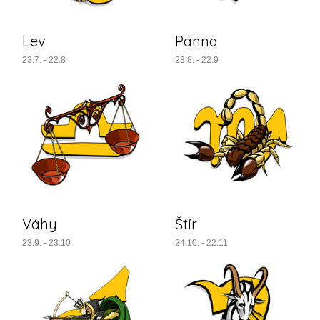
Lev
Panna
23.7. - 22.8
23.8. - 22.9
Váhy
Štír
23.9. - 23.10
24.10. - 22.11