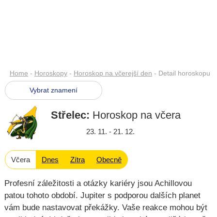
Home
-
Horoskopy
-
Horoskop na včerejší den
- Detail horoskopu
Vybrat znamení
Střelec:
Horoskop na včera
23. 11. - 21. 12.
Včera
Dnes
Zítra
Obecně
Profesní záležitosti a otázky kariéry jsou Achillovou
patou tohoto období. Jupiter s podporou dalších planet
vám bude nastavovat překážky. Vaše reakce mohou být