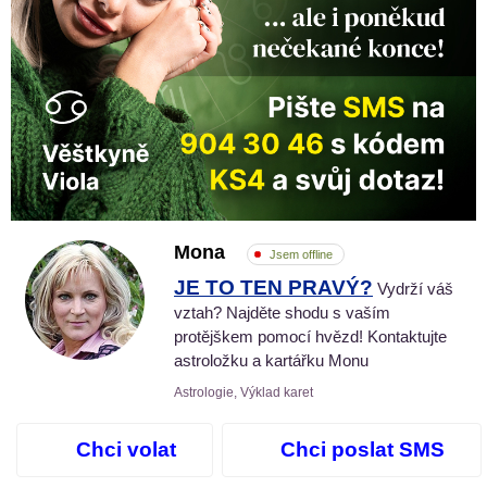
Mona
Jsem offline
JE TO TEN PRAVÝ?
Vydrží váš
vztah? Najděte shodu s vaším
protějškem pomocí hvězd! Kontaktujte
astroložku a kartářku Monu
Astrologie, Výklad karet
Chci volat
Chci poslat SMS