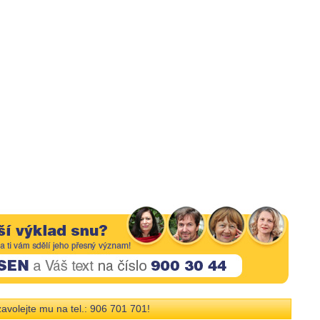
avolejte mu na tel.: 906 701 701!