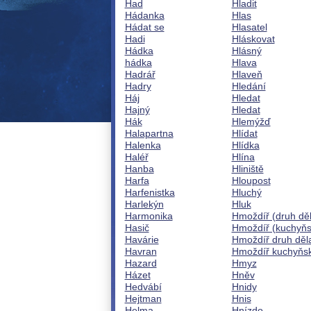
Had
Hladit
Hádanka
Hlas
Hádat se
Hlasatel
Hadi
Hláskovat
Hádka
Hlásný
hádka
Hlava
Hadrář
Hlaveň
Hadry
Hledání
Háj
Hledat
Hajný
Hledat
Hák
Hlemýžď
Halapartna
Hlídat
Halenka
Hlídka
Haléř
Hlína
Hanba
Hliniště
Harfa
Hloupost
Harfenistka
Hluchý
Harlekýn
Hluk
Harmonika
Hmoždíř (druh dě
Hasič
Hmoždíř (kuchyňs
Havárie
Hmoždíř druh děl
Havran
Hmoždíř kuchyňs
Hazard
Hmyz
Házet
Hněv
Hedvábí
Hnidy
Hejtman
Hnis
Helma
Hnízdo