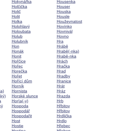
Hokynářka
Housenka
Holčička
Houser
Holič
Houska
Holit
Housle
Holka
Houževnatost
Holohlavý
Hovínko
Holoubata
Hovnivál
Holub
Hovno
Holubník
Hra
Hon
Hrábě
Honák
Hrabě(-nka)
Honit
Hrabě-nka
Hořčice
Hrách
Hořec
Hračka
Horečka
Hrad
Hořet
Hradby
Hořící dům
Hranice
Horník
Hrát
la)
Hornista
Hráz
ký)
Horské slunce
Hrazda
a
Hor|a(-y)
Hrb
ký
Hospoda
Hřbitov
Hospodář
Hřbitov
Hospodařit
Hrdlička
Host
Hrdlo
Hostie
Hřebec
Hostina
Hřeben