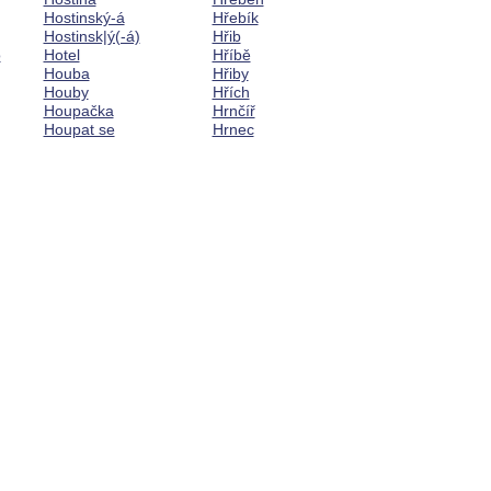
Hostinský-á
Hřebík
Hostinsk|ý(-á)
Hřib
o
Hotel
Hříbě
Houba
Hřiby
Houby
Hřích
Houpačka
Hrnčíř
Houpat se
Hrnec