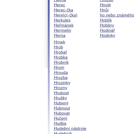
Herec
Hnojit
Herec-čka
Hnůj
Here|c(-čka)
ho nebo známéh
Herkules
Hoblík
Heřmánek
Hobliny
Hermelín
Hodinář
Herna
Hodinky
Hrnek
Hrob
Hrobař
Hrobka
Hrobník
Hrom
Hrouda
Hrozba
Hrozinky
Hrozny
Hrubost
Hrušky
Hubený
Hubnout
Hubovat
Hučení
Hudba
Hudební nástroje
Hudebník