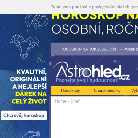
Tento web používá k poskytování služeb, per
[více]
• NEJVĚTŠÍ ROČNÍ HOROSKOP NA ROK 2026...[více]
• Volejte kartářká
Horoskopy
Charakteristiky
Výk
Home
- Snář