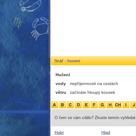
Snář - huceni
Hučení
vody
nepříjemnosti na cestách
větru
začínáte hloupý kousek
O čem se vám zdálo? Zkuste termín vyhledat 
Habr
Hlad