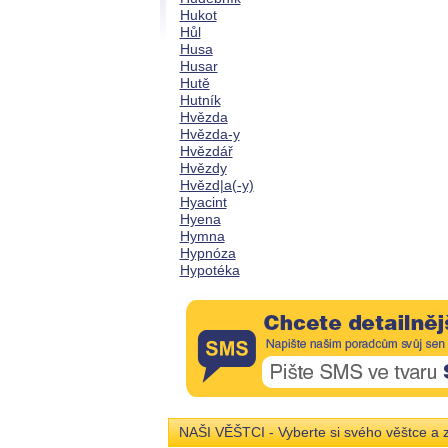
Hukot
Hůl
Husa
Husar
Hutě
Hutník
Hvězda
Hvězda-y
Hvězdář
Hvězdy
Hvězd|a(-y)
Hyacint
Hyena
Hymna
Hypnóza
Hypotéka
NAŠI VĚŠTCI - Vyberte si svého věštce a z