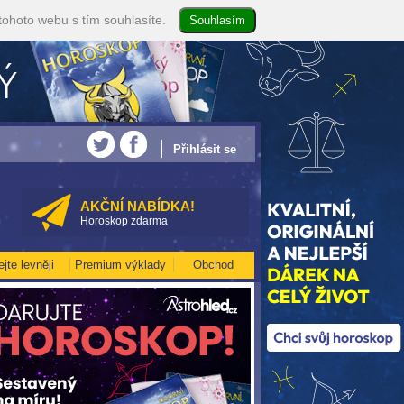
tohoto webu s tím souhlasíte.
• NEJVĚTŠÍ ROČNÍ HOROSKOP NA ROK 2026...[více]
• Volejte kartářkám levněji 
Přihlásit se
AKČNÍ NABÍDKA!
Horoskop zdarma
ejte levněji
Premium výklady
Obchod