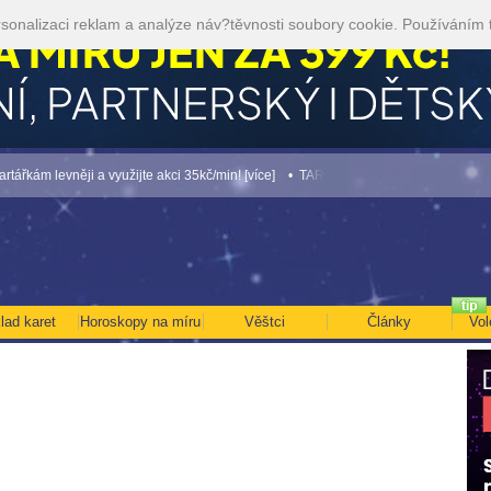
sonalizaci reklam a analýze náv?těvnosti soubory cookie. Používáním 
m levněji a využijte akci 35kč/min! [více]
• TAROT NA SRPEN ZA 49,-KČ... [více]
lad karet
Horoskopy na míru
Věštci
Články
Vol