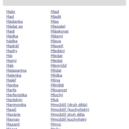
Habr
Hlad
Had
Hladit
Hádanka
Hlas
Hádat se
Hlasatel
Hadi
Hláskovat
Hádka
Hlásný
hádka
Hlava
Hadrář
Hlaveň
Hadry
Hledání
Háj
Hledat
Hajný
Hledat
Hák
Hlemýžď
Halapartna
Hlídat
Halenka
Hlídka
Haléř
Hlína
Hanba
Hliniště
Harfa
Hloupost
Harfenistka
Hluchý
Harlekýn
Hluk
Harmonika
Hmoždíř (druh děla)
Hasič
Hmoždíř (kuchyňský)
Havárie
Hmoždíř druh děla
Havran
Hmoždíř kuchyňský
Hazard
Hmyz