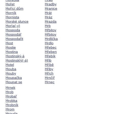
Hořet
Hradby
Hořící dům
Hranice
Horník
Hrát
Hornista
Hráz
Horské slunce
Hrazda
Hor|a(-y)
Hrb
Hospoda
Hřbitov
Hospodář
Hřbitov
Hospodařit
Hrdlička
Host
Hrdlo
Hostie
Hřebec
Hostina
Hřeben
Hostinský-á
Hřebík
Hostinsk|ý(-á)
Hřib
Hotel
Hříbě
Houba
Hřiby
Houby
Hřích
Houpačka
Hrnčíř
Houpat se
Hrnec
Hrnek
Hrob
Hrobař
Hrobka
Hrobník
Hrom
Hrouda