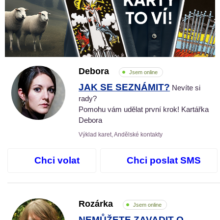
Debora
Jsem online
JAK SE SEZNÁMIT?
Nevíte si
rady?
Pomohu vám udělat první krok! Kartářka
Debora
Výklad karet, Andělské kontakty
Chci volat
Chci poslat SMS
Rozárka
Jsem online
NEMŮŽETE ZAVADIT O