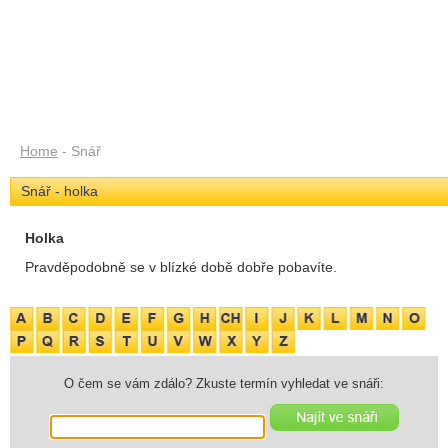
Home
- Snář
Snář - holka
Holka
Pravděpodobně se v blízké době dobře pobavíte.
O čem se vám zdálo? Zkuste termín vyhledat ve snáři: