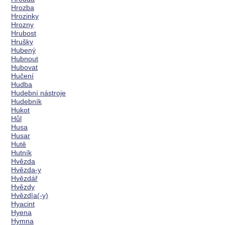
Hrozba
Hrozinky
Hrozny
Hrubost
Hrušky
Hubený
Hubnout
Hubovat
Hučení
Hudba
Hudební nástroje
Hudebník
Hukot
Hůl
Husa
Husar
Hutě
Hutník
Hvězda
Hvězda-y
Hvězdář
Hvězdy
Hvězd|a(-y)
Hyacint
Hyena
Hymna