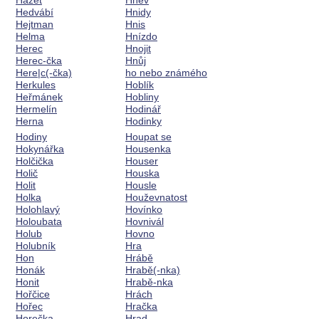
Házet
Hněv
Hedvábí
Hnidy
Hejtman
Hnis
Helma
Hnízdo
Herec
Hnojit
Herec-čka
Hnůj
Here|c(-čka)
ho nebo známého
Herkules
Hoblík
Heřmánek
Hobliny
Hermelín
Hodinář
Herna
Hodinky
Hodiny
Houpat se
Hokynářka
Housenka
Holčička
Houser
Holič
Houska
Holit
Housle
Holka
Houževnatost
Holohlavý
Hovínko
Holoubata
Hovnivál
Holub
Hovno
Holubník
Hra
Hon
Hrábě
Honák
Hrabě(-nka)
Honit
Hrabě-nka
Hořčice
Hrách
Hořec
Hračka
Horečka
Hrad