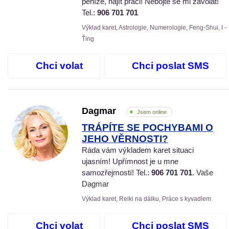
peníze, najít práci! Nebojte se mi zavolat!
Tel.:
906 701 701
Výklad karet, Astrologie, Numerologie, Feng-Shui, I -
Ťing
Chci volat
Chci poslat SMS
Dagmar
Jsem online
TRÁPÍTE SE POCHYBAMI O
JEHO VĚRNOSTI?
Ráda vám výkladem karet situaci
ujasním! Upřímnost je u mne
samozřejmostí! Tel.:
906 701 701
. Vaše
Dagmar
Výklad karet, Reiki na dálku, Práce s kyvadlem
Chci volat
Chci poslat SMS