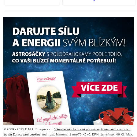
© 2009 - 2025 E.M.A. Europe s.r.o.
Všeobecné obchodní podmínky
Zpracování osobních
údajů
Zpracování cookies
, tech. zaj. Materna, 1 min/70 Kč vč. DPH, 1sms/max. 46 Kč, Max.