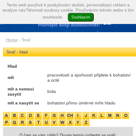
Tento web používá k poskytování služeb, personalizaci reklam a
analýze náv?těvnosti soubory cookie. Používáním tohoto webu s tím
souhlasíte.
Home
- Snář
Snář - hlad
Hlad
pracovitostí a spořivostí přijdete k bohatství
mít
a úctě
mít a nemoci
bída
zasytit
mít a nasytit se
bohatství přímo úměrné míře hladu
O čem se vám zdálo? Zkuste termín vyhledat ve snáři: