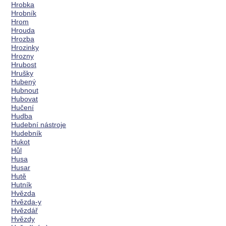
Hrobka
Hrobník
Hrom
Hrouda
Hrozba
Hrozinky
Hrozny
Hrubost
Hrušky
Hubený
Hubnout
Hubovat
Hučení
Hudba
Hudební nástroje
Hudebník
Hukot
Hůl
Husa
Husar
Hutě
Hutník
Hvězda
Hvězda-y
Hvězdář
Hvězdy