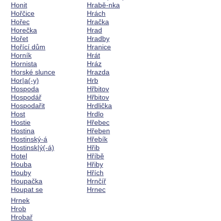
Honit
Hrabě-nka
Hořčice
Hrách
Hořec
Hračka
Horečka
Hrad
Hořet
Hradby
Hořící dům
Hranice
Horník
Hrát
Hornista
Hráz
Horské slunce
Hrazda
Hor|a(-y)
Hrb
Hospoda
Hřbitov
Hospodář
Hřbitov
Hospodařit
Hrdlička
Host
Hrdlo
Hostie
Hřebec
Hostina
Hřeben
Hostinský-á
Hřebík
Hostinsk|ý(-á)
Hřib
Hotel
Hříbě
Houba
Hřiby
Houby
Hřích
Houpačka
Hrnčíř
Houpat se
Hrnec
Hrnek
Hrob
Hrobař