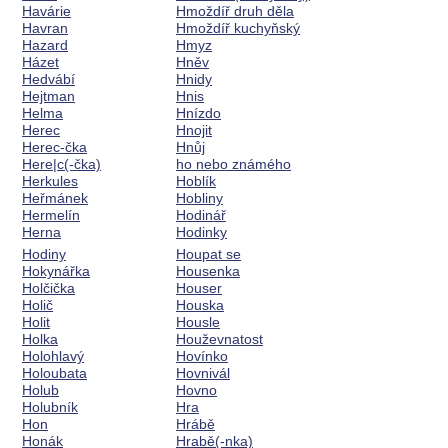
Havárie
Hmoždíř druh děla
Havran
Hmoždíř kuchyňský
Hazard
Hmyz
Házet
Hněv
Hedvábí
Hnidy
Hejtman
Hnis
Helma
Hnízdo
Herec
Hnojit
Herec-čka
Hnůj
Here|c(-čka)
ho nebo známého
Herkules
Hoblík
Heřmánek
Hobliny
Hermelín
Hodinář
Herna
Hodinky
Hodiny
Houpat se
Hokynářka
Housenka
Holčička
Houser
Holič
Houska
Holit
Housle
Holka
Houževnatost
Holohlavý
Hovínko
Holoubata
Hovnivál
Holub
Hovno
Holubník
Hra
Hon
Hrábě
Honák
Hrabě(-nka)