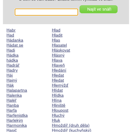
Habr
Hlad
Had
Hladit
Hádanka
Hlas
Hádat se
Hlasatel
Hadi
Hláskovat
Hádka
Hlásný
hádka
Hlava
Hadrář
Hlaveň
Hadry
Hledání
Háj
Hledat
Hajný
Hledat
Hák
Hlemýžď
Halapartna
Hlídat
Halenka
Hlídka
Haléř
Hlína
Hanba
Hliniště
Harfa
Hloupost
Harfenistka
Hluchý
Harlekýn
Hluk
Harmonika
Hmoždíř (druh děla)
Hasič
Hmoždíř (kuchyňský)