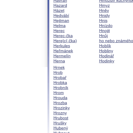
Havran
Hmoždíř kuchyňs
Hazard
Hmyz
Házet
Hněv
Hedvábí
Hnidy
Hejtman
Hnis
Helma
Hnízdo
Herec
Hnojit
Herec-čka
Hnůj
Here|c(-čka)
ho nebo známéh
Herkules
Hoblík
Heřmánek
Hobliny
Hermelín
Hodinář
Herna
Hodinky
Hrnek
Hrob
Hrobař
Hrobka
Hrobník
Hrom
Hrouda
Hrozba
Hrozinky
Hrozny
Hrubost
Hrušky
Hubený