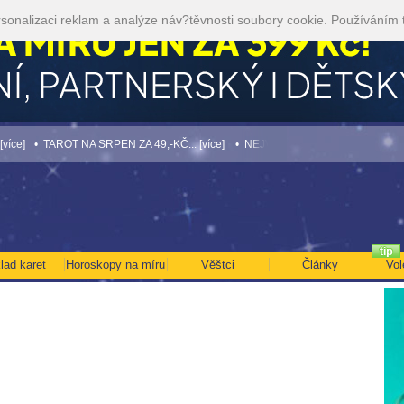
sonalizaci reklam a analýze náv?těvnosti soubory cookie. Používáním 
• TAROT NA SRPEN ZA 49,-KČ... [více]
• NEJVĚTŠÍ ROČNÍ HOROSKOP NA ROK 2
lad karet
Horoskopy na míru
Věštci
Články
Vol