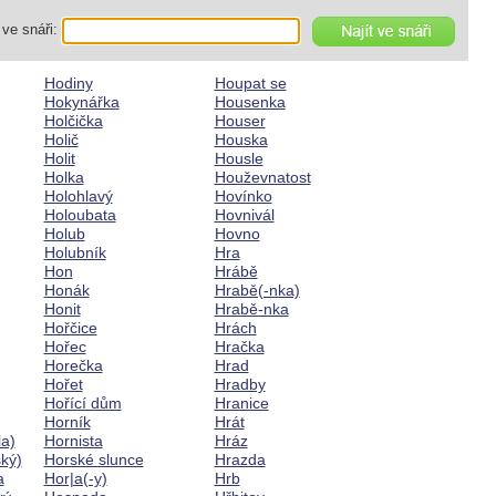
ve snáři:
Hodiny
Houpat se
Hokynářka
Housenka
Holčička
Houser
Holič
Houska
Holit
Housle
Holka
Houževnatost
Holohlavý
Hovínko
Holoubata
Hovnivál
Holub
Hovno
Holubník
Hra
Hon
Hrábě
Honák
Hrabě(-nka)
Honit
Hrabě-nka
Hořčice
Hrách
Hořec
Hračka
Horečka
Hrad
Hořet
Hradby
Hořící dům
Hranice
Horník
Hrát
la)
Hornista
Hráz
ký)
Horské slunce
Hrazda
a
Hor|a(-y)
Hrb