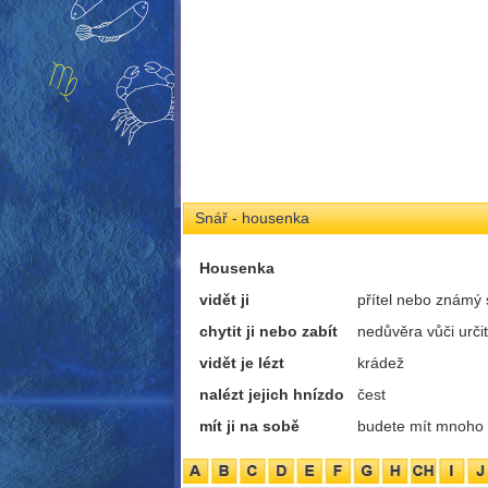
Snář - housenka
Housenka
vidět ji
přítel nebo známý 
chytit ji nebo zabít
nedůvěra vůči urči
vidět je lézt
krádež
nalézt jejich hnízdo
čest
mít ji na sobě
budete mít mnoho 