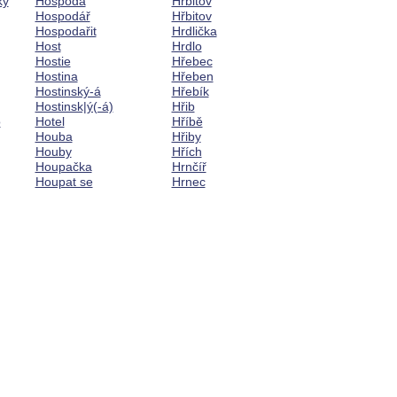
ký
Hospoda
Hřbitov
Hospodář
Hřbitov
Hospodařit
Hrdlička
Host
Hrdlo
Hostie
Hřebec
Hostina
Hřeben
Hostinský-á
Hřebík
Hostinsk|ý(-á)
Hřib
o
Hotel
Hříbě
Houba
Hřiby
Houby
Hřích
Houpačka
Hrnčíř
Houpat se
Hrnec