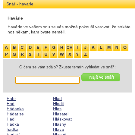
Snář - havarie
Havárie
Havárie ve vašem snu se vás možná pokouší varovat, že strkáte
nos někam, kam byste neměli.
O čem se vám zdálo? Zkuste termín vyhledat ve snáři:
Habr
Hlad
Had
Hladit
Hádanka
Hlas
Hádat se
Hlasatel
Hadi
Hláskovat
Hádka
Hlásný
hádka
Hlava
Hadrář
Hlaveň