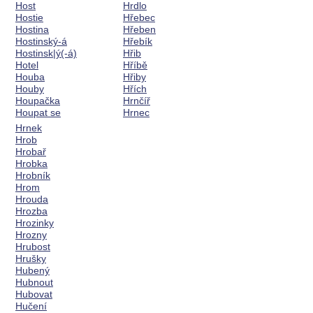
Host
Hrdlo
Hostie
Hřebec
Hostina
Hřeben
Hostinský-á
Hřebík
Hostinsk|ý(-á)
Hřib
Hotel
Hříbě
Houba
Hřiby
Houby
Hřích
Houpačka
Hrnčíř
Houpat se
Hrnec
Hrnek
Hrob
Hrobař
Hrobka
Hrobník
Hrom
Hrouda
Hrozba
Hrozinky
Hrozny
Hrubost
Hrušky
Hubený
Hubnout
Hubovat
Hučení