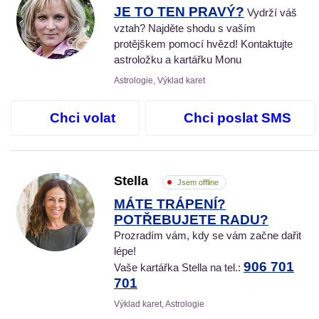
JE TO TEN PRAVÝ?
Vydrží váš
vztah? Najděte shodu s vaším
protějškem pomocí hvězd! Kontaktujte
astroložku a kartářku Monu
Astrologie, Výklad karet
Chci volat
Chci poslat SMS
Stella
Jsem offline
MÁTE TRÁPENÍ?
POTŘEBUJETE RADU?
Prozradím vám, kdy se vám začne dařit
lépe!
906 701
Vaše kartářka Stella na tel.:
701
Výklad karet, Astrologie