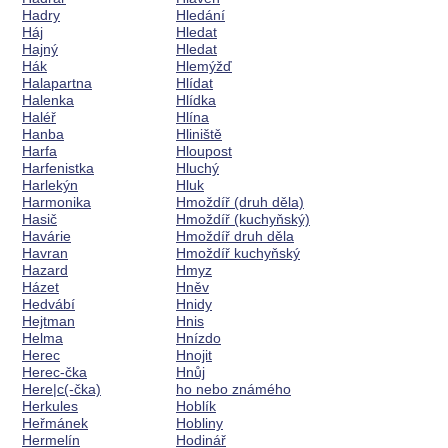
Hadry
Hledání
Háj
Hledat
Hajný
Hledat
Hák
Hlemýžď
Halapartna
Hlídat
Halenka
Hlídka
Haléř
Hlína
Hanba
Hliniště
Harfa
Hloupost
Harfenistka
Hluchý
Harlekýn
Hluk
Harmonika
Hmoždíř (druh děla)
Hasič
Hmoždíř (kuchyňský)
Havárie
Hmoždíř druh děla
Havran
Hmoždíř kuchyňský
Hazard
Hmyz
Házet
Hněv
Hedvábí
Hnidy
Hejtman
Hnis
Helma
Hnízdo
Herec
Hnojit
Herec-čka
Hnůj
Here|c(-čka)
ho nebo známého
Herkules
Hoblík
Heřmánek
Hobliny
Hermelín
Hodinář