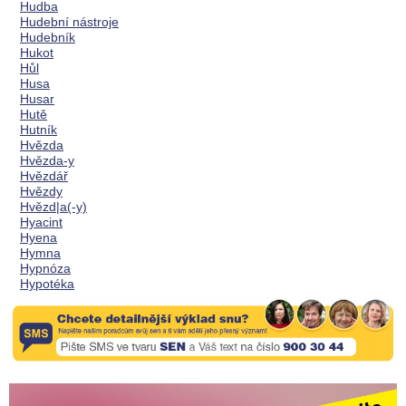
Hudba
Hudební nástroje
Hudebník
Hukot
Hůl
Husa
Husar
Hutě
Hutník
Hvězda
Hvězda-y
Hvězdář
Hvězdy
Hvězd|a(-y)
Hyacint
Hyena
Hymna
Hypnóza
Hypotéka