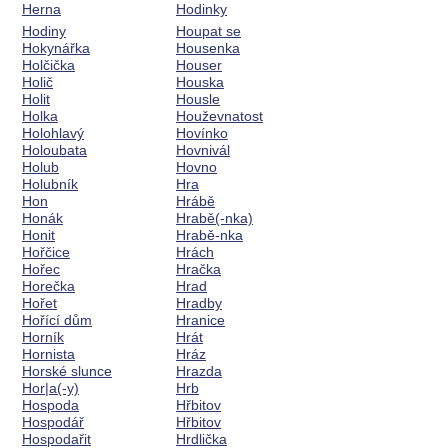
Herna
Hodinky
Hodiny
Houpat se
Hokynářka
Housenka
Holčička
Houser
Holič
Houska
Holit
Housle
Holka
Houževnatost
Holohlavý
Hovínko
Holoubata
Hovnivál
Holub
Hovno
Holubník
Hra
Hon
Hrábě
Honák
Hrabě(-nka)
Honit
Hrabě-nka
Hořčice
Hrách
Hořec
Hračka
Horečka
Hrad
Hořet
Hradby
Hořící dům
Hranice
Horník
Hrát
Hornista
Hráz
Horské slunce
Hrazda
Hor|a(-y)
Hrb
Hospoda
Hřbitov
Hospodář
Hřbitov
Hospodařit
Hrdlička