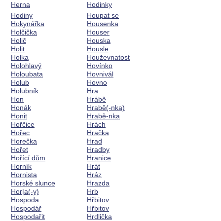
Herna
Hodinky
Hodiny
Houpat se
Hokynářka
Housenka
Holčička
Houser
Holič
Houska
Holit
Housle
Holka
Houževnatost
Holohlavý
Hovínko
Holoubata
Hovnivál
Holub
Hovno
Holubník
Hra
Hon
Hrábě
Honák
Hrabě(-nka)
Honit
Hrabě-nka
Hořčice
Hrách
Hořec
Hračka
Horečka
Hrad
Hořet
Hradby
Hořící dům
Hranice
Horník
Hrát
Hornista
Hráz
Horské slunce
Hrazda
Hor|a(-y)
Hrb
Hospoda
Hřbitov
Hospodář
Hřbitov
Hospodařit
Hrdlička