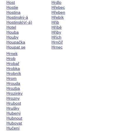
Host
Hrdlo
Hostie
Hřebec
Hostina
Hřeben
Hostinský-á
Hřebík
Hostinsk|ý(-á)
Hřib
Hotel
Hříbě
Houba
Hřiby
Houby
Hřích
Houpačka
Hrnčíř
Houpat se
Hrnec
Hrnek
Hrob
Hrobař
Hrobka
Hrobník
Hrom
Hrouda
Hrozba
Hrozinky
Hrozny
Hrubost
Hrušky
Hubený
Hubnout
Hubovat
Hučení