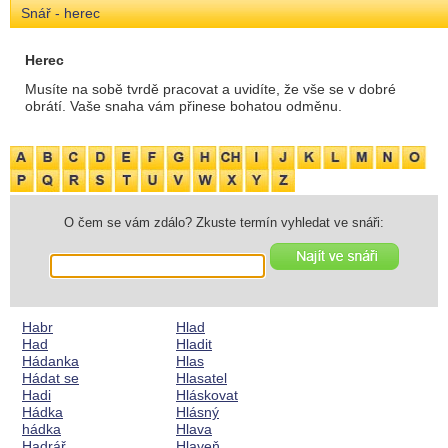
Snář - herec
Herec
Musíte na sobě tvrdě pracovat a uvidíte, že vše se v dobré
obrátí. Vaše snaha vám přinese bohatou odměnu.
O čem se vám zdálo? Zkuste termín vyhledat ve snáři:
Habr
Hlad
Had
Hladit
Hádanka
Hlas
Hádat se
Hlasatel
Hadi
Hláskovat
Hádka
Hlásný
hádka
Hlava
Hadrář
Hlaveň