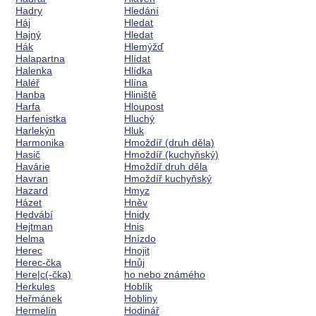
Hadry
Hledání
Háj
Hledat
Hajný
Hledat
Hák
Hlemýžď
Halapartna
Hlídat
Halenka
Hlídka
Haléř
Hlína
Hanba
Hliniště
Harfa
Hloupost
Harfenistka
Hluchý
Harlekýn
Hluk
Harmonika
Hmoždíř (druh děla)
Hasič
Hmoždíř (kuchyňský)
Havárie
Hmoždíř druh děla
Havran
Hmoždíř kuchyňský
Hazard
Hmyz
Házet
Hněv
Hedvábí
Hnidy
Hejtman
Hnis
Helma
Hnízdo
Herec
Hnojit
Herec-čka
Hnůj
Here|c(-čka)
ho nebo známého
Herkules
Hoblík
Heřmánek
Hobliny
Hermelín
Hodinář