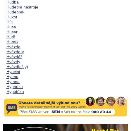
Hudba
Hudební nástroje
Hudebník
Hukot
Hůl
Husa
Husar
Hutě
Hutník
Hvězda
Hvězda-y
Hvězdář
Hvězdy
Hvězd|a(-y)
Hyacint
Hyena
Hymna
Hypnóza
Hypotéka