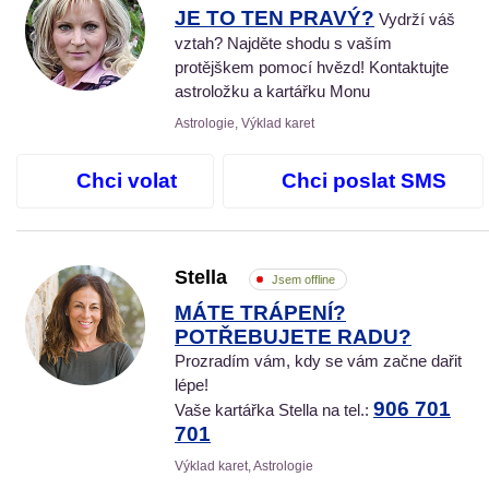
JE TO TEN PRAVÝ?
Vydrží váš
vztah? Najděte shodu s vaším
protějškem pomocí hvězd! Kontaktujte
astroložku a kartářku Monu
Astrologie, Výklad karet
Chci volat
Chci poslat SMS
Stella
Jsem offline
MÁTE TRÁPENÍ?
POTŘEBUJETE RADU?
Prozradím vám, kdy se vám začne dařit
lépe!
906 701
Vaše kartářka Stella na tel.:
701
Výklad karet, Astrologie