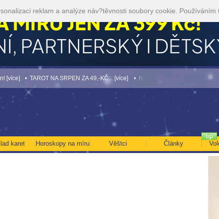
sonalizaci reklam a analýze náv?těvnosti soubory cookie. Používáním 
]
• TAROT NA SRPEN ZA 49,-KČ... [více]
• NEJVĚTŠÍ ROČNÍ HOROSKOP NA ROK 
lad karet
Horoskopy na míru
Věštci
Články
Vol