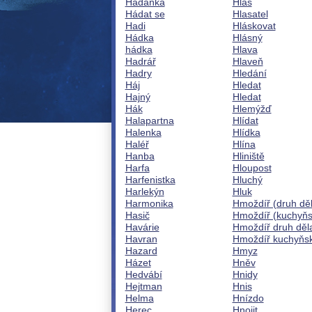
Hádanka
Hlas
Hádat se
Hlasatel
Hadi
Hláskovat
Hádka
Hlásný
hádka
Hlava
Hadrář
Hlaveň
Hadry
Hledání
Háj
Hledat
Hajný
Hledat
Hák
Hlemýžď
Halapartna
Hlídat
Halenka
Hlídka
Haléř
Hlína
Hanba
Hliniště
Harfa
Hloupost
Harfenistka
Hluchý
Harlekýn
Hluk
Harmonika
Hmoždíř (druh dě
Hasič
Hmoždíř (kuchyňs
Havárie
Hmoždíř druh děl
Havran
Hmoždíř kuchyňs
Hazard
Hmyz
Házet
Hněv
Hedvábí
Hnidy
Hejtman
Hnis
Helma
Hnízdo
Herec
Hnojit