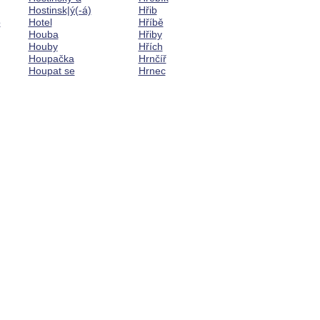
Hostinsk|ý(-á)
Hřib
o
Hotel
Hříbě
Houba
Hřiby
Houby
Hřích
Houpačka
Hrnčíř
Houpat se
Hrnec