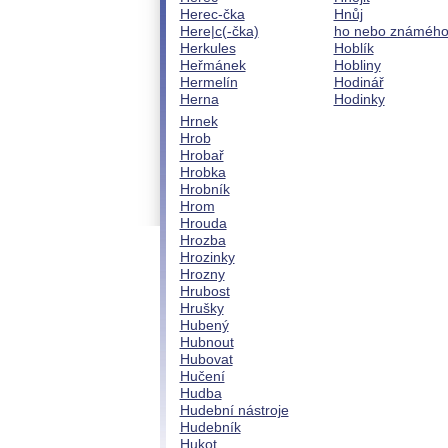
Herec-čka
Hnůj
Here|c(-čka)
ho nebo známéh
Herkules
Hoblík
Heřmánek
Hobliny
Hermelín
Hodinář
Herna
Hodinky
Hrnek
Hrob
Hrobař
Hrobka
Hrobník
Hrom
Hrouda
Hrozba
Hrozinky
Hrozny
Hrubost
Hrušky
Hubený
Hubnout
Hubovat
Hučení
Hudba
Hudební nástroje
Hudebník
Hukot