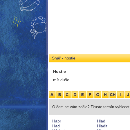
Snář - hostie
Hostie
mír duše
O čem se vám zdálo? Zkuste termín vyhledat 
Habr
Hlad
Had
Hladit