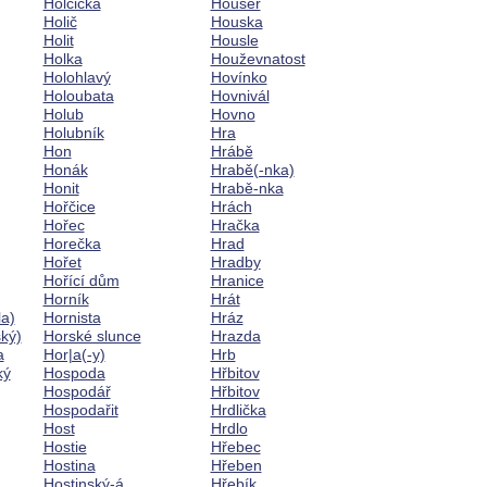
Holčička
Houser
Holič
Houska
Holit
Housle
Holka
Houževnatost
Holohlavý
Hovínko
Holoubata
Hovnivál
Holub
Hovno
Holubník
Hra
Hon
Hrábě
Honák
Hrabě(-nka)
Honit
Hrabě-nka
Hořčice
Hrách
Hořec
Hračka
Horečka
Hrad
Hořet
Hradby
Hořící dům
Hranice
Horník
Hrát
la)
Hornista
Hráz
ký)
Horské slunce
Hrazda
a
Hor|a(-y)
Hrb
ký
Hospoda
Hřbitov
Hospodář
Hřbitov
Hospodařit
Hrdlička
Host
Hrdlo
Hostie
Hřebec
Hostina
Hřeben
Hostinský-á
Hřebík