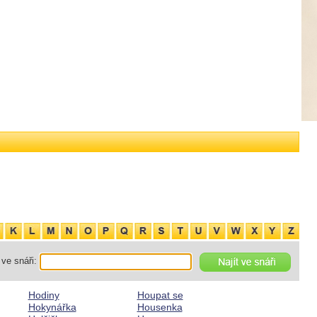
ve snáři:
Hodiny
Houpat se
Hokynářka
Housenka