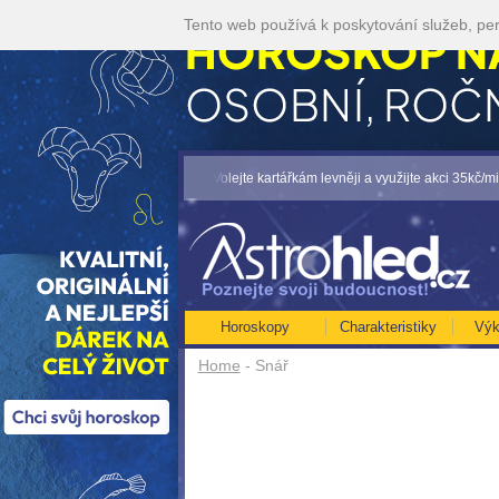
Tento web používá k poskytování služeb, per
 NA ROK 2026...[více]
• Volejte kartářkám levněji a využijte akci 35kč/min! [více
Horoskopy
Charakteristiky
Výk
Home
- Snář