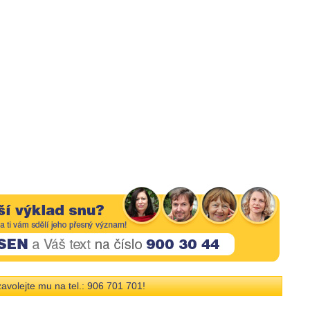
avolejte mu na tel.: 906 701 701!