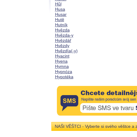
Hůl
Husa
Husar
Hutě
Hutník
Hvězda
Hvězda-y
Hvězdář
Hvězdy
Hvězd|a(-y)
Hyacint
Hyena
Hymna
Hypnóza
Hypotéka
NAŠI VĚŠTCI - Vyberte si svého věštce a z