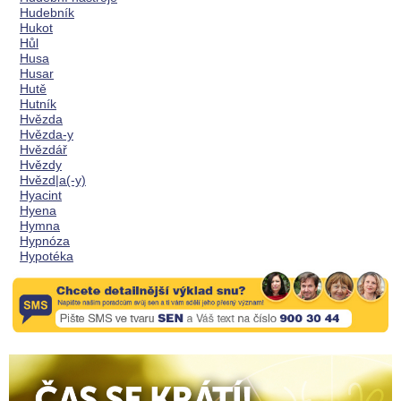
Hudebník
Hukot
Hůl
Husa
Husar
Hutě
Hutník
Hvězda
Hvězda-y
Hvězdář
Hvězdy
Hvězd|a(-y)
Hyacint
Hyena
Hymna
Hypnóza
Hypotéka