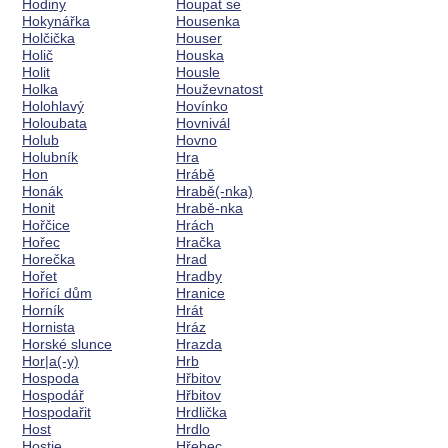
Hodiny
Houpat se
Hokynářka
Housenka
Holčička
Houser
Holič
Houska
Holit
Housle
Holka
Houževnatost
Holohlavý
Hovínko
Holoubata
Hovnivál
Holub
Hovno
Holubník
Hra
Hon
Hrábě
Honák
Hrabě(-nka)
Honit
Hrabě-nka
Hořčice
Hrách
Hořec
Hračka
Horečka
Hrad
Hořet
Hradby
Hořící dům
Hranice
Horník
Hrát
Hornista
Hráz
Horské slunce
Hrazda
Hor|a(-y)
Hrb
Hospoda
Hřbitov
Hospodář
Hřbitov
Hospodařit
Hrdlička
Host
Hrdlo
Hostie
Hřebec