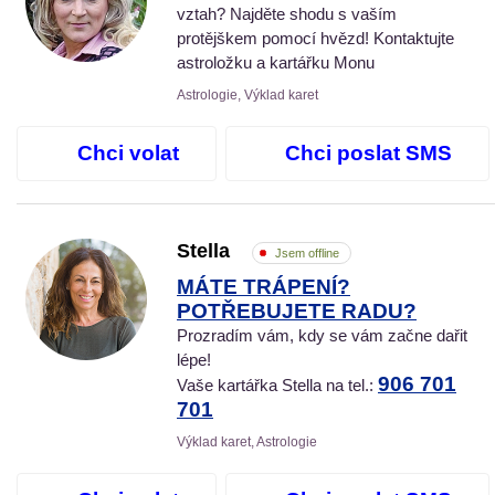
vztah? Najděte shodu s vaším
protějškem pomocí hvězd! Kontaktujte
astroložku a kartářku Monu
Astrologie, Výklad karet
Chci volat
Chci poslat SMS
Stella
Jsem offline
MÁTE TRÁPENÍ?
POTŘEBUJETE RADU?
Prozradím vám, kdy se vám začne dařit
lépe!
906 701
Vaše kartářka Stella na tel.:
701
Výklad karet, Astrologie