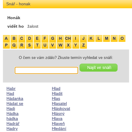
Snář - honak
Honák
vidět ho
žalost
O čem se vám zdálo? Zkuste termín vyhledat ve snáři:
Habr
Hlad
Had
Hladit
Hádanka
Hlas
Hádat se
Hlasatel
Hadi
Hláskovat
Hádka
Hlásný
hádka
Hlava
Hadrář
Hlaveň
Hadry
Hledání