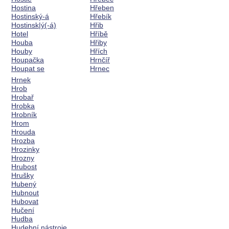
Hostina
Hřeben
Hostinský-á
Hřebík
Hostinsk|ý(-á)
Hřib
Hotel
Hříbě
Houba
Hřiby
Houby
Hřích
Houpačka
Hrnčíř
Houpat se
Hrnec
Hrnek
Hrob
Hrobař
Hrobka
Hrobník
Hrom
Hrouda
Hrozba
Hrozinky
Hrozny
Hrubost
Hrušky
Hubený
Hubnout
Hubovat
Hučení
Hudba
Hudební nástroje