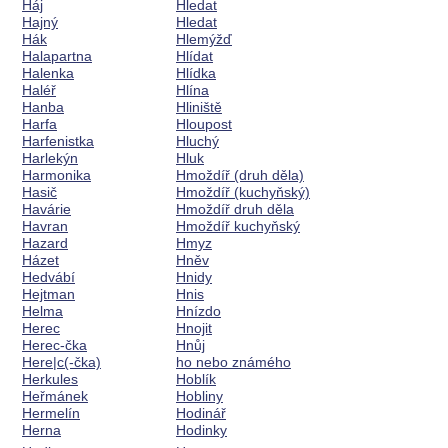
Háj
Hledat
Hajný
Hledat
Hák
Hlemýžď
Halapartna
Hlídat
Halenka
Hlídka
Haléř
Hlína
Hanba
Hliniště
Harfa
Hloupost
Harfenistka
Hluchý
Harlekýn
Hluk
Harmonika
Hmoždíř (druh děla)
Hasič
Hmoždíř (kuchyňský)
Havárie
Hmoždíř druh děla
Havran
Hmoždíř kuchyňský
Hazard
Hmyz
Házet
Hněv
Hedvábí
Hnidy
Hejtman
Hnis
Helma
Hnízdo
Herec
Hnojit
Herec-čka
Hnůj
Here|c(-čka)
ho nebo známého
Herkules
Hoblík
Heřmánek
Hobliny
Hermelín
Hodinář
Herna
Hodinky