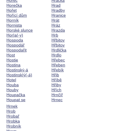
Hořec
Hračka
Horečka
Hrad
Hořet
Hradby
Hořící dům
Hranice
Horník
Hrát
Hornista
Hráz
Horské slunce
Hrazda
Hor|a(-y)
Hrb
Hospoda
Hřbitov
Hospodář
Hřbitov
Hospodařit
Hrdlička
Host
Hrdlo
Hostie
Hřebec
Hostina
Hřeben
Hostinský-á
Hřebík
Hostinsk|ý(-á)
Hřib
Hotel
Hříbě
Houba
Hřiby
Houby
Hřích
Houpačka
Hrnčíř
Houpat se
Hrnec
Hrnek
Hrob
Hrobař
Hrobka
Hrobník