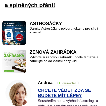
a splněných přání!
ASTROSÁČKY
Darujte Astrosáčky s polodrahokamy pro sílu i
energii!
ZENOVÁ ZAHRÁDKA
Vytvořte si zenovou zahrádku podle fantazie a
zamilujte se do vlastní oázy klidu!
Andrea
Jsem online
CHCETE VĚDĚT ZDA SE
BUDETE MÍT LÉPE?
Soustředím se na východní astrologii a
ráda vám pomohu zachránit váš vztah,