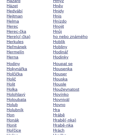
Hazard
Hmyz
Házet
Hněv
Hedvábí
Hnidy
Hejtman
Hnis
Helma
Hnízdo
Herec
Hnojit
Herec-čka
Hnůj
Here|c(-čka)
ho nebo známého
Herkules
Hoblík
Heřmánek
Hobliny
Hermelín
Hodinář
Herna
Hodinky
Hodiny
Houpat se
Hokynářka
Housenka
Holčička
Houser
Holič
Houska
Holit
Housle
Holka
Houževnatost
Holohlavý
Hovínko
Holoubata
Hovnivál
Holub
Hovno
Holubník
Hra
Hon
Hrábě
Honák
Hrabě(-nka)
Honit
Hrabě-nka
Hořčice
Hrách