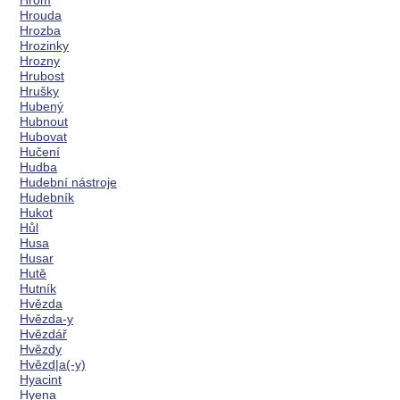
Hrom
Hrouda
Hrozba
Hrozinky
Hrozny
Hrubost
Hrušky
Hubený
Hubnout
Hubovat
Hučení
Hudba
Hudební nástroje
Hudebník
Hukot
Hůl
Husa
Husar
Hutě
Hutník
Hvězda
Hvězda-y
Hvězdář
Hvězdy
Hvězd|a(-y)
Hyacint
Hyena