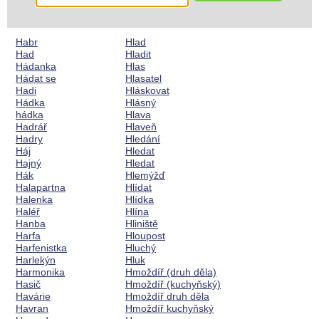
Habr
Hlad
Had
Hladit
Hádanka
Hlas
Hádat se
Hlasatel
Hadi
Hláskovat
Hádka
Hlásný
hádka
Hlava
Hadrář
Hlaveň
Hadry
Hledání
Háj
Hledat
Hajný
Hledat
Hák
Hlemýžď
Halapartna
Hlídat
Halenka
Hlídka
Haléř
Hlína
Hanba
Hliniště
Harfa
Hloupost
Harfenistka
Hluchý
Harlekýn
Hluk
Harmonika
Hmoždíř (druh děla)
Hasič
Hmoždíř (kuchyňský)
Havárie
Hmoždíř druh děla
Havran
Hmoždíř kuchyňský