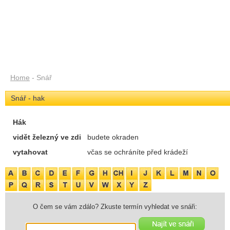
Home
- Snář
Snář - hak
Hák
vidět železný ve zdi
budete okraden
vytahovat
včas se ochráníte před krádeží
O čem se vám zdálo? Zkuste termín vyhledat ve snáři: