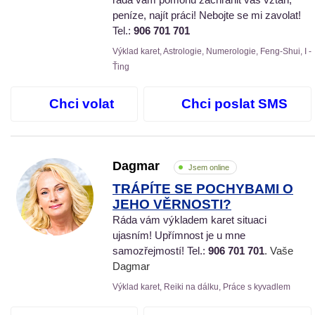
peníze, najít práci! Nebojte se mi zavolat!
Tel.:
906 701 701
Výklad karet, Astrologie, Numerologie, Feng-Shui, I -
Ťing
Chci volat
Chci poslat SMS
Dagmar
Jsem online
TRÁPÍTE SE POCHYBAMI O
JEHO VĚRNOSTI?
Ráda vám výkladem karet situaci
ujasním! Upřímnost je u mne
samozřejmostí! Tel.:
906 701 701
. Vaše
Dagmar
Výklad karet, Reiki na dálku, Práce s kyvadlem