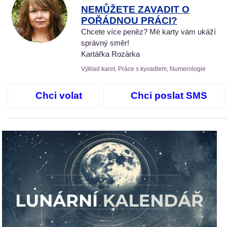
NEMŮŽETE ZAVADIT O
POŘÁDNOU PRÁCI?
Chcete více peněz? Mé karty vám ukáží
správný směr!
Kartářka Rozárka
Výklad karet, Práce s kyvadlem, Numerologie
Chci volat
Chci poslat SMS