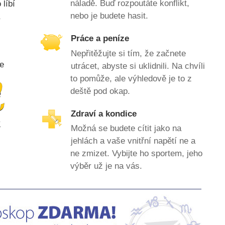
náladě. Buď rozpoutáte konflikt,
líbí
nebo je budete hasit.
Práce a peníze
Nepřitěžujte si tím, že začnete
e
utrácet, abyste si uklidnili. Na chvíli
to pomůže, ale výhledově je to z
deště pod okap.
Zdraví a kondice
v
Možná se budete cítit jako na
jehlách a vaše vnitřní napětí ne a
ne zmizet. Vybijte ho sportem, jeho
výběr už je na vás.