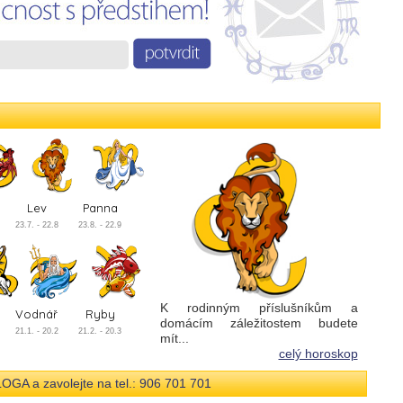
Lev
Panna
23.7. - 22.8
23.8. - 22.9
K rodinným příslušníkům a
Vodnář
Ryby
domácím záležitostem budete
21.1. - 20.2
21.2. - 20.3
mít...
celý horoskop
a zavolejte na tel.: 906 701 701