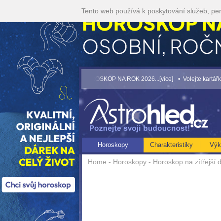
Tento web používá k poskytování služeb, per
e]
• NEJVĚTŠÍ ROČNÍ HOROSKOP NA ROK 2026...[více]
• Volejte kartářkám lev
Horoskopy
Charakteristiky
Výk
Home
-
Horoskopy
-
Horoskop na zítřejší 