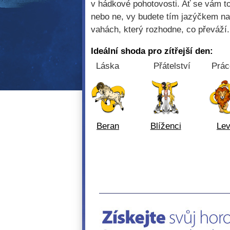
v hádkové pohotovosti. Ať se vám to 
nebo ne, vy budete tím jazýčkem na
vahách, který rozhodne, co převáží.
Ideální shoda pro zítřejší den:
Láska
Přátelství
Prác
Beran
Blíženci
Le