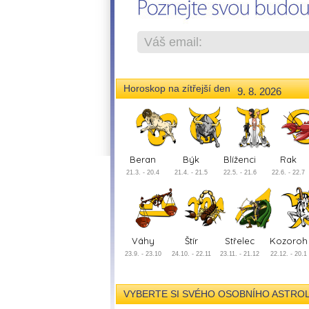
Horoskop na zítřejší den
9. 8. 2026
Beran
Býk
Blíženci
Rak
21.3. - 20.4
21.4. - 21.5
22.5. - 21.6
22.6. - 22.7
Váhy
Štír
Střelec
Kozoroh
23.9. - 23.10
24.10. - 22.11
23.11. - 21.12
22.12. - 20.1
VYBERTE SI SVÉHO OSOBNÍHO ASTROLOGA 