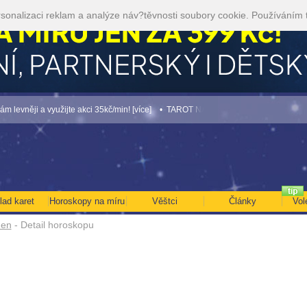
sonalizaci reklam a analýze náv?těvnosti soubory cookie. Používáním 
něji a využijte akci 35kč/min! [více]
• TAROT NA SRPEN ZA 49,-KČ... [více]
• NE
lad karet
Horoskopy na míru
Věštci
Články
Vol
den
- Detail horoskopu