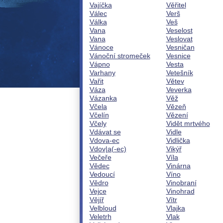
Vajíčka
Věřitel
Válec
Verš
Válka
Veš
Vana
Veselost
Vana
Veslovat
Vánoce
Vesničan
Vánoční stromeček
Vesnice
Vápno
Vesta
Varhany
Vetešník
Vařit
Větev
Váza
Veverka
Vázanka
Věž
Včela
Vězeň
Včelín
Vězení
Včely
Vidět mrtvého
Vdávat se
Vidle
Vdova-ec
Vidlička
Vdov|a(-ec)
Vikýř
Večeře
Víla
Vědec
Vinárna
Vedoucí
Víno
Vědro
Vinobraní
Vejce
Vinohrad
Vějíř
Vítr
Velbloud
Vlajka
Veletrh
Vlak