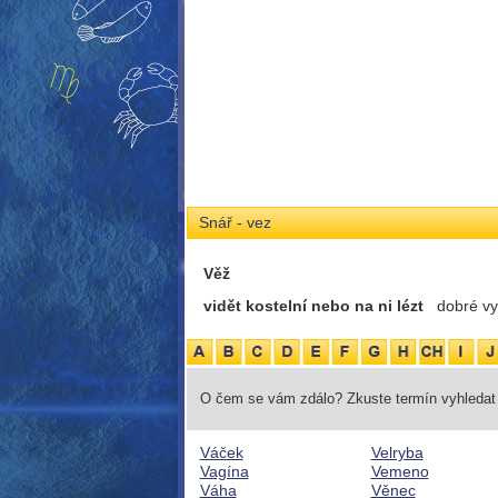
Snář - vez
Věž
vidět kostelní nebo na ni lézt
dobré vy
O čem se vám zdálo? Zkuste termín vyhledat 
Váček
Velryba
Vagína
Vemeno
Váha
Věnec