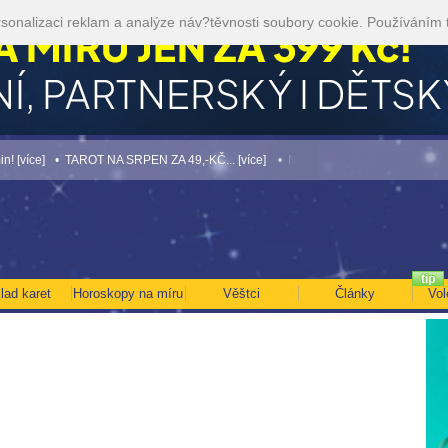
sonalizaci reklam a analýze náv?těvnosti soubory cookie. Používáním 
e]
• TAROT NA SRPEN ZA 49,-KČ... [více]
• NEJVĚTŠÍ ROČNÍ HOROSKOP NA ROK
lad karet
Horoskopy na míru
Věštci
Články
Vol