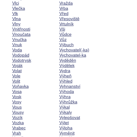
Vlci
Vražda
Vlečka
Vrba
Vlk
Vřed
Vlna
Vřesoviště
Vlny
Vrtulník
Vnitřnosti
Vši
Vnoučata
Vůdce
Vnučka
Vůz
Vnuk
Výbuch
Voda
Vychovatel(-ka)
Vodopád
Vychovatel-ka
Vodotrysk
Vyděděn
Voják
Výdělek
Volat
Vydra
Vole
Výheň
Volit
Výhled
Voňavka
Vyhnanství
Vosa
Výhoda
Vosk
Výhra
Vosy
Výhrůžka
Vous
Výkal
Vousy
Výkaly
Vozík
Vylepšovat
Vozka
Výlet
Vrabec
Výloha
Vrah
Vyměnit