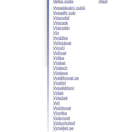
Velká voda
Vlast
Vypadávání zubů
Vypadlý zub
Výpověď
Výprask
Výprodej
Výr
Vyrážka
Vyřezávat
Výročí
Vyšívat
Výška
Výskat
Výslech
Výstava
Vystěhovat se
Výstřel
Vysvědčení
Výtah
Výtažek
Vytí
Vyúčtovat
Vývrtka
Vzácnost
Vzducholoď
Vznášet se