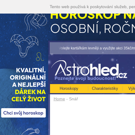
Tento web používá k poskytování služeb, per
P NA ROK 2026...[více]
• Volejte kartářkám levněji a využijte akci 35kč/min! [víc
Horoskopy
Charakteristiky
Výk
Home
- Snář