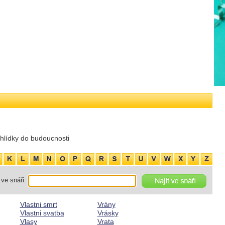
hlídky do budoucnosti
ve snáři:
Vlastni smrt
Vrány
Vlastni svatba
Vrásky
Vlasy
Vrata