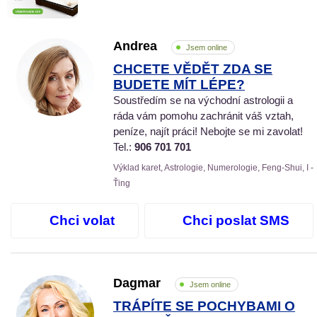
Andrea
Jsem online
CHCETE VĚDĚT ZDA SE
BUDETE MÍT LÉPE?
Soustředím se na východní astrologii a
ráda vám pomohu zachránit váš vztah,
peníze, najít práci! Nebojte se mi zavolat!
Tel.:
906 701 701
Výklad karet, Astrologie, Numerologie, Feng-Shui, I -
Ťing
Chci volat
Chci poslat SMS
Dagmar
Jsem online
TRÁPÍTE SE POCHYBAMI O