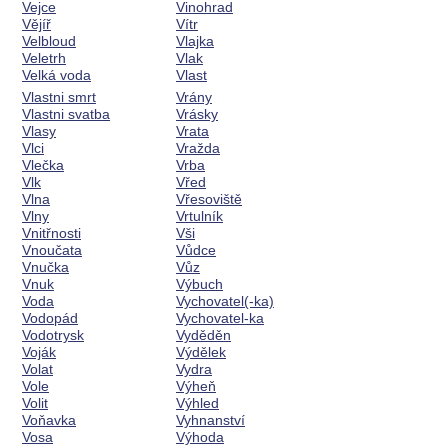
Vejce
Vinohrad
Vějíř
Vítr
Velbloud
Vlajka
Veletrh
Vlak
Velká voda
Vlast
Vlastni smrt
Vrány
Vlastni svatba
Vrásky
Vlasy
Vrata
Vlci
Vražda
Vlečka
Vrba
Vlk
Vřed
Vlna
Vřesoviště
Vlny
Vrtulník
Vnitřnosti
Vši
Vnoučata
Vůdce
Vnučka
Vůz
Vnuk
Výbuch
Voda
Vychovatel(-ka)
Vodopád
Vychovatel-ka
Vodotrysk
Vyděděn
Voják
Výdělek
Volat
Vydra
Vole
Výheň
Volit
Výhled
Voňavka
Vyhnanství
Vosa
Výhoda