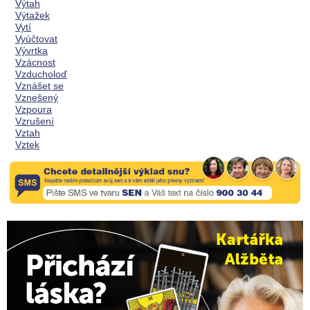
Výtah
Výtažek
Vytí
Vyúčtovat
Vývrtka
Vzácnost
Vzducholoď
Vznášet se
Vznešený
Vzpoura
Vzrušení
Vztah
Vztek