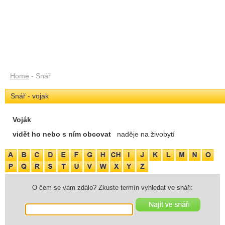
Home
- Snář
Snář - vojak
Voják
vidět ho nebo s ním obcovat
naděje na živobytí
O čem se vám zdálo? Zkuste termín vyhledat ve snáři: