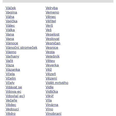
Váček
Velryba
Vagína
Vemeno
Váha
Věnec
Vajíčka
Věřitel
Válec
Verš
Válka
Veš
Vana
Veselost
Vana
Veslovat
Vánoce
Vesničan
Vánoční stromeček
Vesnice
Vápno
Vesta
Varhany
Vetešník
Vařit
Větev
Váza
Veverka
Vázanka
Věž
Včela
Vězeň
Včelín
Vězení
Včely
Vidět mrtvého
Vdávat se
Vidle
Vdova-ec
Vidlička
Vdov|a(-ec)
Vikýř
Večeře
Víla
Vědec
Vinárna
Vedoucí
Víno
Vědro
Vinobraní