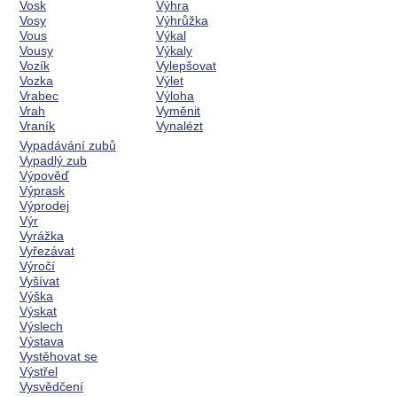
Vosk
Výhra
Vosy
Výhrůžka
Vous
Výkal
Vousy
Výkaly
Vozík
Vylepšovat
Vozka
Výlet
Vrabec
Výloha
Vrah
Vyměnit
Vraník
Vynalézt
Vypadávání zubů
Vypadlý zub
Výpověď
Výprask
Výprodej
Výr
Vyrážka
Vyřezávat
Výročí
Vyšívat
Výška
Výskat
Výslech
Výstava
Vystěhovat se
Výstřel
Vysvědčení